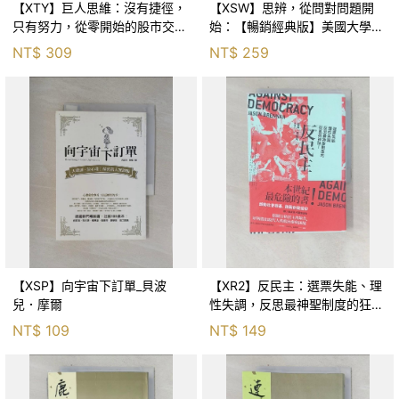
【XTY】巨人思維：沒有捷徑，
【XSW】思辨，從問對問題開
只有努力，從零開始的股市交易
始：【暢銷經典版】美國大學邏
員_巨人傑
輯思考聖經_尼爾．布朗, 史都
NT$
309
NT$
259
華．基里, 羅耀宗, 蔡宏明, 黃賓
星
【XSP】向宇宙下訂單_貝波
【XR2】反民主：選票失能、理
兒．摩爾
性失調，反思最神聖制度的狂亂
與神話！_傑森‧布倫南, 劉維人
NT$
109
NT$
149