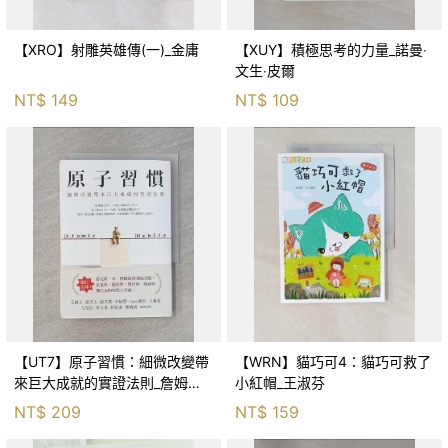
【XRO】射雕英雄傳(一)_金庸
【XUY】積極思考的力量_諾曼‧
文生‧皮爾
NT$
149
NT$
109
【UT7】原子習慣：細微改變帶
【WRN】貓巧可4：貓巧可救了
來巨大成就的實證法則_詹姆斯‧
小紅帽_王淑芬
克利爾, 蔡世偉
NT$
209
NT$
159