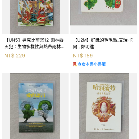
【UN5】達克比辦案12-雨林縱
【U2M】好餓的毛毛蟲_艾瑞‧卡
火犯：生物多樣性與熱帶雨林生
爾 , 鄭明進
態系_柯智元
NT$
229
NT$
159
查看本書小書籤