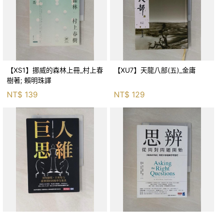
【XS1】挪威的森林上冊_村上春
【XU7】天龍八部(五)_金庸
樹著; 賴明珠譯
NT$
139
NT$
129