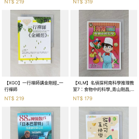
NT$
219
NT$
319
【XGO】一行禪師講金剛經_一
【XLM】名偵探柯南科學推理教
行禪師
室7：食物中的科學_青山剛昌,
Galileo工房, 黃薇嬪
NT$
219
NT$
179