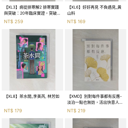
【XL3】病從排寒解2 排寒實踐
【XL6】好好再見 不負遇見_黃
與突破：20年臨床實證，突破排
山料
寒盲點，防治疫毒流感的中醫養
NT$
259
NT$
169
命方略！_李璧如
【XL8】茶水間_李美芮, 林芳如
【XMD】別對每件事都有反應-
淡泊一點也無妨，活出快意人生
的99個禪練習！_枡野俊明, 黃
NT$
179
NT$
219
薇嬪