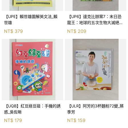
【UPE】賴世雄圖解英文法_賴
【UP6】達克比辦案7：末日恐
世雄
龍王：地球的五次生物大滅絕_
胡妙芬
NT$
379
NT$
209
【UQB】紅豆綠豆碰：手機的誘
【ULR】阿芳的3杯麵粉72變_蔡
惑_吳佐晰
季芳
NT$
179
NT$
159