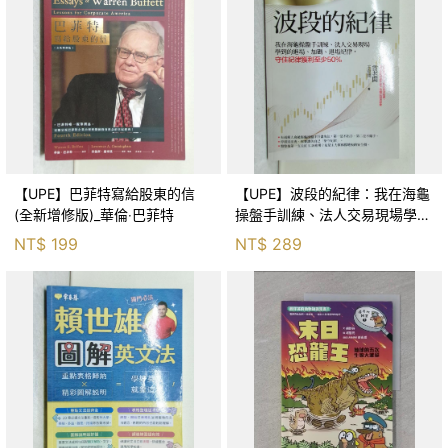
【UPE】巴菲特寫給股東的信
【UPE】波段的紀律：我在海龜
(全新增修版)_華倫‧巴菲特
操盤手訓練、法人交易現場學到
的進場、加碼、退場紀律，守住
NT$
199
NT$
289
紀律獲利至少50％_雷老闆