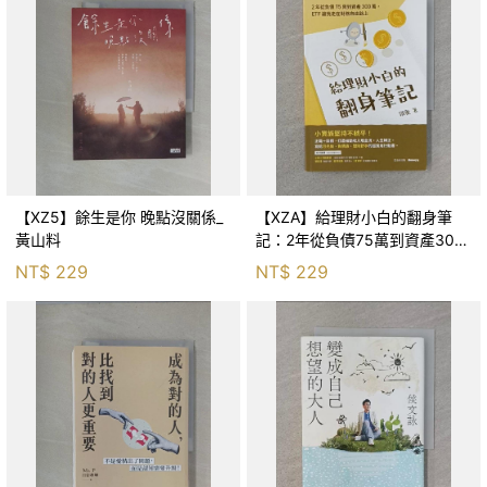
【XZ5】餘生是你 晚點沒關係_
【XZA】給理財小白的翻身筆
黃山料
記：2年從負債75萬到資產300
萬，ETF讓我走在財務自由路上_
NT$
229
NT$
229
鐵蛋