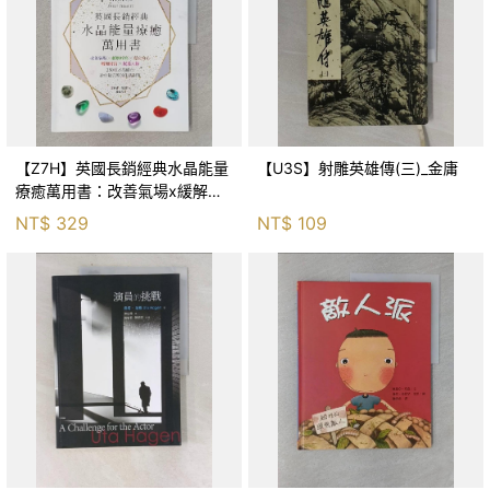
【Z7H】英國長銷經典水晶能量
【U3S】射雕英雄傳(三)_金庸
療癒萬用書：改善氣場x緩解疼
痛x穩定身心x增加財富x促進人
NT$
329
NT$
109
緣，250種水晶礦石給你最完整
的生活對策_菲利