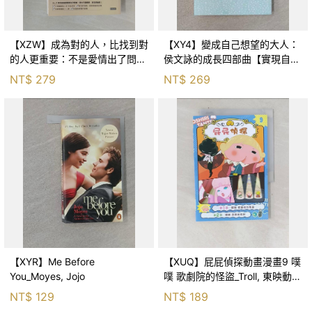
【XZW】成為對的人，比找到對
【XY4】變成自己想望的大人：
的人更重要：不是愛情出了問
侯文詠的成長四部曲【實現自
題，而是認知需要升級！_Mr. P
己】_侯文詠
NT$
279
NT$
269
【XYR】Me Before
【XUQ】屁屁偵探動畫漫畫9 噗
You_Moyes, Jojo
噗 歌劇院的怪盜_Troll, 東映動畫
株式會社, 張東君
NT$
129
NT$
189