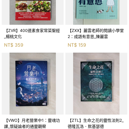
【ZVR】400道素食家常菜聖經
【ZXX】麗雲老師的閱讀小學堂
_楊桃文化
2：成語有意思_陳麗雲
NT$
359
NT$
159
【VWO】月老營業中1：靈魂功
【ZTL】生命之花的靈性法則2_
課_懷疑論者的通靈觀察
德隆瓦洛．默基瑟德