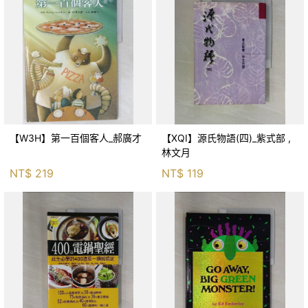
【W3H】第一百個客人_郝廣才
【XQI】源氏物語(四)_紫式部 ,
林文月
NT$
219
NT$
119