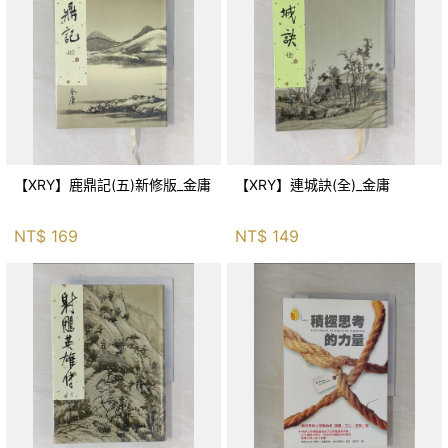
【XRY】鹿鼎記(五)新修版_金庸
【XRY】連城訣(全)_金庸
NT$
169
NT$
149