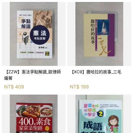
【ZZW】憲法爭點解讀_歐律師
【XC9】撒哈拉的故事_三毛
編著
NT$
409
NT$
199