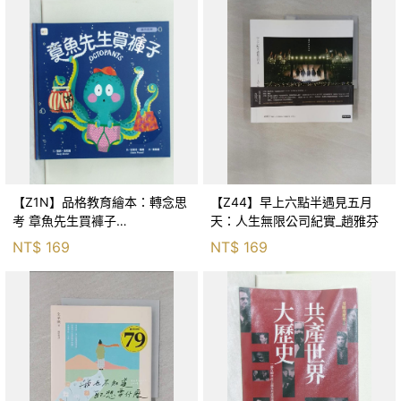
【Z1N】品格教育繪本：轉念思
【Z44】早上六點半遇見五月
考 章魚先生買褲子
天：人生無限公司紀實_趙雅芬
(Octopants)_蘇西‧西尼爾, 黃筱
NT$
169
NT$
169
茵