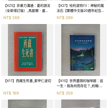
【XZS】非暴力溝通：愛的語言
【X27】哈利波特(1)：神秘的魔
（全新增訂版）_馬歇爾．盧森
法石【繁體中文版20週年紀念】
堡, 蕭寶森
_J.K.羅琳, 彭倩文
NT$
269
NT$
269
【X17】西藏生死書_索甲仁波切
【X1S】世界盡頭的咖啡館：這
一生，我為何而存在？_約翰‧史
崔勒基, Elsa
NT$
169
NT$
359