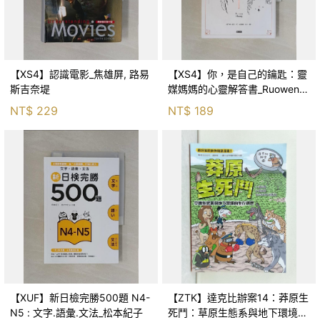
【XS4】認識電影_焦雄屏, 路易
【XS4】你，是自己的鑰匙：靈
斯吉奈堤
媒媽媽的心靈解答書_Ruowen
Huang
NT$
229
NT$
189
【XUF】新日檢完勝500題 N4-
【ZTK】達克比辦案14：莽原生
N5 : 文字.語彙.文法_松本紀子
死鬥：草原生態系與地下環境的