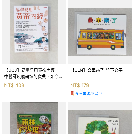
【UQJ】易學易用黃帝內經：
【ULN】公車來了_竹下文子
中醫師反覆研讀的寶典，如今一
般人也能實踐。12條經絡、365
NT$
409
NT$
179
個穴位白話詳解，經之所過，病
查看本書小書籤
之所治。_中里巴人