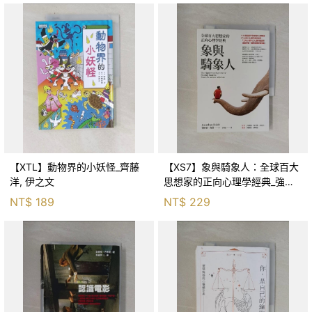
【XTL】動物界的小妖怪_齊藤
【XS7】象與騎象人：全球百大
洋, 伊之文
思想家的正向心理學經典_強納
森．海德, 李靜瑤
NT$
189
NT$
229