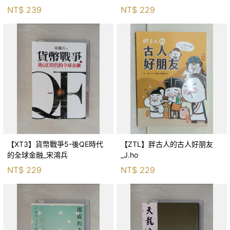
生存適應_柯智元
NT$
239
NT$
229
【XT3】貨幣戰爭5-後QE時代
【ZTL】胖古人的古人好朋友
的全球金融_宋鴻兵
_J.ho
NT$
229
NT$
229