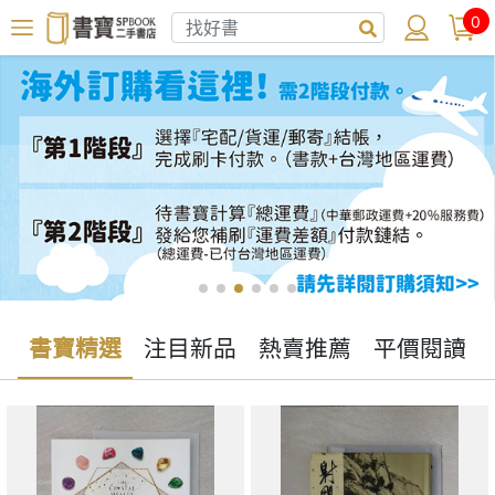
0
書寶精選
注目新品
熱賣推薦
平價閱讀