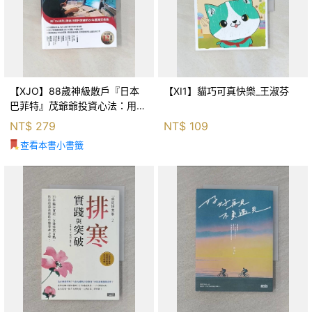
【XJO】88歲神級散戶『日本
【XI1】貓巧可真快樂_王淑芬
巴菲特』茂爺爺投資心法：用
「126法則」滾出18億円資產的
NT$
279
NT$
109
69年股海交易術_藤本茂, 賴惠
查看本書小書籤
鈴