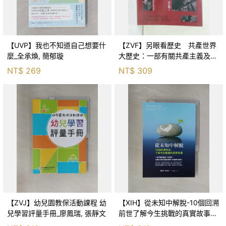
【UVP】我也不知道自己想要什
【ZVF】另眼看歷史 共產世界
麼_全承煥, 簡郁璇
大歷史：一部有關共產主義及共
產黨兩百年的興衰史_呂正理
NT$
269
NT$
309
【ZVJ】幼兒園教保活動課程 幼
【XIH】從未知中解脫-10個回溯
兒學習評量手冊_廖鳳瑞, 張靜文
前世了解今生挑戰的真實故事_
羅伯特．舒