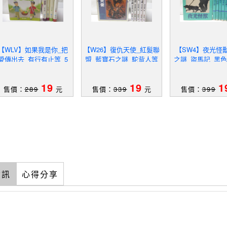
【WLV】如果我是你_把
【W26】復仇天使_紅髮聯
【SW4】夜光怪
愛傳出去_有行有止等_5
盟_藍寶石之謎_駝背人等
之謎_盜馬記_黑
本合售
_6本合售_福爾摩斯探案
_9本合售
全集
19
19
1
售價：
289
元
售價：
339
元
售價：
399
資訊
心得分享