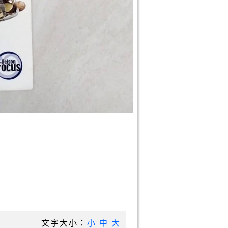
文字大小：
小
中
大