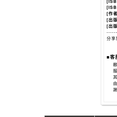
[IS
[IS
[作
[出
[出
-----
分享
■客
敝