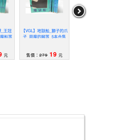
獸_王冠
【VGL】地獄船_獅子的爪
【WBA】深夜疑案_夜光
【W
色魔船等
子_惡魔的腳等_5本合售
怪獸_閃光暗號_恐怖谷等
魔的
_5本合售
9
19
19
元
售價：
279
元
售價：
279
元
售