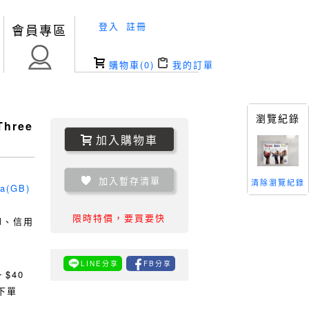
登入
註冊
會員專區
購物車(
0
)
我的訂單
瀏覽紀錄
Three
加入購物車
加入暫存清單
清除瀏覽紀錄
ia(GB)
限時特價，要買要快
TM、信用
LINE分享
FB分享
0
$40
下單