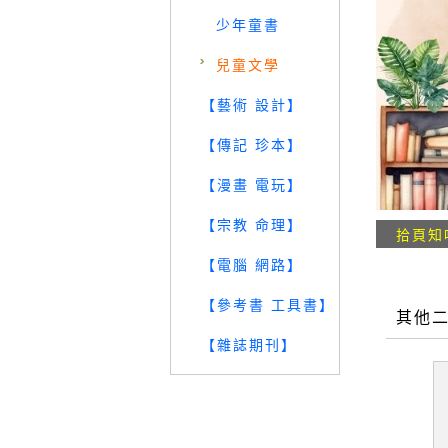
少年童書
兒童文學
【藝術 設計】
【傳記 珍本】
【漫畫 電玩】
【宗教 命理】
拾頁知
【電腦 網路】
【參考書 工具書】
其他
【雜誌期刊】