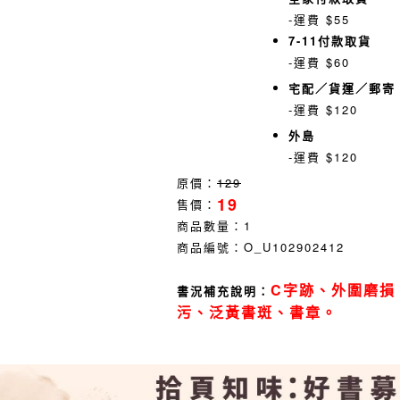
-運費 $55
7-11付款取貨
-運費 $60
宅配／貨運／郵寄
-運費 $120
外島
-運費 $120
原價：
129
19
售價：
商品數量：
1
商品編號：
O_U102902412
C字跡、外圍磨損
書況補充說明：
污、泛黃書斑、書章。