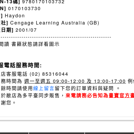
BN-13碼]
9780170103732
BN]
0170103730
者]
Haydon
版社]
Cengage Learning Australia (GB)
版日期]
2001/07
------------------------------------------------------
閱讀 書籍狀態請詳看圖示
服電話服務時間:
店客服電話 (02) 85316044
服務時間為
週一至週五 09:00-12:00 及 13:00-17:00
例
其餘時間請使用
線上留言
留下您的訂單資料與疑問 。
由於敝店為多平臺同步販售，
來電請務必告知為
書寶官方
謝謝您。