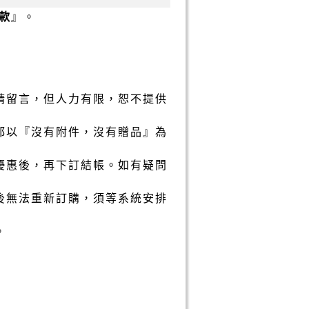
款
』。
請留言，但人力有限，恕不提供
都以『沒有附件，沒有贈品』為
優惠後，再下訂結帳。如有疑問
後無法重新訂購，須等系統安排
。