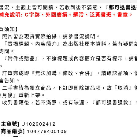
書況，主觀上皆可閱讀，若收到後不滿意，『
都可退書退
補充說明: C字跡、外圍磨損、髒污、泛黃書斑、書章。
買須知】
）照片皆為現貨實際拍攝，請參書況說明。
）『賣場標題、內容簡介』為出版社原本資料，若有疑問
詢問。
）『附件或贈品』，不論標題或內容簡介是否有標示，請
。
）訂單完成即『無法加購、修改、合併』，請確認品項、
言告知。
）二手書皆為獨立商品，下訂即刪除該品項，故『取消』
個月後』重新上架。
）收到書籍後，若不滿意，或有缺漏，『都可退書退款』
品主貨號]
U102902412
售商品編號]
104778400109