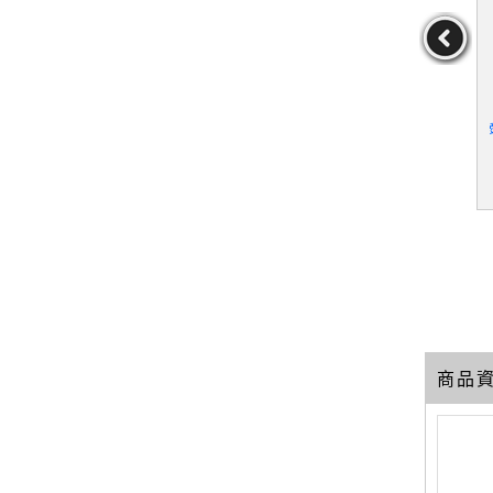
鐳的居禮夫
【WUG】水滸傳_鏡花緣_
【QZE】中國創作童話-2
版社]編輯部
今古奇觀_聊齋誌異_4本
8、30冊_2本合售_台灣部
輯
合售
分(2)、(4)
館出版社]編
編輯
19
19
19
元
售價：
279
元
售價：
299
元
商品