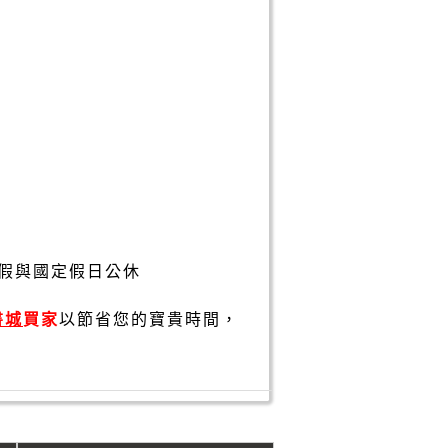
假與國定假日公休
書城
買家
以節省您的寶貴時間，