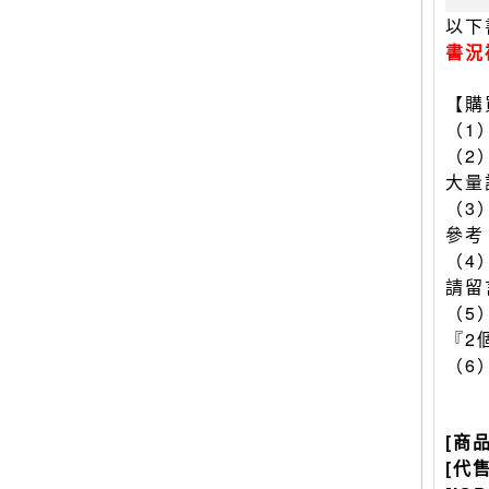
以下
書況
【購
（1
（2
大量
（3
參考
（4
請留
（5
『2
（6
[商
[代