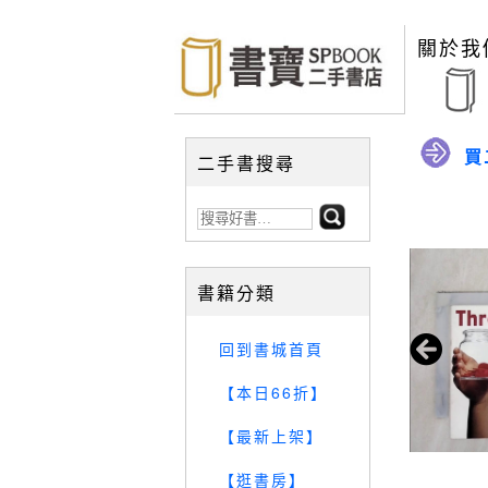
關於我
買
二手書搜尋
書籍分類
回到書城首頁
【本日66折】
【最新上架】
【逛書房】