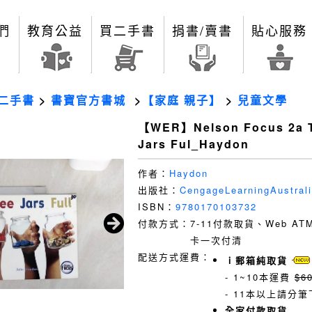
們
教育公益
買二手書
捐書/賣書
貼心服務
二手書
>
書寶官方書城
>
【家庭 親子】
>
兒童文學
【WER】Nelson Focus 2a 
Jars Ful_Haydon
作者：
Haydon
出版社：
CengageLearningAustral
ISBN：
9780170103732
付款方式：
7-11付款取貨、Web A
卡一次付清
配送方式運費：
ｉ郵箱純取貨
- 1~10本運費
$6
- 11本以上請分筆
全家付款取貨