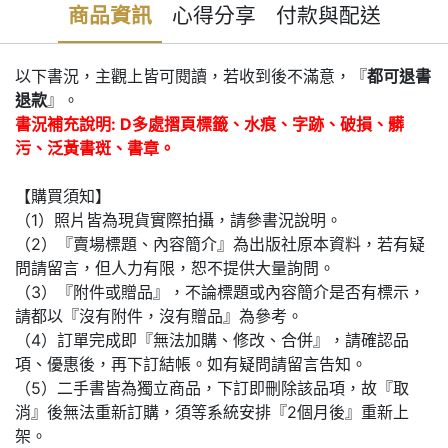
商品資訊
心得分享
付款與配送
以下書況，主觀上皆可閱讀，若收到後不滿意，『
都可退書
退款
』。
書況補充說明: D多處摺頁標籤、水痕、字跡、破損、髒
污、泛黃書斑、書章。
【購買須知】
（1）照片皆為現貨實際拍攝，請參書況說明。
（2）『賣場標題、內容簡介』為出版社原本資料，若有疑
問請留言，但人力有限，恕不提供大量詢問。
（3）『附件或贈品』，不論標題或內容簡介是否有標示，
請都以『沒有附件，沒有贈品』為參考。
（4）訂單完成即『無法加購、修改、合併』，請確認品
項、優惠後，再下訂結帳。如有疑問請留言告知。
（5）二手書皆為獨立商品，下訂即刪除該品項，故『取
消』後無法重新訂購，須等系統安排『2個月後』重新上
架。