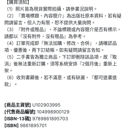
【購買須知】
（1）照片皆為現貨實際拍攝，請參書況說明。
（2）『賣場標題、內容簡介』為出版社原本資料，若有疑
問請留言，但人力有限，恕不提供大量詢問。
（3）『附件或贈品』，不論標題或內容簡介是否有標示，
請都以『沒有附件，沒有贈品』為參考。
（4）訂單完成即『無法加購、修改、合併』，請確認品
項、優惠後，再下訂結帳。如有疑問請留言告知。
（5）二手書皆為獨立商品，下訂即刪除該品項，故『取
消』後無法重新訂購，須等系統安排『2個月後』重新上
架。
（6）收到書籍後，若不滿意，或有缺漏，『都可退書退
款』。
[商品主貨號]
U102903995
[代售商品編號]
104998900129
[ISBN-13碼]
9789861895703
[ISBN]
9861895701