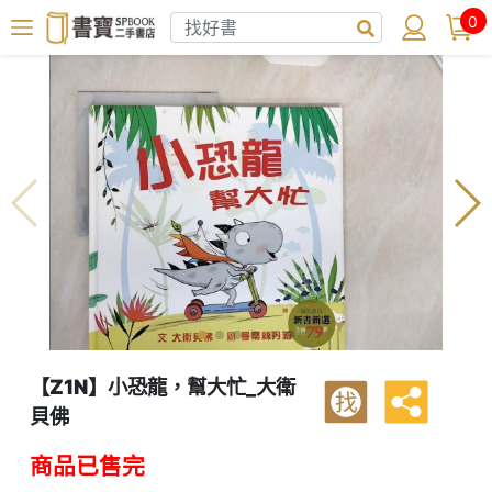
0
【Z1N】小恐龍，幫大忙_大衛
找
貝佛
商品已售完