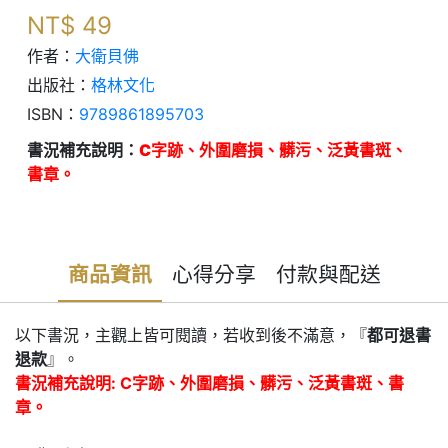
NT$
49
作者：
大衛貝佛
出版社：
格林文化
ISBN：
9789861895703
書況補充說明：
C字跡、外圍磨損、髒污、泛黃書斑、
書章。
商品資訊
心得分享
付款與配送
以下書況，主觀上皆可閱讀，若收到後不滿意，『
都可退書
退款
』。
書況補充說明: C字跡、外圍磨損、髒污、泛黃書斑、書
章。