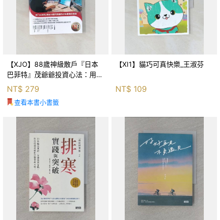
【XJO】88歲神級散戶『日本
【XI1】貓巧可真快樂_王淑芬
巴菲特』茂爺爺投資心法：用
「126法則」滾出18億円資產的
NT$
279
NT$
109
69年股海交易術_藤本茂, 賴惠
查看本書小書籤
鈴