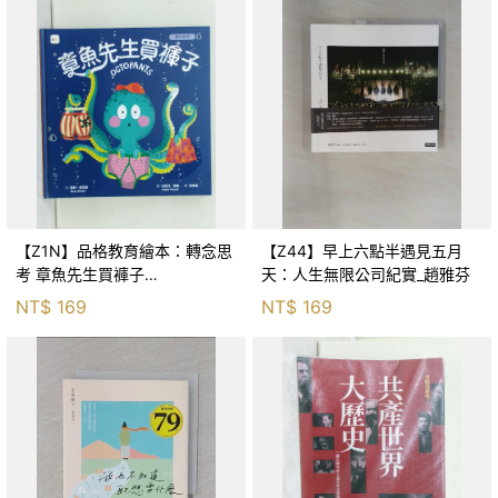
【Z1N】品格教育繪本：轉念思
【Z44】早上六點半遇見五月
考 章魚先生買褲子
天：人生無限公司紀實_趙雅芬
(Octopants)_蘇西‧西尼爾, 黃筱
NT$
169
NT$
169
茵