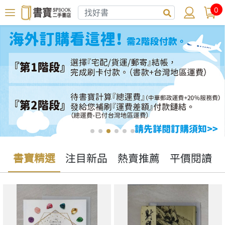
0
書寶精選
注目新品
熱賣推薦
平價閱讀