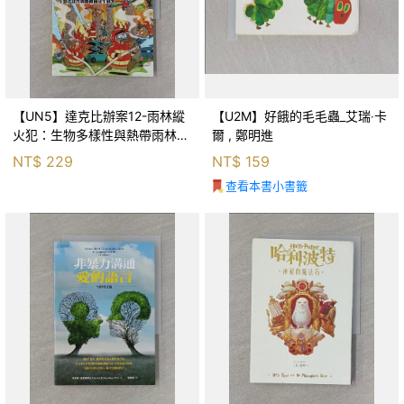
【UN5】達克比辦案12-雨林縱
【U2M】好餓的毛毛蟲_艾瑞‧卡
火犯：生物多樣性與熱帶雨林生
爾 , 鄭明進
態系_柯智元
NT$
229
NT$
159
查看本書小書籤