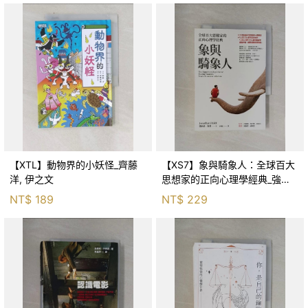
【XTL】動物界的小妖怪_齊藤
【XS7】象與騎象人：全球百大
洋, 伊之文
思想家的正向心理學經典_強納
森．海德, 李靜瑤
NT$
189
NT$
229