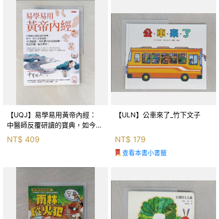
【UQJ】易學易用黃帝內經：
【ULN】公車來了_竹下文子
中醫師反覆研讀的寶典，如今一
般人也能實踐。12條經絡、365
NT$
409
NT$
179
個穴位白話詳解，經之所過，病
查看本書小書籤
之所治。_中里巴人