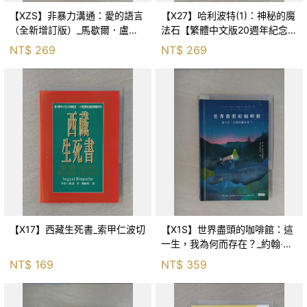
【XZS】非暴力溝通：愛的語言
【X27】哈利波特(1)：神秘的魔
（全新增訂版）_馬歇爾．盧森
法石【繁體中文版20週年紀念】
堡, 蕭寶森
_J.K.羅琳, 彭倩文
NT$
269
NT$
269
【X17】西藏生死書_索甲仁波切
【X1S】世界盡頭的咖啡館：這
一生，我為何而存在？_約翰‧史
崔勒基, Elsa
NT$
169
NT$
359