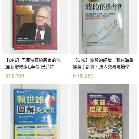
【UPE】巴菲特寫給股東的信
【UPE】波段的紀律：我在海龜
(全新增修版)_華倫‧巴菲特
操盤手訓練、法人交易現場學到
的進場、加碼、退場紀律，守住
NT$
199
NT$
289
紀律獲利至少50％_雷老闆