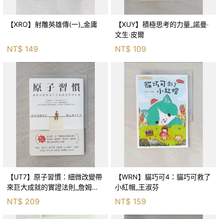
【XRO】射雕英雄傳(一)_金庸
【XUY】積極思考的力量_諾曼‧
文生‧皮爾
NT$
149
NT$
109
【UT7】原子習慣：細微改變帶
【WRN】貓巧可4：貓巧可救了
來巨大成就的實證法則_詹姆斯‧
小紅帽_王淑芬
克利爾, 蔡世偉
NT$
209
NT$
159