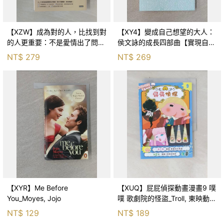
【XZW】成為對的人，比找到對
【XY4】變成自己想望的大人：
的人更重要：不是愛情出了問
侯文詠的成長四部曲【實現自
題，而是認知需要升級！_Mr. P
己】_侯文詠
NT$
279
NT$
269
【XYR】Me Before
【XUQ】屁屁偵探動畫漫畫9 噗
You_Moyes, Jojo
噗 歌劇院的怪盜_Troll, 東映動畫
株式會社, 張東君
NT$
129
NT$
189