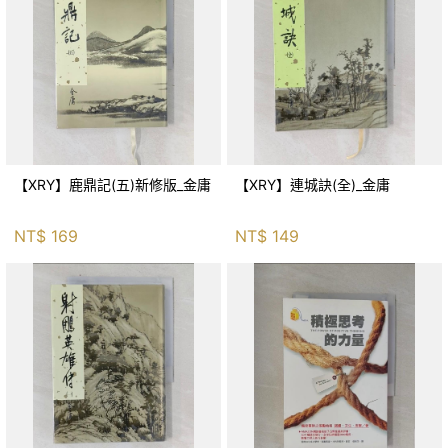
【XRY】鹿鼎記(五)新修版_金庸
【XRY】連城訣(全)_金庸
NT$
169
NT$
149