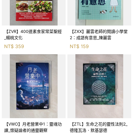
【ZVR】400道素食家常菜聖經
【ZXX】麗雲老師的閱讀小學堂
_楊桃文化
2：成語有意思_陳麗雲
NT$
359
NT$
159
【VWO】月老營業中1：靈魂功
【ZTL】生命之花的靈性法則2_
課_懷疑論者的通靈觀察
德隆瓦洛．默基瑟德