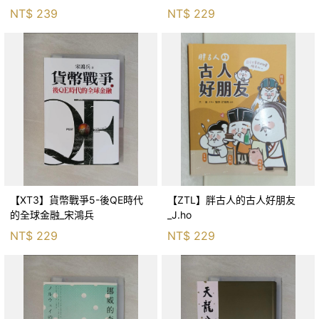
生存適應_柯智元
NT$
239
NT$
229
【XT3】貨幣戰爭5-後QE時代
【ZTL】胖古人的古人好朋友
的全球金融_宋鴻兵
_J.ho
NT$
229
NT$
229