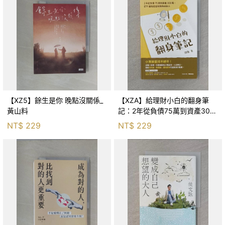
【XZ5】餘生是你 晚點沒關係_
【XZA】給理財小白的翻身筆
黃山料
記：2年從負債75萬到資產300
萬，ETF讓我走在財務自由路上_
NT$
229
NT$
229
鐵蛋