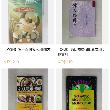
【W3H】第一百個客人_郝廣才
【XQI】源氏物語(四)_紫式部 ,
林文月
NT$
219
NT$
119