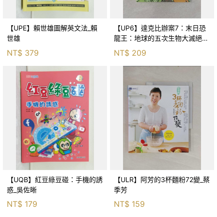
【UPE】賴世雄圖解英文法_賴
【UP6】達克比辦案7：末日恐
世雄
龍王：地球的五次生物大滅絕_
胡妙芬
NT$
379
NT$
209
【UQB】紅豆綠豆碰：手機的誘
【ULR】阿芳的3杯麵粉72變_蔡
惑_吳佐晰
季芳
NT$
179
NT$
159