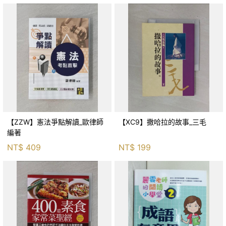
【ZZW】憲法爭點解讀_歐律師
【XC9】撒哈拉的故事_三毛
編著
NT$
409
NT$
199