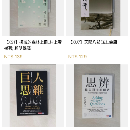
【XS1】挪威的森林上冊_村上春
【XU7】天龍八部(五)_金庸
樹著; 賴明珠譯
NT$
139
NT$
129