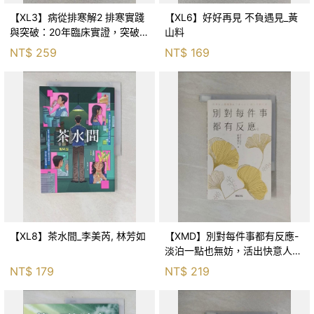
【XL3】病從排寒解2 排寒實踐
【XL6】好好再見 不負遇見_黃
與突破：20年臨床實證，突破排
山料
寒盲點，防治疫毒流感的中醫養
NT$
259
NT$
169
命方略！_李璧如
【XL8】茶水間_李美芮, 林芳如
【XMD】別對每件事都有反應-
淡泊一點也無妨，活出快意人生
的99個禪練習！_枡野俊明, 黃
NT$
179
NT$
219
薇嬪