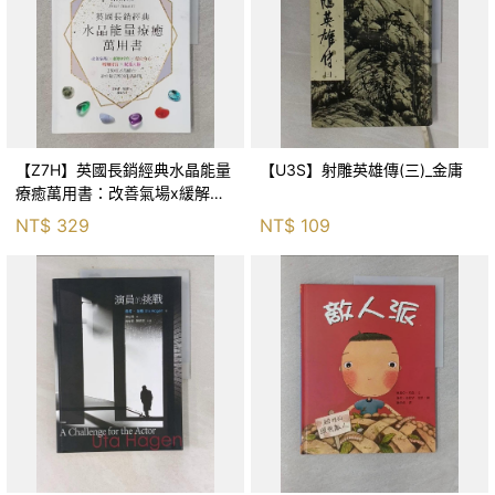
【Z7H】英國長銷經典水晶能量
【U3S】射雕英雄傳(三)_金庸
療癒萬用書：改善氣場x緩解疼
痛x穩定身心x增加財富x促進人
NT$
329
NT$
109
緣，250種水晶礦石給你最完整
的生活對策_菲利