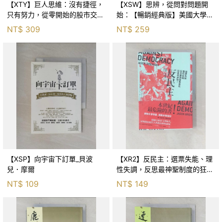
【XTY】巨人思維：沒有捷徑，
【XSW】思辨，從問對問題開
只有努力，從零開始的股市交易
始：【暢銷經典版】美國大學邏
員_巨人傑
輯思考聖經_尼爾．布朗, 史都
NT$
309
NT$
259
華．基里, 羅耀宗, 蔡宏明, 黃賓
星
【XSP】向宇宙下訂單_貝波
【XR2】反民主：選票失能、理
兒．摩爾
性失調，反思最神聖制度的狂亂
與神話！_傑森‧布倫南, 劉維人
NT$
109
NT$
149