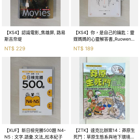
【XS4】認識電影_焦雄屏, 路易
【XS4】你，是自己的鑰匙：靈
斯吉奈堤
媒媽媽的心靈解答書_Ruowen
Huang
NT$
229
NT$
189
【XUF】新日檢完勝500題 N4-
【ZTK】達克比辦案14：莽原生
N5 : 文字.語彙.文法_松本紀子
死鬥：草原生態系與地下環境的