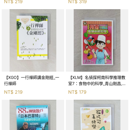
NT$
219
NT$
319
【XGO】一行禪師講金剛經_一
【XLM】名偵探柯南科學推理教
行禪師
室7：食物中的科學_青山剛昌,
Galileo工房, 黃薇嬪
NT$
219
NT$
179