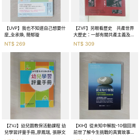
【UVP】我也不知道自己想要什
【ZVF】另眼看歷史 共產世界
麼_全承煥, 簡郁璇
大歷史：一部有關共產主義及共
產黨兩百年的興衰史_呂正理
NT$
269
NT$
309
【ZVJ】幼兒園教保活動課程 幼
【XIH】從未知中解脫-10個回溯
兒學習評量手冊_廖鳳瑞, 張靜文
前世了解今生挑戰的真實故事_
羅伯特．舒