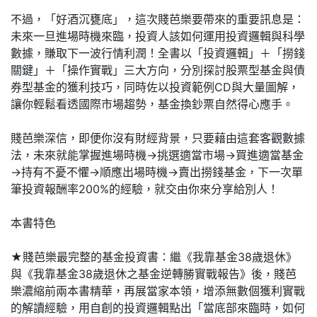
不過，「好酒沉甕底」，這次賤芭樂要帶來的重要訊息是：
未來一旦進場時機來臨，投資人該如何運用投資邏輯與科學
數據，賺取下一波行情利潤！全書以「投資邏輯」＋「撈錢
關鍵」＋「操作實戰」三大方向，分別探討股票型基金與債
券型基金的獲利技巧，同時佐以投資範例CD與大量圖解，
讓你輕鬆看透國際市場趨勢，基金換鈔票自然得心應手。
賤芭樂深信，即便你沒有財經背景，只要藉由這套客觀數據
法，未來就能掌握進場時機→挑選適當市場→買進適當基金
→持有不憂不懼→順應出場時機→賣出撈錢基金，下一次單
筆投資報酬率200%的經驗，就交由你來分享給別人！
本書特色
★賤芭樂最完整的基金投資書：繼《我靠基金38歲退休》
與《我靠基金38歲退休之基金逆轉勝實戰報告》後，賤芭
樂濃縮前兩本書精華，再展當家本領，增添無數個獲利實戰
的解讀經驗，用自創的投資邏輯點出「當底部來臨時，如何