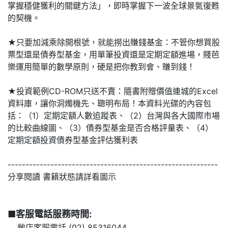
掌握穩健獲利的關鍵方法」，即時掌握下一波全球景氣復甦
的契機。
★只要加減乘除開根號，就能撈出賺錢基金：不管你想買股
票型還是債券型基金，用單筆投資還是定期定額進場，賤芭
樂運用簡單的數學原則，硬是把你教到會、賺到錢！
★投資範例CD-ROM只送不賣：隨書附贈價值連城的Excel
資料庫，讓你洞燭機先、聰明布局！本資料光碟的內容包
括：（1）定期定額人數追蹤表、（2）台灣與各大國際市場
的比較曲線圖、（3）債券型基金是否合格評量表、（4）
定期定額投資債券型基金評估獲利表
-----------------------------------------------------------
分享閱讀 書籍狀態請詳看圖示
■客服電話服務時間:
敝店客服電話 (02) 85316044