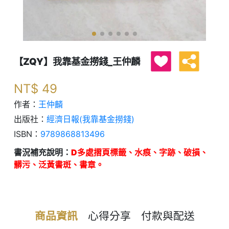
【ZQY】我靠基金撈錢_王仲麟
NT$
49
作者：
王仲麟
出版社：
經濟日報(我靠基金撈錢)
ISBN：
9789868813496
書況補充說明：
D多處摺頁標籤、水痕、字跡、破損、
髒污、泛黃書斑、書章。
商品資訊
心得分享
付款與配送