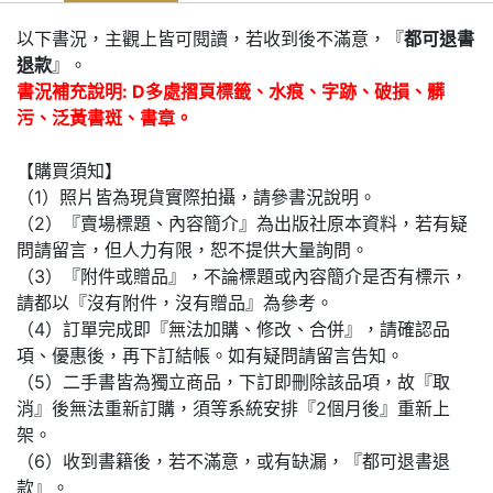
以下書況，主觀上皆可閱讀，若收到後不滿意，『
都可退書
退款
』。
書況補充說明: D多處摺頁標籤、水痕、字跡、破損、髒
污、泛黃書斑、書章。
【購買須知】
（1）照片皆為現貨實際拍攝，請參書況說明。
（2）『賣場標題、內容簡介』為出版社原本資料，若有疑
問請留言，但人力有限，恕不提供大量詢問。
（3）『附件或贈品』，不論標題或內容簡介是否有標示，
請都以『沒有附件，沒有贈品』為參考。
（4）訂單完成即『無法加購、修改、合併』，請確認品
項、優惠後，再下訂結帳。如有疑問請留言告知。
（5）二手書皆為獨立商品，下訂即刪除該品項，故『取
消』後無法重新訂購，須等系統安排『2個月後』重新上
架。
（6）收到書籍後，若不滿意，或有缺漏，『都可退書退
款』。