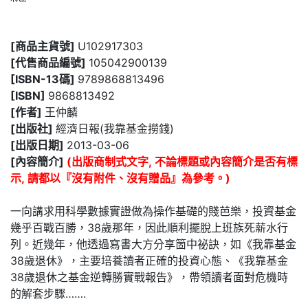
[商品主貨號]
U102917303
[代售商品編號]
105042900139
[ISBN-13碼]
9789868813496
[ISBN]
9868813492
[作者]
王仲麟
[出版社]
經濟日報(我靠基金撈錢)
[出版日期]
2013-03-06
[內容簡介]
(出版商制式文字, 不論標題或內容簡介是否有標
示, 請都以『沒有附件、沒有贈品』為參考。)
一向講求用科學數據實證做為操作基礎的賤芭樂，投資基金
幾乎百戰百勝，38歲那年，因此順利擺脫上班族死薪水行
列。近幾年，他透過寫書大方分享箇中祕訣，如《我靠基金
38歲退休》，主要培養讀者正確的投資心態、《我靠基金
38歲退休之基金逆轉勝實戰報告》，帶領讀者面對危機時
的解套步驟…….