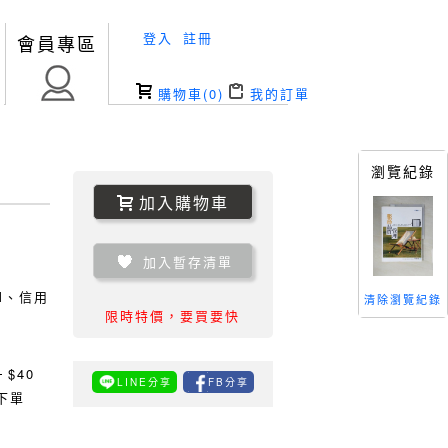
登入
註冊
會員專區
購物車(
0
)
我的訂單
瀏覽紀錄
加入購物車
加入暫存清單
TM、信用
清除瀏覽紀錄
限時特價，要買要快
0
$40
LINE分享
FB分享
下單