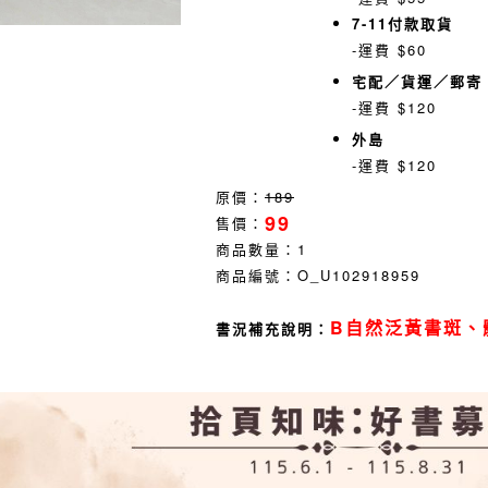
7-11付款取貨
-運費 $60
宅配／貨運／郵寄
-運費 $120
外島
-運費 $120
原價：
189
99
售價：
商品數量：
1
商品編號：
O_U102918959
B自然泛黃書斑、
書況補充說明：