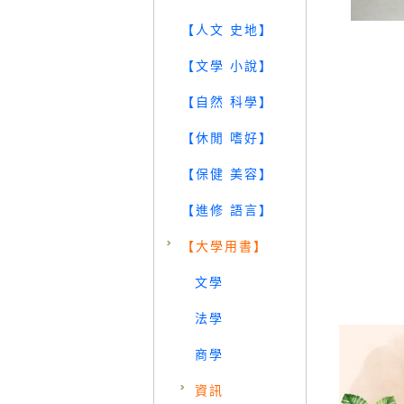
【人文 史地】
【文學 小說】
【自然 科學】
【休閒 嗜好】
【保健 美容】
【進修 語言】
【大學用書】
文學
法學
商學
資訊