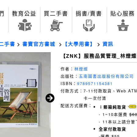
們
教育公益
買二手書
捐書/賣書
貼心服務
二手書
>
書寶官方書城
>
【大學用書】
>
資訊
【ZNK】服務品質管理_林燈燦
作者：
林燈燦
出版社：
五南圖書出版股份有限公司
ISBN：
9789571154381
付款方式：
7-11付款取貨、Web A
卡一次付清
配送方式運費：
ｉ郵箱純取貨
- 1~10本運費
$6
- 11本以上請分筆
全家付款取貨
-運費 $55