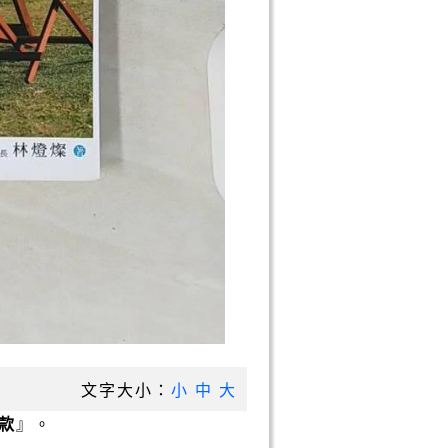
文字大小：
小
中
大
款
』。