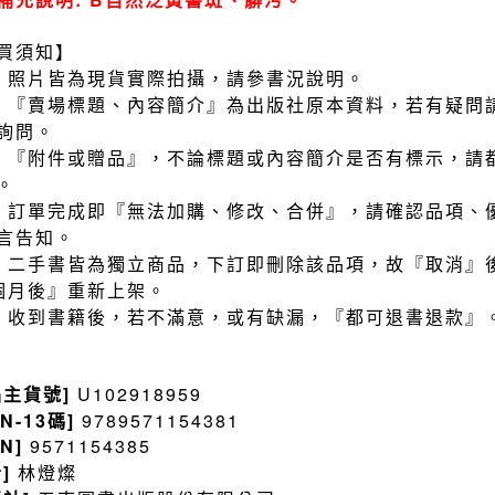
買須知】
）照片皆為現貨實際拍攝，請參書況說明。
）『賣場標題、內容簡介』為出版社原本資料，若有疑問
詢問。
）『附件或贈品』，不論標題或內容簡介是否有標示，請
。
）訂單完成即『無法加購、修改、合併』，請確認品項、
言告知。
）二手書皆為獨立商品，下訂即刪除該品項，故『取消』
個月後』重新上架。
）收到書籍後，若不滿意，或有缺漏，『都可退書退款』
品主貨號]
U102918959
BN-13碼]
9789571154381
BN]
9571154385
者]
林燈燦