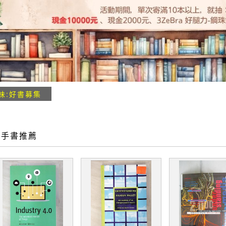
味:好書募集
二手書推薦