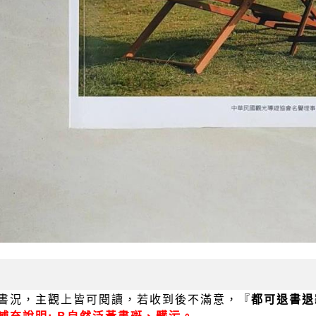
書況，主觀上皆可閱讀，若收到後不滿意，『
都可退書退
補充說明: B自然泛黃書斑、髒污。