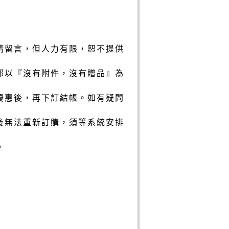
請留言，但人力有限，恕不提供
都以『沒有附件，沒有贈品』為
優惠後，再下訂結帳。如有疑問
後無法重新訂購，須等系統安排
。