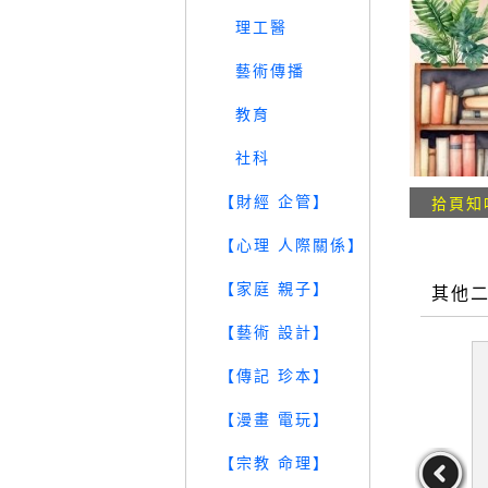
理工醫
藝術傳播
教育
社科
【財經 企管】
拾頁知
【心理 人際關係】
【家庭 親子】
其他
【藝術 設計】
【傳記 珍本】
【漫畫 電玩】
【宗教 命理】