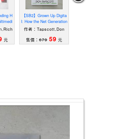
ding H
【SB2】Grown Up Digita
【SBY】最新計算機概論-
【T
ltimedi
l: How the Net Generation
Office 2010含ICT計算機
et Fut
Is Changing Your Worl
綜合能力國際認證Essenti
,Rich
作者：Tapscott,Don
作者：陳恩航
als Level_陳恩航
9
59
19
元
售價：
679
元
售價：
299
元
售