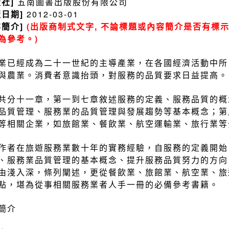
版社]
五南圖書出版股份有限公司
版日期]
2012-03-01
容簡介]
(出版商制式文字, 不論標題或內容簡介是否有標示
為參考。)
業已經成為二十一世紀的主導產業，在各國經濟活動中所
與農業。消費者意識抬頭，對服務的品質要求日益提高。
共分十一章，第一到七章敘述服務的定義、服務品質的概
品質管理、服務業的品質管理與發展趨勢等基本概念；第
等相關企業，如旅館業、餐飲業、航空運輸業、旅行業等
作者在旅遊服務業數十年的實務經驗，自服務的定義開始
、服務業品質管理的基本概念、提升服務品質努力的方向
由淺入深，條列闡述，更從餐飲業、旅館業、航空業、旅
點，堪為從事相關服務業者人手一冊的必備參考書籍。
簡介