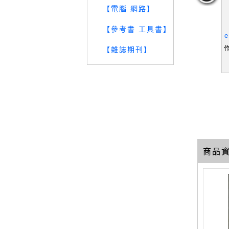
【電腦 網路】
管理概論(修
【UL5】雲端運算概論_廖
【T2A】SketchUp 2013
【
【參考書 工具書】
賴士葆
文華, 張志勇
室內設計速繪與V－Ray絕
e
佳亮眼展現（附近3小時基
賴士葆
作者：廖文華,張志勇
作者：邱聰倚,姚家琦,吳
作
【雜誌期刊】
礎與關鍵操作影音教學／
綉華
39
69
29
範例檔）_邱聰倚, 姚家琦
元
售價：
279
元
售價：
239
元
商品