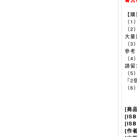
【購
（1
（2
大量
（3
參考
（4
請留
（5
『2
（6
[商
[IS
[IS
[作