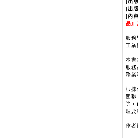
[出
[出
[內
品』
服務
工業
本書
服務
務業
根據
關聯
等，
理要
作者