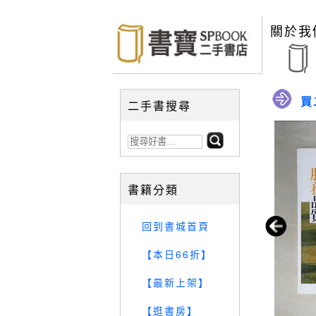
關於我
買
二手書搜尋
書籍分類
回到書城首頁
【本日66折】
【最新上架】
【逛書房】