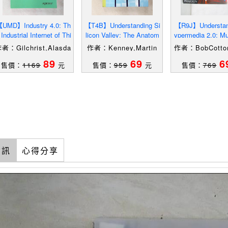
UMD】Industry 4.0: Th
【T4B】Understanding Si
【R9J】Understan
 Industrial Internet of Thi
licon Valley: The Anatom
ypermedia 2.0: Mu
ngs_Gilchrist, Ala
y of an Entrepreneuria
a Origins, Intern
者：Gilchrist,Alasda
作者：Kenney,Martin
作者：BobCotton
ir
(EDT)
ardOliver
89
69
6
售價：
1169
元
售價：
959
元
售價：
769
資訊
心得分享