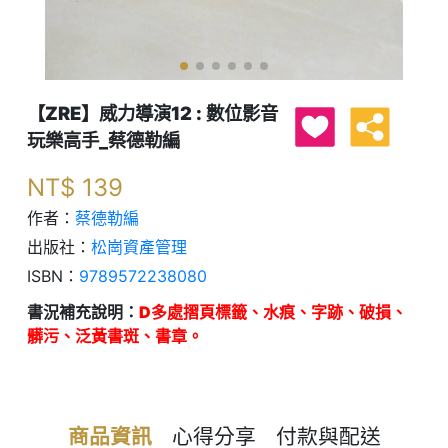
【ZRE】威力導演12 : 數位影音
玩樂高手_蔡德勒編
NT$
139
作者：
蔡德勒編
出版社：
松崗資產管理
ISBN：
9789572238080
書況補充說明：
D多處摺頁標籤、水痕、字跡、破損、
髒污、泛黃書斑、書章。
商品資訊
心得分享
付款與配送