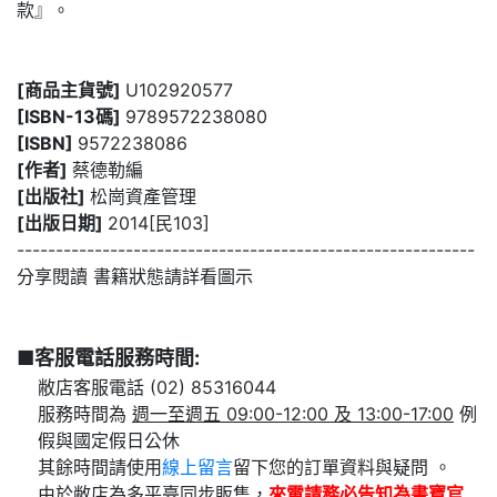
款』。
[商品主貨號]
U102920577
[ISBN-13碼]
9789572238080
[ISBN]
9572238086
[作者]
蔡德勒編
[出版社]
松崗資產管理
[出版日期]
2014[民103]
-----------------------------------------------------------
分享閱讀 書籍狀態請詳看圖示
■客服電話服務時間:
敝店客服電話 (02) 85316044
服務時間為
週一至週五 09:00-12:00 及 13:00-17:00
例
假與國定假日公休
其餘時間請使用
線上留言
留下您的訂單資料與疑問 。
由於敝店為多平臺同步販售，
來電請務必告知為
書寶官