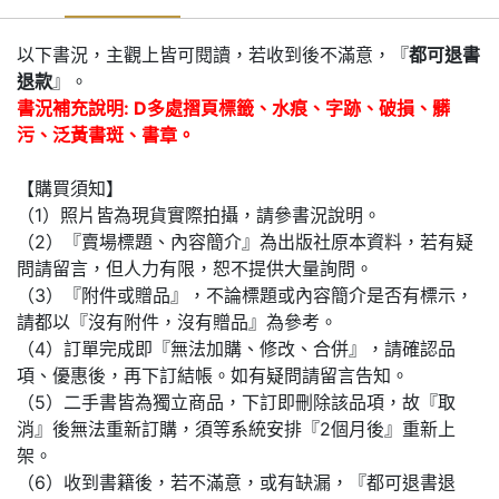
以下書況，主觀上皆可閱讀，若收到後不滿意，『
都可退書
退款
』。
書況補充說明: D多處摺頁標籤、水痕、字跡、破損、髒
污、泛黃書斑、書章。
【購買須知】
（1）照片皆為現貨實際拍攝，請參書況說明。
（2）『賣場標題、內容簡介』為出版社原本資料，若有疑
問請留言，但人力有限，恕不提供大量詢問。
（3）『附件或贈品』，不論標題或內容簡介是否有標示，
請都以『沒有附件，沒有贈品』為參考。
（4）訂單完成即『無法加購、修改、合併』，請確認品
項、優惠後，再下訂結帳。如有疑問請留言告知。
（5）二手書皆為獨立商品，下訂即刪除該品項，故『取
消』後無法重新訂購，須等系統安排『2個月後』重新上
架。
（6）收到書籍後，若不滿意，或有缺漏，『都可退書退