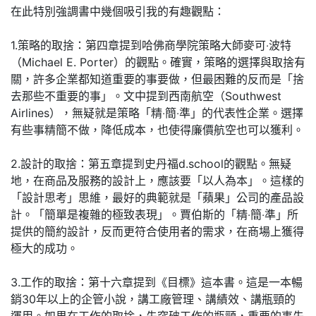
在此特別強調書中幾個吸引我的有趣觀點：
1.策略的取捨：第四章提到哈佛商學院策略大師麥可‧波特
（Michael E. Porter）的觀點。確實，策略的選擇與取捨有
關，許多企業都知道重要的事要做，但最困難的反而是「捨
去那些不重要的事」。文中提到西南航空（Southwest
Airlines），無疑就是策略「精‧簡‧準」的代表性企業。選擇
有些事精簡不做，降低成本，也使得廉價航空也可以獲利。
2.設計的取捨：第五章提到史丹福d.school的觀點。無疑
地，在商品及服務的設計上，應該要「以人為本」。這樣的
「設計思考」思維，最好的典範就是「蘋果」公司的產品設
計。「簡單是複雜的極致表現」。賈伯斯的「精‧簡‧準」所
提供的簡約設計，反而更符合使用者的需求，在商場上獲得
極大的成功。
3.工作的取捨：第十六章提到《目標》這本書。這是一本暢
銷30年以上的企管小說，講工廠管理、講績效、講瓶頸的
運用。如果在工作的取捨，先突破工作的瓶頸，重要的事先