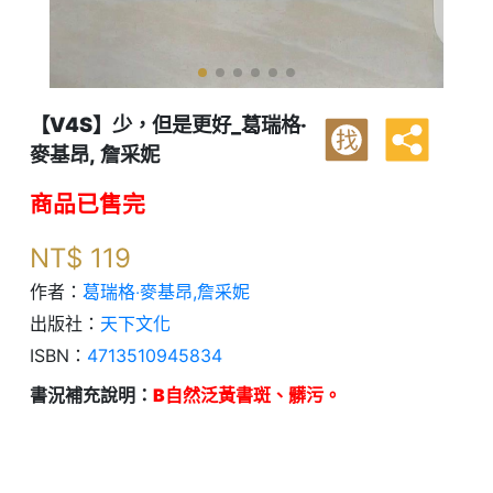
【V4S】少，但是更好_葛瑞格‧
找
麥基昂, 詹采妮
商品已售完
NT$
119
作者：
葛瑞格‧麥基昂,詹采妮
出版社：
天下文化
ISBN：
4713510945834
書況補充說明：
B自然泛黃書斑、髒污。