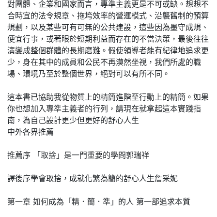
對團體、企業和國家而言，專準主義更是不可或缺。想想不
合時宜的法令規章、拖垮效率的營運模式、沿襲舊制的預算
規劃，以及某些可有可無的公共建設，這些因為墨守成規、
便宜行事，或著眼於短期利益而存在的不當決策，最後往往
演變成整個群體的長期磨難。假使領導者能有紀律地追求更
少，身在其中的成員和公民不再漠然坐視，我們所處的職
場、環境乃至於整個世界，絕對可以有所不同。
這本書已協助我從物質上的精簡進階至行動上的精簡。如果
你也想加入專準主義者的行列，請現在就拿起這本實踐指
南，為自己設計更少但更好的舒心人生
中外各界推薦
推薦序 「取捨」是一門重要的學問郭瑞祥
譯後序學會取捨，成就化繁為簡的舒心人生詹采妮
第一章 如何成為「精．簡．準」的人 第一部追求本質