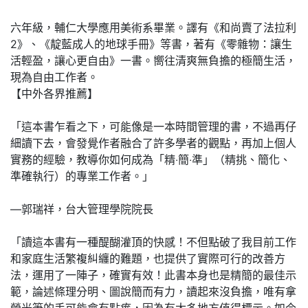
六年級，輔仁大學應用美術系畢業。譯有《和尚賣了法拉利
2》、《靛藍成人的地球手冊》等書，著有《零雜物：讓生
活輕盈，讓心更自由》一書。嚮往清爽無負擔的極簡生活，
現為自由工作者。
【中外各界推薦】
「這本書乍看之下，可能像是一本時間管理的書，不過再仔
細讀下去，會發覺作者融合了許多學者的觀點，再加上個人
實務的經驗，教導你如何成為「精‧簡‧準」（精挑、簡化、
準確執行）的專業工作者。」
—郭瑞祥，台大管理學院院長
「讀這本書有一種醍醐灌頂的快感！不但點破了我目前工作
和家庭生活繁複糾纏的難題，也提供了實際可行的改善方
法，運用了一陣子，確實有效！此書本身也是精簡的最佳示
範，論述條理分明、圖說簡而有力，讀起來沒負擔，唯有拿
螢光筆的手可能會有點痠，因為有太多地方值得標示。如今