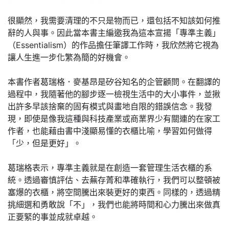
很顯然，我需要清理的不只是物而已，還包括不知該如何推
辭的人與事。因此當本書主編邀我為這本宣揚「專準主義」
（Essentialism）的作品擔任筆譯工作時，我欣然將它視為
讓人生進一步化繁為簡的好機會。
本書作者葛瑞格．麥基昂是矽谷知名的企管顧問。在翻譯的
過程中，我隨著他的腳步逐一檢視生活中的大小事件，並揪
出許多早該捨棄的固有模式與畫地自限的錯誤信念。我發
現，即使是像我這種與科技產業或商業界少有關連的在家工
作者，也能藉由書中淺顯易懂的衣櫃比喻，學習如何做得
「少，但是更好」。
葛瑞格表示，專準主義就是在創造一套管理生活衣櫃的系
統。透過審慎評估、去蕪存菁和準確執行，我們可以整頓被
塞爆的衣櫃，將空間騰出來裝更好的東西。同樣的，透過精
挑細選和勇敢說「不」，我們也能將時間和心力騰出來做真
正要緊的事並成就卓越。