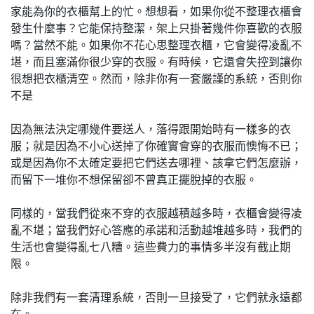
家能為你的衣櫃幫上的忙。想想看，如果你從不整理衣櫃會
發生什麼事？它能保持整潔，架上只掛著幾件你喜歡的衣服
嗎？當然不能。如果你不花心思整理衣櫃，它會變得凌亂不
堪，而且塞滿你很少穿的衣服。有時候，它還會失控到讓你
很想把衣櫃清空。然而，除非你有一套嚴謹的系統，否則你
不是
因為無法決定哪幾件要送人，落得跟開始時有一樣多的衣
服；就是因為不小心送掉了你確實會穿的衣服而懊悔不已；
或是因為你不太確定要把它們送去哪裡、該拿它們怎麼辦，
而留下一堆你不想保留卻不曾真正擺脫掉的衣服。
同樣的，當我們從來不穿的衣服越積越多時，衣櫃會變得凌
亂不堪；當我們好心答應的承諾和活動越堆越多時，我們的
生活也會變得亂七八糟。這些費力的事情多半沒有截止期
限。
除非我們有一套清理系統，否則一旦接受了，它們就永遠都
在。