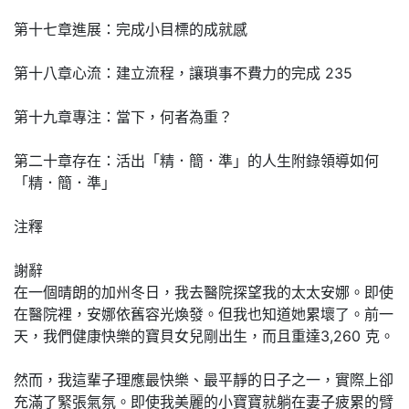
第十七章進展：完成小目標的成就感
第十八章心流：建立流程，讓瑣事不費力的完成 235
第十九章專注：當下，何者為重？
第二十章存在：活出「精．簡．準」的人生附錄領導如何
「精．簡．準」
注釋
謝辭
在一個晴朗的加州冬日，我去醫院探望我的太太安娜。即使
在醫院裡，安娜依舊容光煥發。但我也知道她累壞了。前一
天，我們健康快樂的寶貝女兒剛出生，而且重達3,260 克。
然而，我這輩子理應最快樂、最平靜的日子之一，實際上卻
充滿了緊張氣氛。即使我美麗的小寶寶就躺在妻子疲累的臂