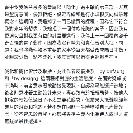
書中令我獲益最多的當屬以「簡化」為主軸的第三部，尤其
是釐清意圖、優雅拒絕、設定界線和進行小規模反向試驗等
概念。這期間，我退掉了一門已繳費的課程，因為它不符合
我對來年的想像；我婉拒了一個付款乾脆的案子，因為我有
更迫切且對我更有益的計畫要進行；我停止一一回覆內容千
奇百怪的電子郵件，因為我沒有精力和責任替別人扛下問
題；我也將幾件較不重要的家事從每天都做改成隔日才做，
並驗證少做一點不會死，我其實可以過得更輕鬆自在。
減化和簡化皆涉及取捨，為此作者反覆提及「by default」
和「by design」這兩種相對應的生活態度。在面對疑慮或
不滿時，前者意味著被動接受現狀，自認為毫無選擇餘地；
後者則意味著主動設計未來，專心致志於扭轉局勢。按他人
排定的預設值過日子不太需要花腦袋，但結果大抵難脫經年
累月的沮喪和抱怨。若不想在回顧一生時喟嘆自己虛擲光
陰、從不曾忠於自我，那麼將專準主義內化為待人處世之道
無疑是最佳選擇。