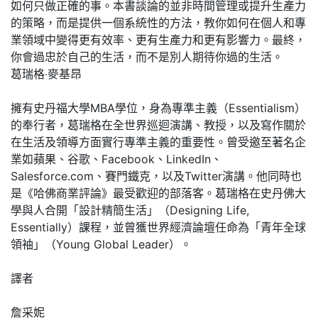
如何只做正確的事。本書談論的並非時間管理或提升生產力
的策略，而是提供一個系統性的方法，教你如何在個人和專
業領域中變得更有效率、更有生產力和更有影響力。最終，
你會過忠於自己的生活，而不是別人期待你過的生活。
葛瑞格‧麥基昂
擁有史丹福大學MBA學位，身為專準主義（Essentialism）
的奉行者，葛瑞格在全世界巡迴演講、教授，以及寫作關於
在生活及領導方面實行專準主義的重要性。曾受邀至著名企
業如蘋果、谷歌、Facebook、LinkedIn、
Salesforce.com、賽門鐵克，以及Twitter演講。他同時也
是《哈佛商業評論》最受歡迎的部落客。葛瑞格在史丹佛大
學與人合開「設計精簡生活」（Designing Life,
Essentially）課程，並曾獲世界經濟論壇任命為「青年全球
領袖」（Young Global Leader）。
譯者
詹采妮