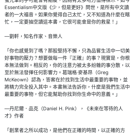
Essentialism中文版《少，但是更好》問世，是所有中文讀
者的一大福音。如果你覺得自己太忙，又不知道為什麼在瞎
忙，一定要抽空讀這本書，它很可能會是你的救星！」
—劉軒，知名作家、音樂人
「你也感覺到了嗎？那股堅持不懈，只為品嘗生活中一切美
好事物的壓力？想要做每一件『正確』的事？現實是，你根
本無法做到。相反的，你的注意力被太多紛雜的事分散，以
至於無法發揮任何影響力。葛瑞格‧麥基昂（Greg
McKeown）認為，答案在於找到生活中最重要的事物，並
將精力完全投入其中。本書無法告訴你，什麼是我們生活中
最重要的事物，但它能幫助你找到你生命中的意義。」
—丹尼爾．品克（Daniel H. Pink），《未來在等待的人
才》作者
「創業者之所以成功，是他們在正確的時間，以正確的方