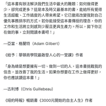
「這本書有辦法解決我們生活中最大的難題：如何做得更
少，卻完成更多？這是本及時又最基本的書，能給所有覺得
生活超載、工作過度的人帶來希望。它已徹底改變我對自己
優先事務排序的方式。若你能接受這本書傳授的理念，你的
工作和生活將立刻感到少壓且更具生產力。所以，拋下你正
在做的事，立刻閱讀本書吧！」
—亞當．格蘭特（Adam Gilbert）
《給予：華頓商學院最啟發人心的一堂課》作者
「身為總是想要擁有一切、做到一切的人，這本書挑戰我的
信念，並改善了我的生活。如果你想要在工作上做得更好，
你也應該讀這本書！」
—古利博（Chris Guillebeau）
《紐約時報》暢銷書《3000元開始的自主人生》作者