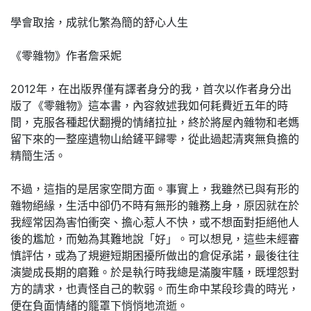
學會取捨，成就化繁為簡的舒心人生
《零雜物》作者詹采妮
2012年，在出版界僅有譯者身分的我，首次以作者身分出
版了《零雜物》這本書，內容敘述我如何耗費近五年的時
間，克服各種起伏翻攪的情緒拉扯，終於將屋內雜物和老媽
留下來的一整座遺物山給鏟平歸零，從此過起清爽無負擔的
精簡生活。
不過，這指的是居家空間方面。事實上，我雖然已與有形的
雜物絕緣，生活中卻仍不時有無形的雜務上身，原因就在於
我經常因為害怕衝突、擔心惹人不快，或不想面對拒絕他人
後的尷尬，而勉為其難地說「好」。可以想見，這些未經審
慎評估，或為了規避短期困擾所做出的倉促承諾，最後往往
演變成長期的磨難。於是執行時我總是滿腹牢騷，既埋怨對
方的請求，也責怪自己的軟弱。而生命中某段珍貴的時光，
便在負面情緒的籠罩下悄悄地流逝。