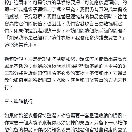
掉」這兩堆。可是你真的準備好要把「可能應該處理掉」的
那一堆裝進袋子裡送走了嗎？畢竟，我們仍有沉沒成本偏誤
的感覺：研究發現，我們在替已經擁有的物品估價時，往往
會高估它們的價值，也因此，我們會發現自己更難擺脫它
們。如果你還沒走到這一步，不妨問問這個殺手級的問題：
「如果我不是已經有了這件衣服，我會花多少錢去買它？」
這招通常管用。
換句話說，只是確認哪些活動和努力無法盡可能做出最高貢
獻是不夠的；你還必須積極地排除那些做不到的。本書的第
二部分將告訴你如何排除不必要的事物，不僅如此，它還會
教你如何用能獲得同事、老闆、客戶和同業尊重的方式去執
行。
三、準確執行
如果你希望衣櫃保持整潔，你會需要一套整理收納的慣例。
你需要一個大袋子來裝你必須扔掉的東西，只留下一小堆你
想保留的物品。你必須知道丟棄的地點和當地舊貨店的營業