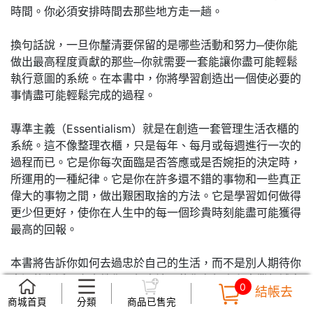
時間。你必須安排時間去那些地方走一趟。
換句話說，一旦你釐清要保留的是哪些活動和努力─使你能
做出最高程度貢獻的那些─你就需要一套能讓你盡可能輕鬆
執行意圖的系統。在本書中，你將學習創造出一個使必要的
事情盡可能輕鬆完成的過程。
專準主義（Essentialism）就是在創造一套管理生活衣櫃的
系統。這不像整理衣櫃，只是每年、每月或每週進行一次的
過程而已。它是你每次面臨是否答應或是否婉拒的決定時，
所運用的一種紀律。它是你在許多還不錯的事物和一些真正
偉大的事物之間，做出艱困取捨的方法。它是學習如何做得
更少但更好，使你在人生中的每一個珍貴時刻能盡可能獲得
最高的回報。
本書將告訴你如何去過忠於自己的生活，而不是別人期待你
去過的生活。它會教你一個方法，使你在個人和專業領域中
0
結帳去
變得更有效率、更有生產力和更有影響力。它也會教你一個
商城首頁
分類
商品已售完
系統性的方法，使你辨別出重要的事物，並排除那些不重要