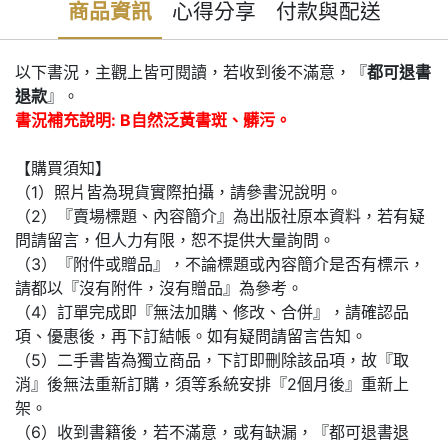
商品資訊
心得分享
付款與配送
以下書況，主觀上皆可閱讀，若收到後不滿意，『
都可退書
退款
』。
書況補充說明: B自然泛黃書斑、髒污。
【購買須知】
（1）照片皆為現貨實際拍攝，請參書況說明。
（2）『賣場標題、內容簡介』為出版社原本資料，若有疑
問請留言，但人力有限，恕不提供大量詢問。
（3）『附件或贈品』，不論標題或內容簡介是否有標示，
請都以『沒有附件，沒有贈品』為參考。
（4）訂單完成即『無法加購、修改、合併』，請確認品
項、優惠後，再下訂結帳。如有疑問請留言告知。
（5）二手書皆為獨立商品，下訂即刪除該品項，故『取
消』後無法重新訂購，須等系統安排『2個月後』重新上
架。
（6）收到書籍後，若不滿意，或有缺漏，『都可退書退