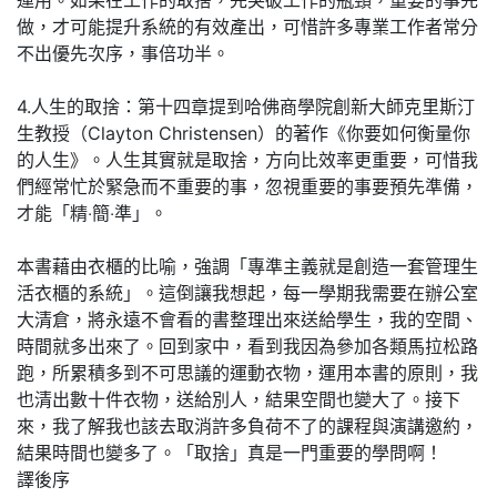
做，才可能提升系統的有效產出，可惜許多專業工作者常分
不出優先次序，事倍功半。
4.人生的取捨：第十四章提到哈佛商學院創新大師克里斯汀
生教授（Clayton Christensen）的著作《你要如何衡量你
的人生》。人生其實就是取捨，方向比效率更重要，可惜我
們經常忙於緊急而不重要的事，忽視重要的事要預先準備，
才能「精‧簡‧準」。
本書藉由衣櫃的比喻，強調「專準主義就是創造一套管理生
活衣櫃的系統」。這倒讓我想起，每一學期我需要在辦公室
大清倉，將永遠不會看的書整理出來送給學生，我的空間、
時間就多出來了。回到家中，看到我因為參加各類馬拉松路
跑，所累積多到不可思議的運動衣物，運用本書的原則，我
也清出數十件衣物，送給別人，結果空間也變大了。接下
來，我了解我也該去取消許多負荷不了的課程與演講邀約，
結果時間也變多了。「取捨」真是一門重要的學問啊！
譯後序