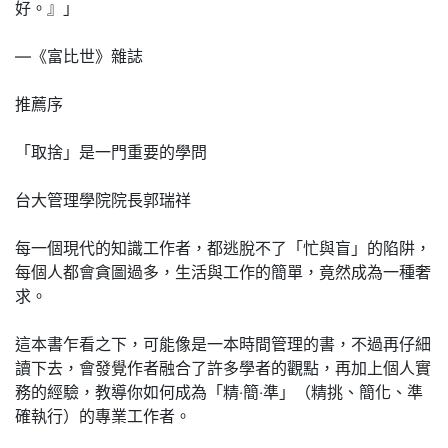
好。』」
—《富比世》雜誌
推薦序
「取捨」是一門重要的學問
台大管理學院院長郭瑞祥
每一個現代的知識工作者，都逃脫不了「忙與盲」的陷阱，
每個人都會貪圖過多，生活與工作的簡單，竟然成為一種奢
求。
這本書乍看之下，可能像是一本時間管理的書，不過再仔細
讀下去，會發覺作者融合了許多學者的觀點，再加上個人實
務的經驗，教導你如何成為「精‧簡‧準」（精挑、簡化、準
確執行）的專業工作者。