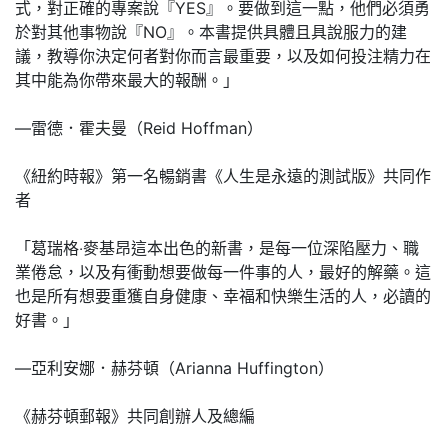
式，對正確的專案說『YES』。要做到這一點，他們必須勇
於對其他事物說『NO』。本書提供具體且具說服力的建
議，教導你決定何者對你而言最重要，以及如何投注精力在
其中能為你帶來最大的報酬。」
—雷德．霍夫曼（Reid Hoffman）
《紐約時報》第一名暢銷書《人生是永遠的測試版》共同作
者
「葛瑞格‧麥基昂這本出色的新書，是每一位深陷壓力、職
業倦怠，以及有衝動想要做每一件事的人，最好的解藥。這
也是所有想要重獲自身健康、幸福和快樂生活的人，必讀的
好書。」
—亞利安娜．赫芬頓（Arianna Huffington）
《赫芬頓郵報》共同創辦人及總編