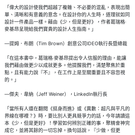
「偉大的設計使我們超越了複雜、不必要的混亂，表現出簡
單、清晰和有意義的意念。在設計你的人生時，道理就如同
設計一件產品一樣。藉由《少，但是更好》，作者葛瑞格‧
麥基昂呈現給我們寶貴的設計人生指南。」
—提姆．布朗（Tim Brown）創意公司IDEO執行長暨總裁
「在這本書中，葛瑞格‧麥基昂提出令人信服的理由，能讓
我們藉由做更少以成就更多。他提醒我們，清楚聚焦於重
點，且有能力說『不』，在工作上是至關重要且不容忽視
的。」
—傑夫．韋納（Jeff Weiner），LinkedIn執行長
「當所有人還在翻閱《挺身而進》或《異數：超凡與平凡的
界線在哪裡？》時，要比別人更具競爭力的話，今年請讀這
本《少，但是更好》！學習如何辨別正確的事，聚精會神完
成它，並將其餘的一切忘掉。換句話說，『少做，但更