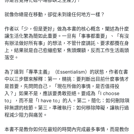
就像你總是在移動，卻從未到達任何地方一樣？
作者以「少，但是更好」做為本書的核心概念，闡述為什麼
讓生活化繁為簡如此重要。一旦有「事事都重要」、「有沒
有辦法做好所有事」的想法，不管什麼請託、要求都攬在身
上，結果就是自己愈繃愈緊，焦頭爛額，反而工作生活兩頭
落空。
為了達到「專準主義」（Essentialism）的狀態，作者在書
中以三步驟來解釋：第一，精挑：要判斷出目前什麼事情才
是首要，先問問自己，「現在所做的事情，是否值得投
入？」如果不是，應該要勇敢拒絕。要成為「I choose
to」，而不是「I have to」的人。第二，簡化：如何刪除瑣
碎無謂的枝節。第三，準確執行：如何移除障礙，讓執行過
程減少阻力與痛苦。
本書不是教你如何在最短的時間內完成最多事情，而是教你