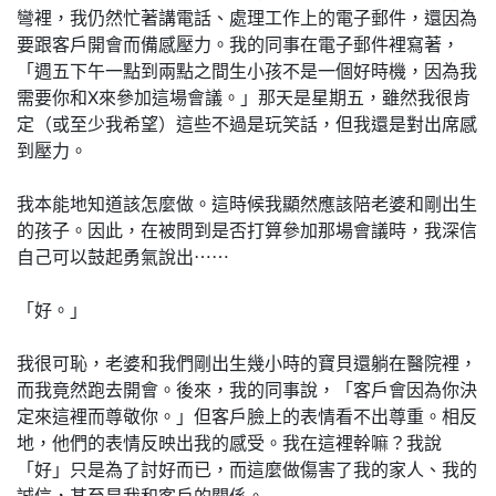
彎裡，我仍然忙著講電話、處理工作上的電子郵件，還因為
要跟客戶開會而備感壓力。我的同事在電子郵件裡寫著，
「週五下午一點到兩點之間生小孩不是一個好時機，因為我
需要你和X來參加這場會議。」那天是星期五，雖然我很肯
定（或至少我希望）這些不過是玩笑話，但我還是對出席感
到壓力。
我本能地知道該怎麼做。這時候我顯然應該陪老婆和剛出生
的孩子。因此，在被問到是否打算參加那場會議時，我深信
自己可以鼓起勇氣說出⋯⋯
「好。」
我很可恥，老婆和我們剛出生幾小時的寶貝還躺在醫院裡，
而我竟然跑去開會。後來，我的同事說，「客戶會因為你決
定來這裡而尊敬你。」但客戶臉上的表情看不出尊重。相反
地，他們的表情反映出我的感受。我在這裡幹嘛？我說
「好」只是為了討好而已，而這麼做傷害了我的家人、我的
誠信，甚至是我和客戶的關係。