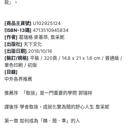
款』。
[商品主貨號]
U102925124
[ISBN-13碼]
4713510945834
[作者]
葛瑞格‧麥基昂, 詹采妮
[出版社]
天下文化
[出版日期]
2018/10/16
[裝訂/規格]
平裝 / 320頁 / 14.8 x 21 x 1.6 cm / 普通級 /
單色印刷 / 初版
[目錄]
中外各界推薦
推薦序 「取捨」是一門重要的學問 郭瑞祥
譯後序 學會取捨，成就化繁為簡的舒心人生 詹采妮
第一章 如何成為「精．簡．準」的人