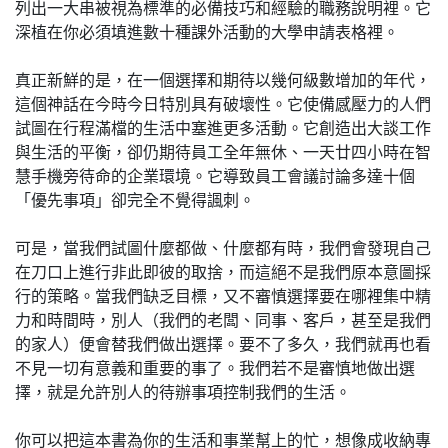
列出一大串被視為標準的必備技巧和經驗的職務說明裡。它
深植在你必須填進數十種課外活動的大學申請表格裡。
真正新鮮的是，在一個選擇和期待以幾何級數增加的年代，
這個神話在今時今日特別具有破壞性。它使備感壓力的人們
試圖在行程滿檔的生活中塞進更多活動。它創造出大談工作
與生活的平衡，卻仍期待員工全年無休、一天廿四小時在智
慧手機旁待命的企業環境。它導致員工會議討論多達十個
「優先事項」卻完全不覺得諷刺。
可是，當我們試圖什麼都做、什麼都有時，我們會發現自己
在刀口上進行非此即彼的取捨，而這絕不是我們原本意圖採
行的策略。當我們缺乏目標，又不審慎選擇要在哪裡集中精
力和時間時，別人（我們的老闆、同事、客戶，甚至是我們
的家人）便會替我們做出選擇。要不了多久，我們就再也看
不見一切有意義和重要的事了。我們若不是審慎地做出選
擇，就是允許別人的待辦事項控制我們的生活。
你可以把這本書為你的生活和事業幫上的忙，想像成收納專