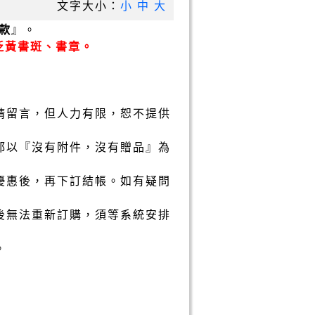
文字大小：
小
中
大
款
』。
泛黃書斑、書章。
請留言，但人力有限，恕不提供
都以『沒有附件，沒有贈品』為
優惠後，再下訂結帳。如有疑問
後無法重新訂購，須等系統安排
。