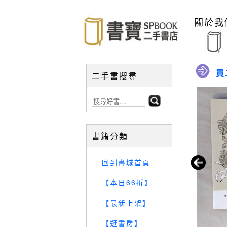
關於我
買
二手書搜尋
書籍分類
回到書城首頁
【本日66折】
【最新上架】
【逛書房】