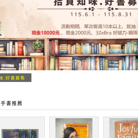
味:好書募集
二手書推薦