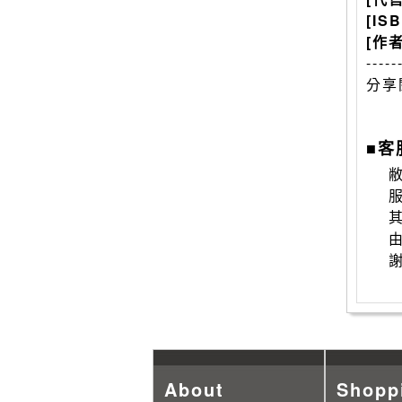
[IS
[作
-----
分享
■客
敝
About
Shopp