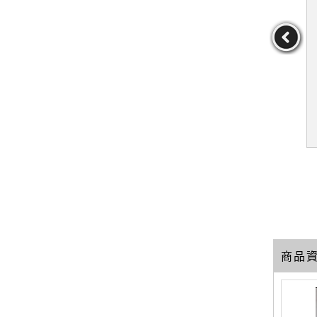
imate At-
【RYS】活出率真：本來
【SBM】陪伴是給孩子最
 Guide_Low
的你，就很好_福森伸, Cr
好的教育_蘋果蘇打
ike
ystal Tsai
y,Mike
作者：福森伸,CrystalT
作者：蘋果蘇打
sai
19
19
29
元
售價：
229
元
售價：
149
元
商品