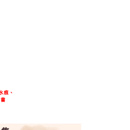
水痕、
、書