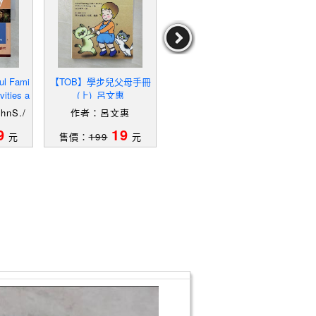
l Fami
【TOB】學步兒父母手冊
【T46】斯波克育兒經
【
vities a
(上)_呂文惠
（第10版）_簡體_（美）
（第
ebrati
本傑明·斯波克, 哈澍,武晶
本傑
hnS./
作者：呂文惠
作者：（美）本傑明·斯
作者
平,李佳易
nne
波克,哈澍,武晶平,李佳
波克
9
19
19
元
售價：
199
元
售價：
339
元
售
易