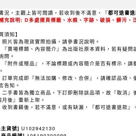
書況，主觀上皆可閱讀，若收到後不滿意，『
都可退書退
補充說明: D多處摺頁標籤、水痕、字跡、破損、髒污、
買須知】
）照片皆為現貨實際拍攝，請參書況說明。
）『賣場標題、內容簡介』為出版社原本資料，若有疑問
詢問。
）『附件或贈品』，不論標題或內容簡介是否有標示，請
。
）訂單完成即『無法加購、修改、合併』，請確認品項、
言告知。
）二手書皆為獨立商品，下訂即刪除該品項，故『取消』
個月後』重新上架。
）收到書籍後，若不滿意，或有缺漏，『都可退書退款』
品主貨號]
U102942130
售商品編號]
105190200099