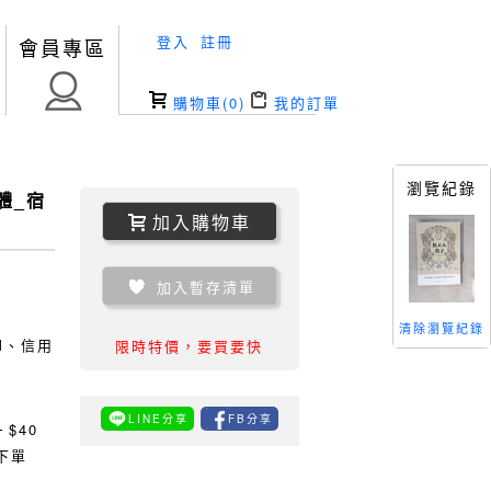
登入
註冊
會員專區
購物車(
0
)
我的訂單
瀏覽紀錄
體_宿
加入購物車
加入暫存清單
清除瀏覽紀錄
TM、信用
限時特價，要買要快
LINE分享
FB分享
0
$40
下單