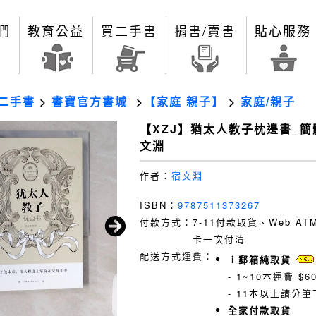
們
教育公益
買二手書
捐書/賣書
貼心服務
二手書
>
書寶官方書城
>
【家庭 親子】
>
家庭/親子
【XZJ】猶太人教子枕邊書_簡
文淵
作者：
宿文淵
ISBN：
9787511373267
付款方式：
7-11付款取貨、Web A
卡一次付清
配送方式運費：
ｉ郵箱純取貨
- 1~10本運費
$6
- 11本以上請分筆
全家付款取貨