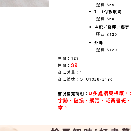
-運費 $55
7-11付款取貨
-運費 $60
宅配／貨運／郵寄
-運費 $120
外島
-運費 $120
原價：
129
39
售價：
商品數量：
1
商品編號：
O_U102942130
D多處摺頁標籤、
書況補充說明：
字跡、破損、髒污、泛黃書斑
章。