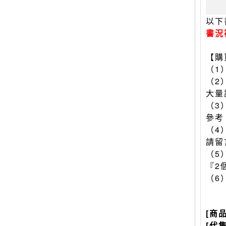
以下
書況
【購
（1
（2
大量
（3
參考
（4
請留
（5
『2
（6
[商
[代