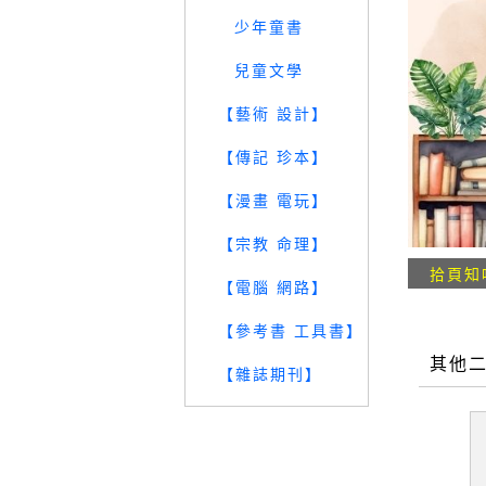
少年童書
兒童文學
【藝術 設計】
【傳記 珍本】
【漫畫 電玩】
【宗教 命理】
拾頁知
【電腦 網路】
【參考書 工具書】
其他
【雜誌期刊】