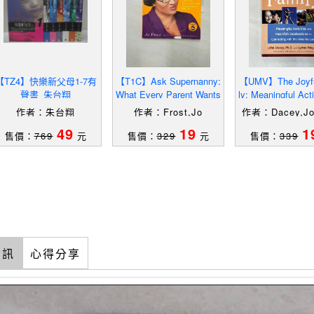
【TZ4】快樂新父母1-7有
【T1C】Ask Supernanny:
【UMV】The Joyfu
聲書_朱台翔
What Every Parent Wants
ly: Meaningful Acti
to Know_Frost, Jo
nd Heartfelt Cel
作者：朱台翔
作者：Frost,Jo
作者：Dacey,Jo
Weygint,Ly
49
19
1
售價：
769
元
售價：
329
元
售價：
339
資訊
心得分享