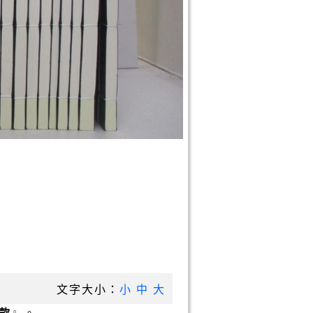
文字大小：
小
中
大
款
』。