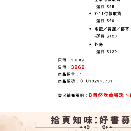
-運費 $55
7-11付款取貨
-運費 $60
宅配／貨運／郵寄
-運費 $120
外島
-運費 $120
原價：
10689
3969
售價：
商品數量：
1
商品編號：
O_U102945731
B自然泛黃書斑、
書況補充說明：