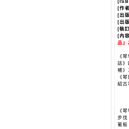
[IS
[作
[出
[出
[裝
[內
品』
《琴
話》
補》
《琴
紹古
《琴
步伐
著板