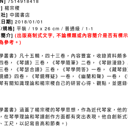
BN]
7514918418
者]
楊宗稷
版社]
中國書店
版日期]
2018/01/01
訂/規格]
平裝 / 19 x 26 cm / 普通級 / 1-1
容簡介]
(出版商制式文字, 不論標題或內容簡介是否有標示
為參考。)
學叢書》凡十五輯，四十三卷，內容豐富，收錄資料頗多
四卷，《琴譜》三卷，《琴學隨筆》二卷，《琴餘漫錄》
三卷，《琴瑟合譜》三卷，《琴學問答》一卷，《藏琴錄
鏡續》四卷，《琴鏡釋疑》一卷，《幽蘭和聲》一卷，《
琴有關知識理論和楊宗稷自己的研習心得、觀點，並選
學叢書》涵蓋了楊宗稷的琴學思想，作為近代琴家，他的
，在琴學理論和琴譜創作方面都有突出表現。他自創新式
、工尺，以記寫音高和節奏。)