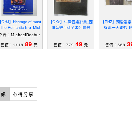
QHJ】Heritage of musi
【QK2】牛津音樂辭典_西
【RHZ】親愛愛樂
-The Romantic Era_Mich
洋音樂百科全書9_附殼
從那一天開始_
el Raeburn ; Alan Kenda
作者：MichaelRaebur
l
n;AlanKendall
89
49
3
售價：
1119
元
售價：
779
元
售價：
669
資訊
心得分享