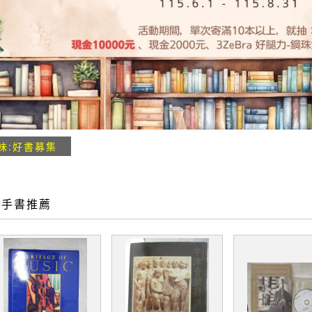
味:好書募集
二手書推薦