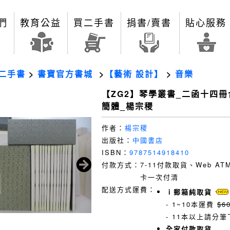
們
教育公益
買二手書
捐書/賣書
貼心服務
二手書
>
書寶官方書城
>
【藝術 設計】
>
音樂
【ZG2】琴學叢書_二函十四冊
簡體_楊宗稷
作者：
楊宗稷
出版社：
中國書店
ISBN：
9787514918410
付款方式：
7-11付款取貨、Web A
卡一次付清
配送方式運費：
ｉ郵箱純取貨
- 1~10本運費
$6
- 11本以上請分筆
全家付款取貨