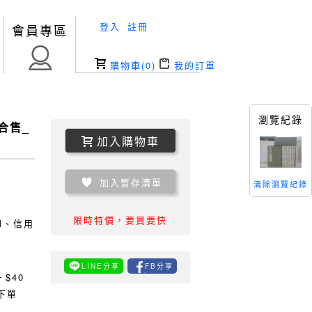
登入
註冊
會員專區
購物車(
0
)
我的訂單
瀏覽紀錄
合售_
加入購物車
加入暫存清單
清除瀏覽紀錄
限時特價，要買要快
TM、信用
LINE分享
FB分享
0
$40
下單