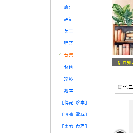
廣告
設計
美工
建築
音樂
拾頁知
藝術
攝影
其他
繪本
【傳記 珍本】
【漫畫 電玩】
【宗教 命理】