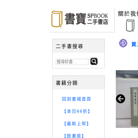
關於我
買
二手書搜尋
書籍分類
回到書城首頁
【本日66折】
【最新上架】
【逛書房】