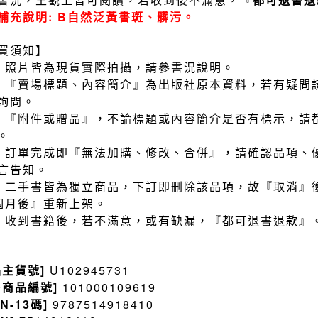
補充說明: B自然泛黃書斑、髒污。
買須知】
）照片皆為現貨實際拍攝，請參書況說明。
）『賣場標題、內容簡介』為出版社原本資料，若有疑問
詢問。
）『附件或贈品』，不論標題或內容簡介是否有標示，請
。
）訂單完成即『無法加購、修改、合併』，請確認品項、
言告知。
）二手書皆為獨立商品，下訂即刪除該品項，故『取消』
個月後』重新上架。
）收到書籍後，若不滿意，或有缺漏，『都可退書退款』
品主貨號]
U102945731
售商品編號]
101000109619
BN-13碼]
9787514918410