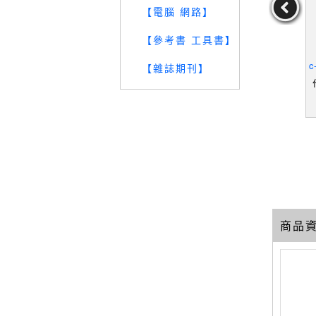
【電腦 網路】
【參考書 工具書】
European
【RO7】河西羊的健聲房_
【RSL】古典音樂400年-
【
AAB (EDT)
河西羊
維也納古典的樂聖
c
【雜誌期刊】
a
(EDT)
作者：河西羊
29
19
19
元
售價：
129
元
售價：
229
元
商品