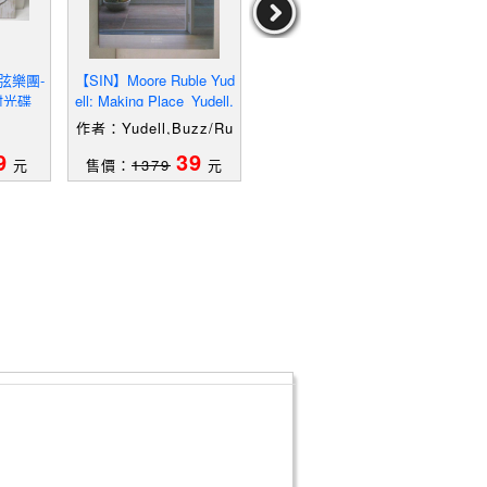
弦樂團-
【SIN】Moore Ruble Yud
【Q3Z】浪漫時期音樂(下)
【R
附光碟
ell: Making Place_Yudell,
_西洋音樂百科全書4_附
Buzz/ Ruble, John/ Camp
殼
作者：Yudell,Buzz/Ru
ble,John/Campbell,Ro
9
39
59
元
售價：
1379
元
售價：
779
元
售
bert(INT)