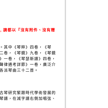
, 請都以『沒有附件、沒有贈
。其中《琴粹》四卷，《琴
二卷，《琴鏡》九卷，《琴鏡
》一卷，《琴瑟新譜》四卷，
聲律通考詳節》一卷，廣泛介
錄各派琴曲三十二首。
古琴研究緊跟時代學術發展的
琴譜，在減字譜右側加唱弦、