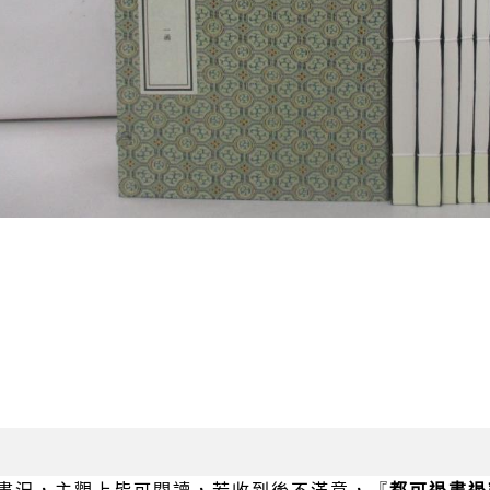
書況，主觀上皆可閱讀，若收到後不滿意，『
都可退書退