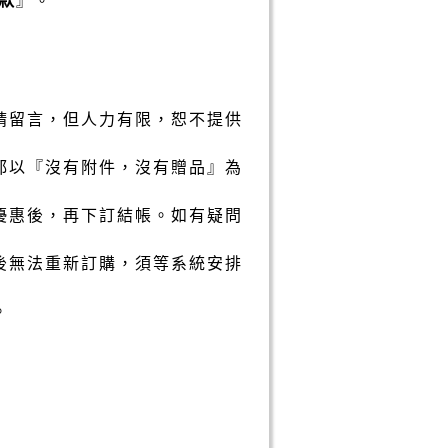
請留言，但人力有限，恕不提供
都以『沒有附件，沒有贈品』為
優惠後，再下訂結帳。如有疑問
後無法重新訂購，須等系統安排
。