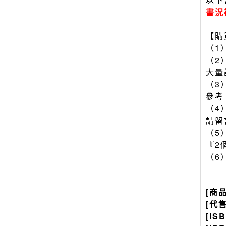
書況
【購
（1
（2
大量
（3
參考
（4
請留
（5
『2
（6
[商
[代
[IS