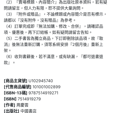
（2）『賣場標題、內容簡介』為出版社原本資料，若有疑
問請留言，但人力有限，恕不提供大量詢問。
（3）『附件或贈品』，不論標題或內容簡介是否有標示，
請都以『沒有附件，沒有贈品』為參考。
（4）訂單完成即『無法加購、修改、合併』，請確認品
項、優惠後，再下訂結帳。如有疑問請留言告知。
（5）二手書皆為獨立商品，下訂即刪除該品項，故『取
消』後無法重新訂購，須等系統安排『2個月後』重新上
架。
（6）收到書籍後，若不滿意，或有缺漏，『都可退書退
款』。
[商品主貨號]
U102945740
[代售商品編號]
101001002899
[ISBN-13碼]
9787514919271
[ISBN]
7514919279
[作者]
周慶雲
[出版社]
中國書店