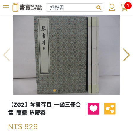
0
【ZG2】琴書存目_一函三冊合
售_簡體_周慶雲
NT$
929