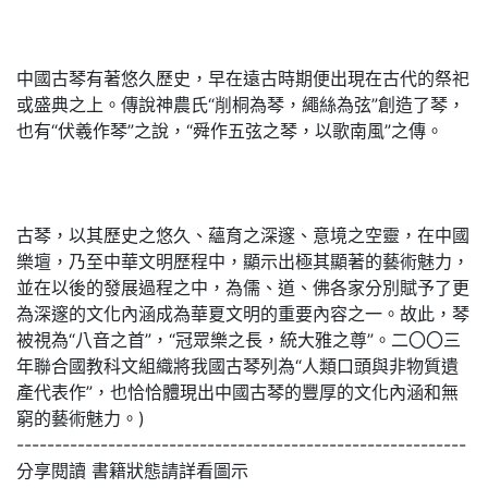
中國古琴有著悠久歷史，早在遠古時期便出現在古代的祭祀
或盛典之上。傳說神農氏“削桐為琴，繩絲為弦”創造了琴，
也有“伏羲作琴”之說，“舜作五弦之琴，以歌南風”之傳。
古琴，以其歷史之悠久、蘊育之深邃、意境之空靈，在中國
樂壇，乃至中華文明歷程中，顯示出極其顯著的藝術魅力，
並在以後的發展過程之中，為儒、道、佛各家分別賦予了更
為深邃的文化內涵成為華夏文明的重要內容之一。故此，琴
被視為“八音之首”，“冠眾樂之長，統大雅之尊”。二〇〇三
年聯合國教科文組織將我國古琴列為“人類口頭與非物質遺
產代表作”，也恰恰體現出中國古琴的豐厚的文化內涵和無
窮的藝術魅力。)
-----------------------------------------------------------
分享閱讀 書籍狀態請詳看圖示