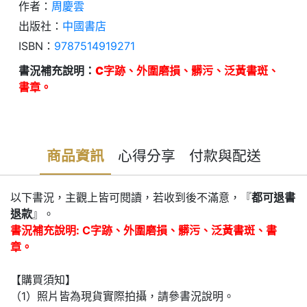
作者：
周慶雲
出版社：
中國書店
ISBN：
9787514919271
書況補充說明：
C字跡、外圍磨損、髒污、泛黃書斑、
書章。
商品資訊
心得分享
付款與配送
以下書況，主觀上皆可閱讀，若收到後不滿意，『
都可退書
退款
』。
書況補充說明: C字跡、外圍磨損、髒污、泛黃書斑、書
章。
【購買須知】
（1）照片皆為現貨實際拍攝，請參書況說明。