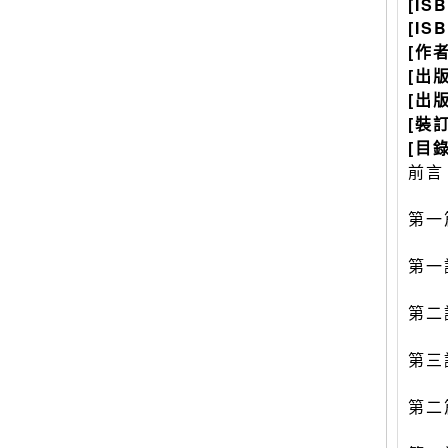
[IS
[IS
[作
[出
[出
[裝
[目錄
前言
第一
第一
第二
第三
第二