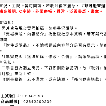
書況，主觀上皆可閱讀，若收到後不滿意，『
都可退書退
補充說明: C字跡、外圍磨損、髒污、泛黃書斑、書章。
買須知】
）照片皆為現貨實際拍攝，請參書況說明。
）『賣場標題、內容簡介』為出版社原本資料，若有疑問
詢問。
）『附件或贈品』，不論標題或內容簡介是否有標示，請
。
）訂單完成即『無法加購、修改、合併』，請確認品項、
言告知。
）二手書皆為獨立商品，下訂即刪除該品項，故『取消』
個月後』重新上架。
）收到書籍後，若不滿意，或有缺漏，『都可退書退款』
品主貨號]
U102947993
售商品編號]
102642200239