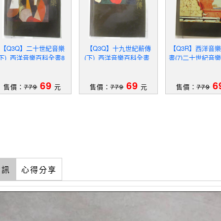
【Q3Q】二十世紀音樂
【Q3Q】十九世紀薪傳
【Q3R】西洋音
(下)_西洋音樂百科全書8_
(下)_西洋音樂百科全書_
書(7)二十世紀音樂
附殼
附殼
殼
69
69
6
售價：
779
元
售價：
779
元
售價：
779
資訊
心得分享