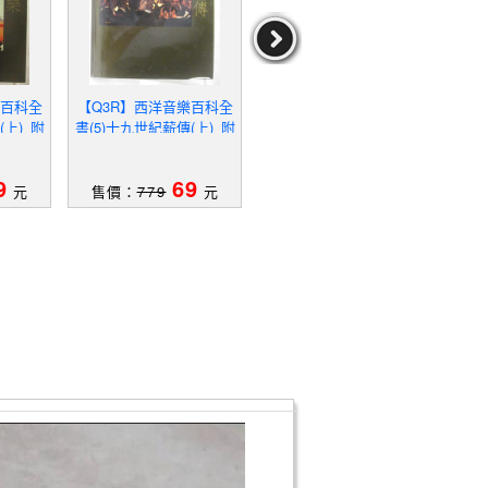
樂百科全
【Q3R】西洋音樂百科全
【T2X】Young European
【R
(上)_附
書(5)十九世紀薪傳(上)_附
Designers_DAAB (EDT)
殼
作者：DAAB(EDT)
9
69
29
元
售價：
779
元
售價：
749
元
售