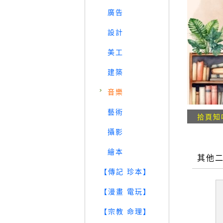
廣告
設計
美工
建築
音樂
藝術
拾頁知
攝影
繪本
其他
【傳記 珍本】
【漫畫 電玩】
【宗教 命理】