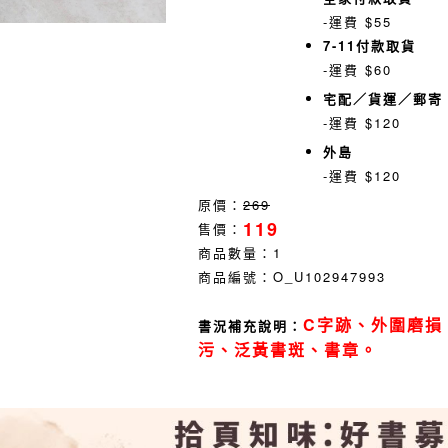
-運費 $55
7-11付款取貨
-運費 $60
宅配／貨運／郵寄
-運費 $120
外島
-運費 $120
原價：
269
119
售價：
商品數量：
1
商品編號：
O_U102947993
C字跡、外圍磨損
書況補充說明：
污、泛黃書斑、書章。