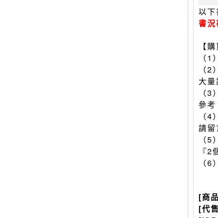
以下
書況
【購
（1
（2
大量
（3
參考
（4
請留
（5
『2
（6
[商
[代