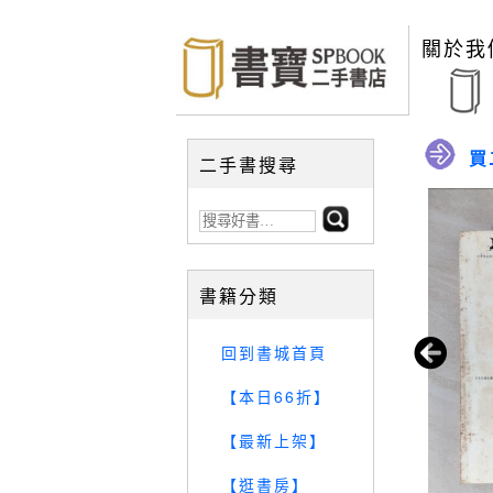
關於我
買
二手書搜尋
書籍分類
回到書城首頁
【本日66折】
【最新上架】
【逛書房】