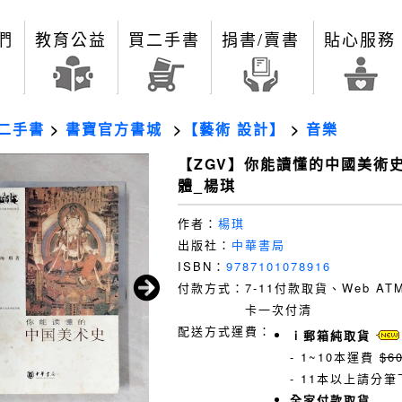
們
教育公益
買二手書
捐書/賣書
貼心服務
二手書
>
書寶官方書城
>
【藝術 設計】
>
音樂
【ZGV】你能讀懂的中國美術史
體_楊琪
作者：
楊琪
出版社：
中華書局
ISBN：
9787101078916
付款方式：
7-11付款取貨、Web A
卡一次付清
配送方式運費：
ｉ郵箱純取貨
- 1~10本運費
$6
- 11本以上請分筆
全家付款取貨