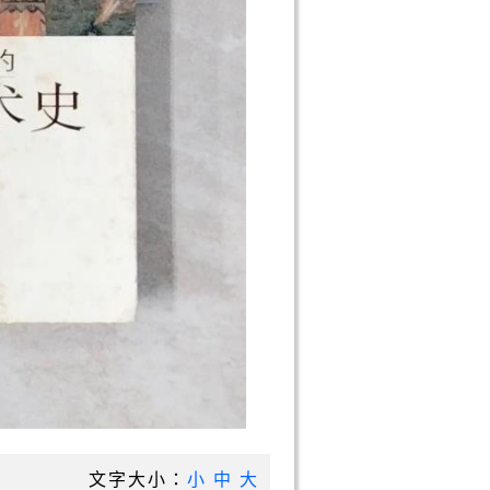
文字大小：
小
中
大