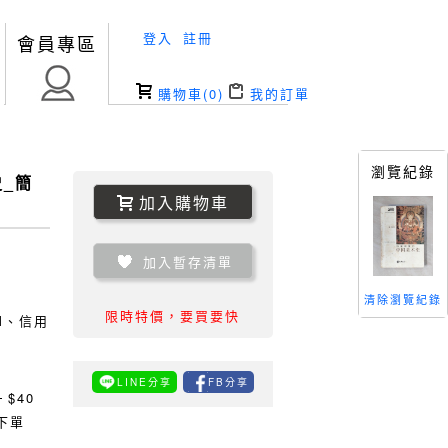
登入
註冊
會員專區
購物車(
0
)
我的訂單
瀏覽紀錄
_簡
加入購物車
加入暫存清單
清除瀏覽紀錄
限時特價，要買要快
TM、信用
LINE分享
FB分享
0
$40
下單