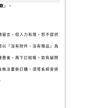
款
』。
請留言，但人力有限，恕不提供
都以『沒有附件，沒有贈品』為
優惠後，再下訂結帳。如有疑問
後無法重新訂購，須等系統安排
。