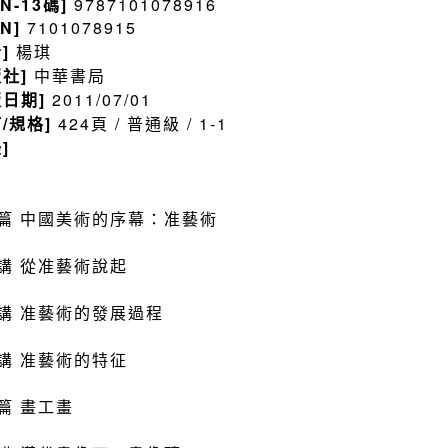
BN-13碼]
9787101078916
BN]
7101078915
者]
楊琪
版社]
中華書局
版日期]
2011/07/01
訂/規格]
424頁 / 普通級 / 1-1
]
篇 中國美術的序幕：准藝術
講 從准藝術說起
講 准藝術的發展過程
講 准藝術的特征
篇 畫工畫