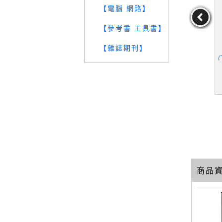
【電腦 網路】
【參考書 工具書】
【雜誌期刊】
樂400年-
【RRI】古典音樂400年-
【RRI】古典音樂400年-
樂曲賞析
現代樂派的大師
維也納古典樂曲賞析
39
29
29
元
售價：
279
元
售價：
279
元
商品