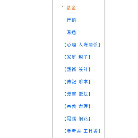
基金
行銷
溝通
【心理 人際關係】
【家庭 親子】
【藝術 設計】
【傳記 珍本】
【漫畫 電玩】
【宗教 命理】
【電腦 網路】
【參考書 工具書】