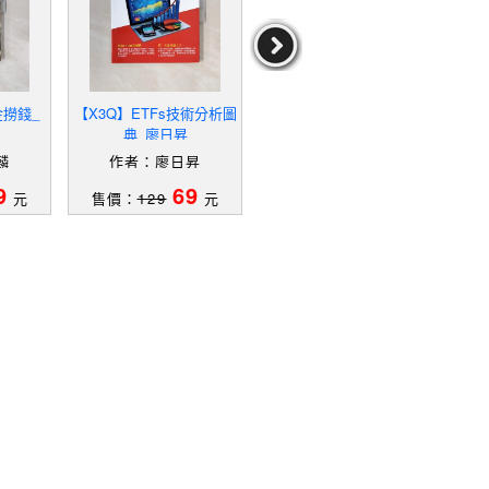
金撈錢_
【X3Q】ETFs技術分析圖
【ZET】債券其實比股票
【Y
典_廖日昇
賺更多！：1200億操盤手
基
專為初學者寫的債券投資
麟
作者：廖日昇
作者：安柏姐
入門書_安柏姐
9
69
99
元
售價：
129
元
售價：
189
元
售