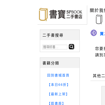
關於我
買
二手書搜尋
您要
請別
書籍分類
回到書城首頁
其他
【本日66折】
【最新上架】
【逛書房】