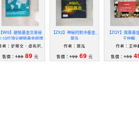
【WI9】避險基金交易祕
【ZX2】神秘的對沖基金_
【ZQY】我靠基
辛-13位頂尖避險基金經理
葉泓
王仲麟
人談全球宏觀策略_史蒂
作者：史蒂文．卓布尼,
作者：葉泓
作者：王仲
文．卓布尼 , 洪慧芳
洪慧芳
89
69
4
售價：
189
元
售價：
199
元
售價：
159