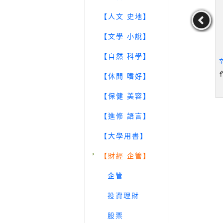
【人文 史地】
【文學 小說】
在的績效：
【YR8】我靠基金撈錢_王
【TI2】基金的逆襲：不要
【自然 科學】
相解密！馬
仲麟
長抱，達到獲利目標就要
騙局最終結
跑!兩個指標教你找到好基
馬可波羅,陳
作者：王仲麟
作者：張國蓮
【休閒 嗜好】
 馬可波羅,
金_張國蓮
傑
179
79
129
傑
元
售價：
129
元
售價：
179
元
【保健 美容】
【進修 語言】
【大學用書】
【財經 企管】
企管
投資理財
股票