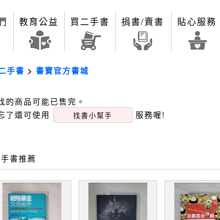
們
教育公益
買二手書
捐書/賣書
貼心服務
二手書
>
書寶官方書城
找的商品可能已售完。
忘了還可使用
服務喔!
找書小幫手
二手書推薦