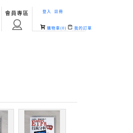
登入
註冊
會員專區
購物車(
0
)
我的訂單