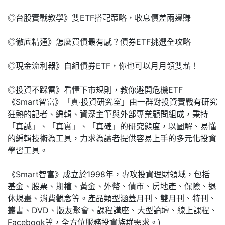
◎台股實戰教學》雙ETF搭配策略，收息價差兩邊賺
◎徹底精通》怎麼買債最有感？債券ETF挑選全攻略
◎現金流利器》自組債券ETF，你也可以月月領雙薪！
◎投資不踩雷》看懂下市規則，教你避開危機ETF
《Smart智富》「真‧投資研究室」由一群對投資實戰有研究
狂熱的記者、編輯、資深主筆與外部專業顧問組成，秉持
「真誠」、「真實」、「真確」的研究態度，以圖解、易懂
的編輯技術為工具，力求為讀者提供容易上手的多元化投資
學習工具。
《Smart智富》成立於1998年，專攻投資理財領域，包括
基金、股票、期權、黃金、外幣、債市、房地產、保險、退
休規畫、消費觀念等。產品類型涵蓋月刊、雙月刊、特刊、
叢書、DVD、版友聚會、課程講座、大型論壇、線上課程、
Facebook等，全方位服務投資族群需求。)