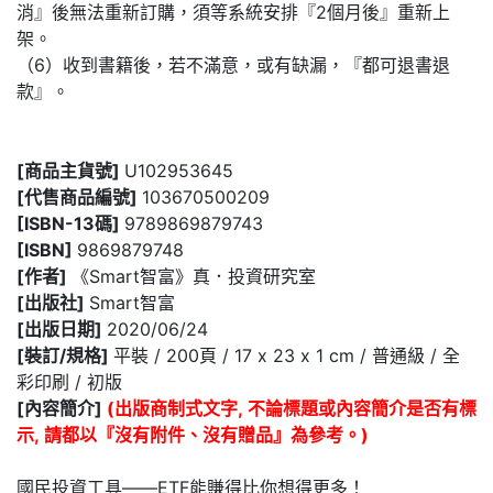
消』後無法重新訂購，須等系統安排『2個月後』重新上
架。
（6）收到書籍後，若不滿意，或有缺漏，『都可退書退
款』。
[商品主貨號]
U102953645
[代售商品編號]
103670500209
[ISBN-13碼]
9789869879743
[ISBN]
9869879748
[作者]
《Smart智富》真．投資研究室
[出版社]
Smart智富
[出版日期]
2020/06/24
[裝訂/規格]
平裝 / 200頁 / 17 x 23 x 1 cm / 普通級 / 全
彩印刷 / 初版
[內容簡介]
(出版商制式文字, 不論標題或內容簡介是否有標
示, 請都以『沒有附件、沒有贈品』為參考。)
國民投資工具――ETF能賺得比你想得更多！