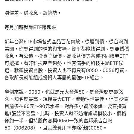
賺價差、穩收息、跟趨勢，
每月加薪就靠ETF賺起來
近年台灣ETF市場各式產品百花齊放，從股到債、從台灣到
美國，你想得到的標的與市場，幾乎都能找得到。想要穩穩
收息，有公債、投資等級債、高收益債等各種不同債券ETF
可選擇，看好科技產業趨勢，也有滿手的科技主題ETF候
選，就連投資台股，投資人也不再只有0050、0056可買，
各取所長就能組成投資人專屬的最強ETF組合。
舉例來說，0050，也就是元大台灣50，是台灣歷史最悠
久、知名度最高、規模最大ETF，流動性也最佳，但其股價
目前多在80元～90元水準，對許多小資族來說，要直接買
進1張並不容易。此時，投資人就不妨考慮規模較小、價格
僅約一半，但持股內容與0050一致的富邦采吉台灣
50（006208），且其總費用率亦略低於0050。