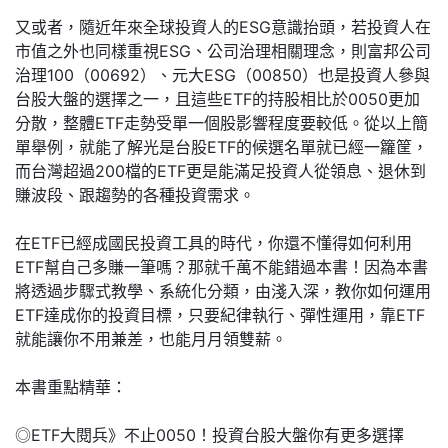
又或者，隨近年來全球投資人的ESG意識抬頭，若投資人在
市值之外也同樣重視ESG、公司治理相關理念，則富邦公司
治理100（00692）、元大ESG（00850）也是投資人參與
台股大盤的選擇之一，且這些ETF的持股相比於0050更加
分散，整體ETF走勢受單一個股影響程度要較低。從以上簡
單舉例，就能了解光是台股ETF的候選名單就已經一籮筐，
而台灣超過200檔的ETF更是能滿足投資人從領息、退休到
賺波段、跟趨勢的各種投資需求。
在ETF已經成國民投資工具的時代，你還不懂得如何利用
ETF幫自己多賺一筆嗎？那就千萬不能錯過本書！因為本書
將透過步驟式教學、系統化分類，由淺入深，教你如何運用
ETF達成你的投資目標，只要紀律執行、彈性運用，靠ETF
就能讓你不用兼差，也能月月領雙薪。
本書重點精華：
◎ETF大閱兵》不止0050！投資台股大盤你有更多選擇