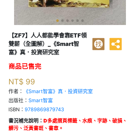
【ZF7】人人都能學會靠ETF領
雙薪（全圖解）_《Smart智
找
富》真．投資研究室
商品已售完
NT$
99
作者：
《Smart智富》真．投資研究室
出版社：
Smart智富
ISBN：
9789869879743
書況補充說明：
D多處摺頁標籤、水痕、字跡、破損、
髒污、泛黃書斑、書章。