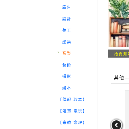
廣告
設計
美工
建築
音樂
拾頁知
藝術
攝影
其他
繪本
【傳記 珍本】
【漫畫 電玩】
【宗教 命理】