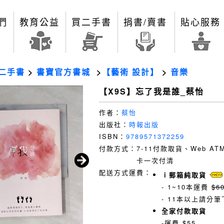
們
教育公益
買二手書
捐書/賣書
貼心服務
二手書
>
書寶官方書城
>
【藝術 設計】
>
音樂
【X9S】忘了我是誰_蔡怡
作者：
蔡怡
出版社：
時報出版
ISBN：
9789571372259
付款方式：
7-11付款取貨、Web A
卡一次付清
配送方式運費：
ｉ郵箱純取貨
- 1~10本運費
$6
- 11本以上請分筆
全家付款取貨
-運費 $55