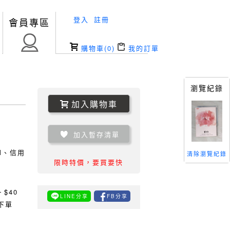
登入
註冊
會員專區
購物車(
0
)
我的訂單
瀏覽紀錄
加入購物車
加入暫存清單
TM、信用
清除瀏覽紀錄
限時特價，要買要快
0
$40
LINE分享
FB分享
下單