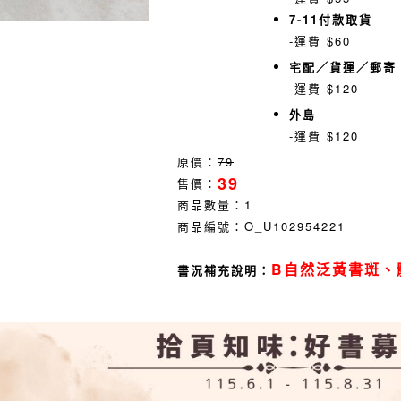
7-11付款取貨
-運費 $60
宅配／貨運／郵寄
-運費 $120
外島
-運費 $120
原價：
79
39
售價：
商品數量：
1
商品編號：
O_U102954221
B自然泛黃書斑、
書況補充說明：