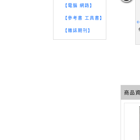
【電腦 網路】
European
【RO7】河西羊的健聲房_
【RSL】古典音樂400年-
【
【參考書 工具書】
AAB (EDT)
河西羊
維也納古典的樂聖
c
a
(EDT)
作者：河西羊
【雜誌期刊】
29
19
19
元
售價：
129
元
售價：
229
元
商品