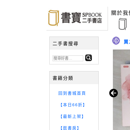
關於我
買
二手書搜尋
書籍分類
回到書城首頁
【本日66折】
【最新上架】
【逛書房】