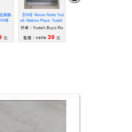
弦樂團-
【SIN】Moore Ruble Yud
【Q3Z】浪漫時期音樂(下)
【R
附光碟
ell: Making Place_Yudell,
_西洋音樂百科全書4_附
Buzz/ Ruble, John/ Camp
殼
作者：Yudell,Buzz/Ru
ble,John/Campbell,Ro
9
39
59
元
售價：
1379
元
售價：
779
元
售
bert(INT)