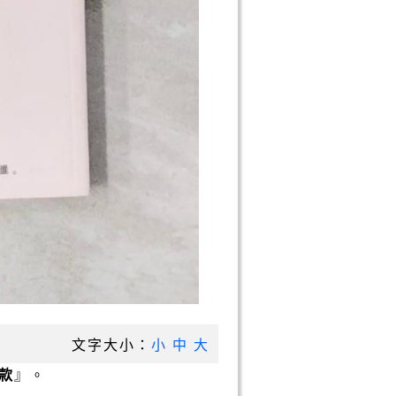
文字大小：
小
中
大
款
』。