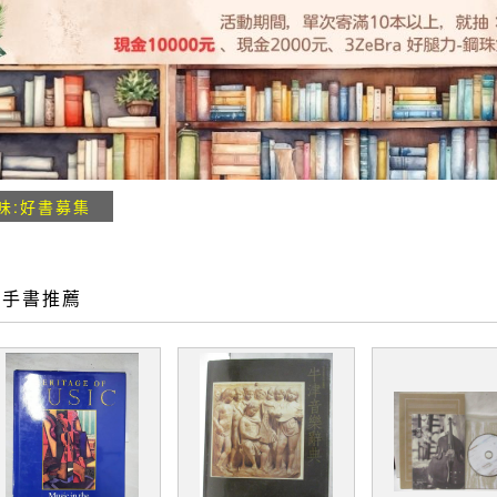
味:好書募集
二手書推薦