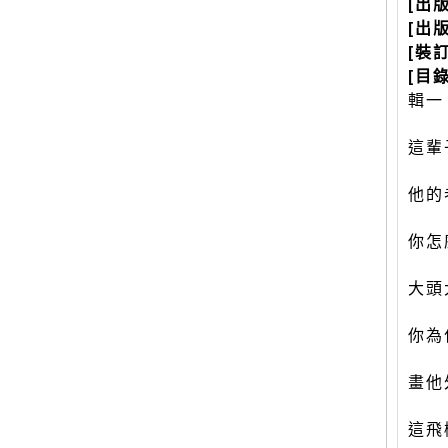
[出
[出
[裝
[目錄
輯一
這輩
他的
你怎
大頭
你為
畫他
這飛