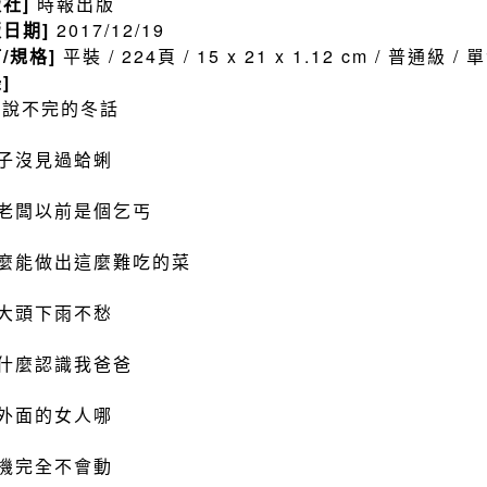
版社]
時報出版
版日期]
2017/12/19
訂/規格]
平裝 / 224頁 / 15 x 21 x 1.12 cm / 普通級 
]
 說不完的冬話
子沒見過蛤蜊
老闆以前是個乞丐
麼能做出這麼難吃的菜
大頭下雨不愁
什麼認識我爸爸
外面的女人哪
機完全不會動