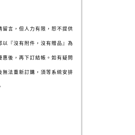
請留言，但人力有限，恕不提供
都以『沒有附件，沒有贈品』為
優惠後，再下訂結帳。如有疑問
後無法重新訂購，須等系統安排
。