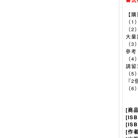
【購
（1
（2
大量
（3
參考
（4
請留
（5
『2
（6
[商
[IS
[IS
[作