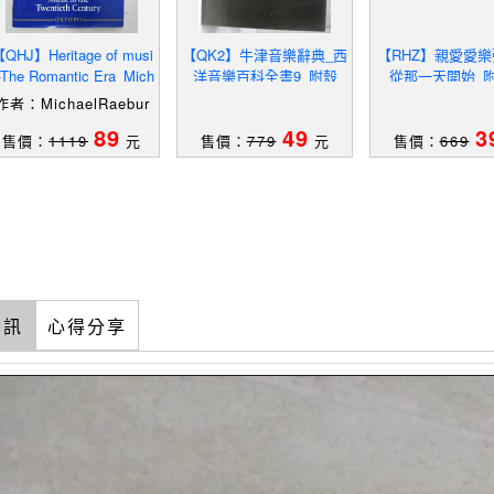
QHJ】Heritage of musi
【QK2】牛津音樂辭典_西
【RHZ】親愛愛樂
-The Romantic Era_Mich
洋音樂百科全書9_附殼
從那一天開始_
el Raeburn ; Alan Kenda
作者：MichaelRaebur
l
n;AlanKendall
89
49
3
售價：
1119
元
售價：
779
元
售價：
669
資訊
心得分享