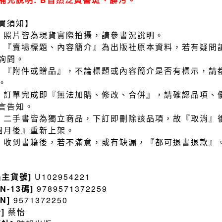
買須知】
）照片皆為現貨實際拍攝，請參書況說明。
）『賣場標題、內容簡介』為出版社原本資料，若有疑問
詢問。
）『附件或贈品』，不論標題或內容簡介是否有標示，請
。
）訂單完成即『無法加購、修改、合併』，請確認品項、
言告知。
）二手書皆為獨立商品，下訂即刪除該品項，故『取消』
個月後』重新上架。
）收到書籍後，若不滿意，或有缺漏，『都可退書退款』
品主貨號]
U102954221
BN-13碼]
9789571372259
BN]
9571372250
者]
蔡怡