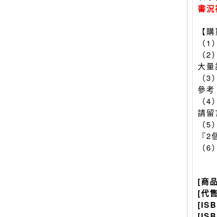
書況
【購
（1
（2
大量
（3
參考
（4
請留
（5
『2
（6
[商
[代
[IS
[IS