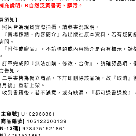
補充說明: B自然泛黃書斑、髒污。
買須知】
）照片皆為現貨實際拍攝，請參書況說明。
）『賣場標題、內容簡介』為出版社原本資料，若有疑問
詢問。
）『附件或贈品』，不論標題或內容簡介是否有標示，請
。
）訂單完成即『無法加購、修改、合併』，請確認品項、
言告知。
）二手書皆為獨立商品，下訂即刪除該品項，故『取消』
個月後』重新上架。
）收到書籍後，若不滿意，或有缺漏，『都可退書退款』
品主貨號]
U102963381
售商品編號]
105122300139
BN-13碼]
9784751521861
BN]
4751521861