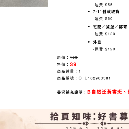
-運費 $55
7-11付款取貨
-運費 $60
宅配／貨運／郵寄
-運費 $120
外島
-運費 $120
原價：
159
39
售價：
商品數量：
1
商品編號：
O_U102963381
B自然泛黃書斑、
書況補充說明：