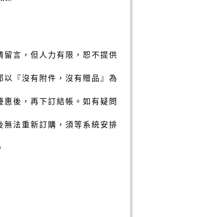
請留言，但人力有限，恕不提供
都以『沒有附件，沒有贈品』為
優惠後，再下訂結帳。如有疑問
後無法重新訂購，須等系統安排
。