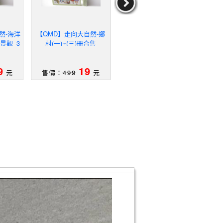
然-海洋
【QMD】走向大自然-鄉
【QMK】天氣的變化_人
【Q
景觀_3
村(一)~(三)冊合售
類的特徵和環境_土地形成
演化
的方法等_7本合售
9
19
49
元
售價：
499
元
售價：
939
元
售