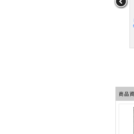
O! Story
【QKS】生命科學-生命的
【QKR】自然科學-地球與
間_6本合售_
演化_水生生物等_8本合
地貌_地質與變遷_氣象與
巨人國度
售
氣候等_6本合售
49
79
59
元
售價：
1339
元
售價：
999
元
商品