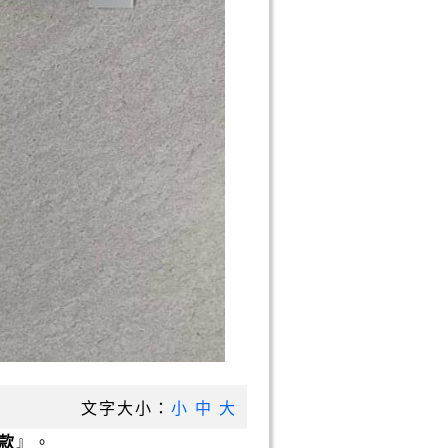
文字大小：
小
中
大
款
』。