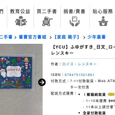
們
教育公益
買二手書
捐書/賣書
貼心服務
二手書
>
書寶官方書城
>
【家庭 親子】
>
少年童書
【YCU】ふゆがすき_日文_ロ
レンスキー
作者：
ロイス・レンスキー
ISBN：
9784751521861
付款方式：
7-11付款取貨、Web A
卡一次付清
配送方式運費：
ｉ郵箱純取貨
- 1~10本運費
$6
- 11本以上請分筆
全家付款取貨