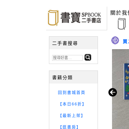
關於我
買
二手書搜尋
書籍分類
回到書城首頁
【本日66折】
【最新上架】
【逛書房】