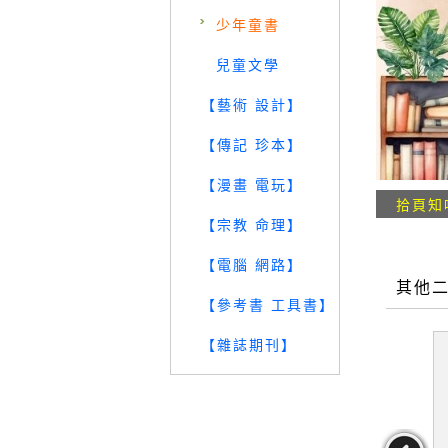
少年童書
兒童文學
【藝術 設計】
【傳記 珍本】
【漫畫 電玩】
拾頁知
【宗教 命理】
【電腦 網路】
其他
【參考書 工具書】
【雜誌期刊】