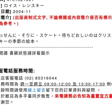
者]
ロイス・レンスキー
版日期]
2004-11
容簡介]
(出版商制式文字, 不論標題或內容簡介是否有標示
為參考。)
っせんに、そりに、スケート。待ちどおしいのはクリス
キーの季節の絵本。
------------------------------------------------------
閱讀 書籍狀態請詳看圖示
服電話服務時間:
店客服電話 (02) 85316044
服務時間為
週一至週五 09:00-12:00 及 13:00-17:00
例
其餘時間請使用
線上留言
留下您的訂單資料與疑問 。
由於敝店為多平臺同步販售，
來電請務必告知為
書寶官方
謝謝您。