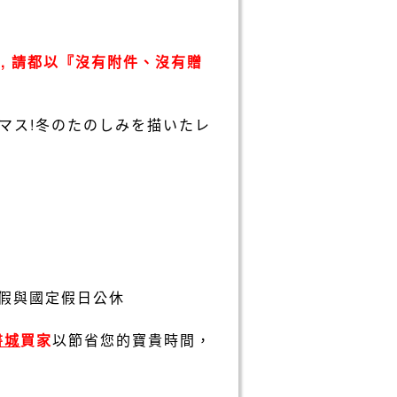
, 請都以『沒有附件、沒有贈
マス!冬のたのしみを描いたレ
假與國定假日公休
書城
買家
以節省您的寶貴時間，