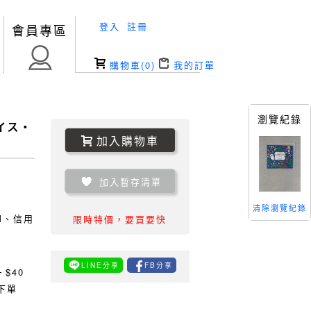
登入
註冊
會員專區
購物車(
0
)
我的訂單
瀏覽紀錄
イス・
加入購物車
加入暫存清單
清除瀏覽紀錄
TM、信用
限時特價，要買要快
LINE分享
FB分享
0
$40
下單