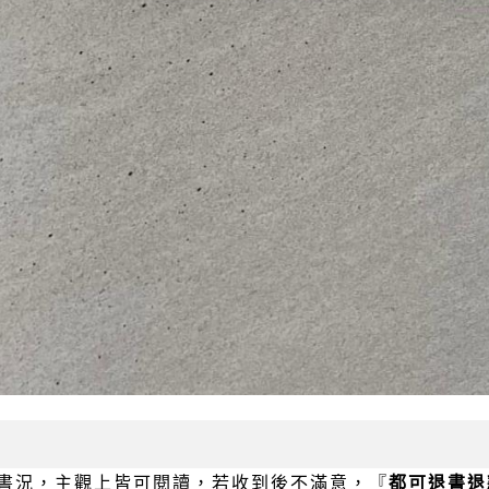
書況，主觀上皆可閱讀，若收到後不滿意，『
都可退書退