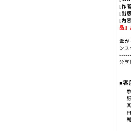
[作
[出
[內
品』
雪が
ンス
-----
分享
■客
敝