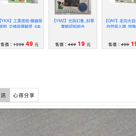
【YKA】工業技術-機器與
【YMZ】光與幻象_科學
【QN7】走向大自
發明_交通與運輸等_6本
實驗認知組合
_自然與人類_特殊
合售
本合售
49
19
1
售價：
1339
元
售價：
449
元
售價：
499
資訊
心得分享