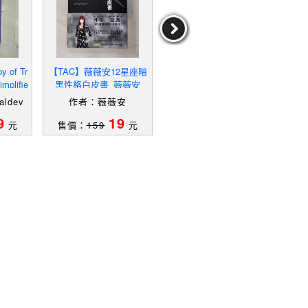
 of Tr
【TAC】薇薇安12星座暗
【R2T】生命數字密碼_蘇
【Q
implifie
黑性格白皮書_薇薇安
醒
a, Bal
aldev
作者：薇薇安
作者：蘇醒
9
19
59
元
售價：
159
元
售價：
249
元