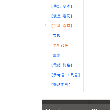
【傳記 珍本】
【漫畫 電玩】
【宗教 命理】
宗教
星相命理
風水
【電腦 網路】
【參考書 工具書】
【雜誌期刊】