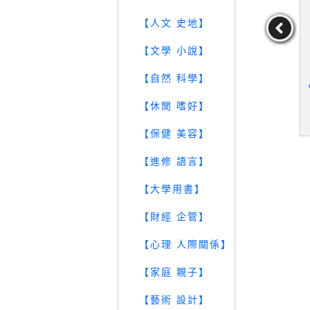
【人文 史地】
【文學 小說】
全書_魯道夫
【VHP】姓名學的工具箱
【VDS】下班後和貓咪喝
【
【自然 科學】
_思學齋主
一杯，就愛這樣的幸福日
常_趙晟恩, 紀仲威
魯道夫
作者：思學齋主
作者：趙晟恩,紀仲威
【休閒 嗜好】
79
39
49
元
售價：
129
元
售價：
229
元
【保健 美容】
【進修 語言】
【大學用書】
【財經 企管】
【心理 人際關係】
【家庭 親子】
【藝術 設計】