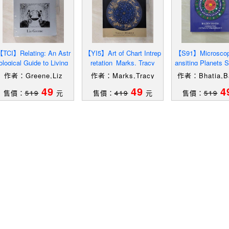
TCI】Relating: An Astr
【YI5】Art of Chart Intrep
【S91】Microscopy
ological Guide to Living
retation_Marks, Tracy
ansiting Planets S
With Others on a Small
d Volume 5_Bhati
作者：Greene,Liz
作者：Marks,Tracy
作者：Bhatia,B
49
49
4
售價：
519
元
售價：
419
元
售價：
519