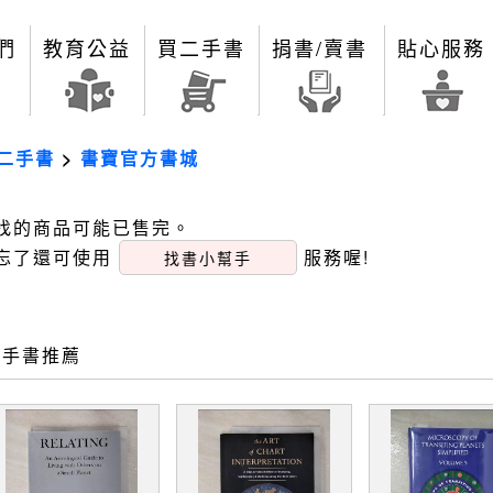
們
教育公益
買二手書
捐書/賣書
貼心服務
二手書
>
書寶官方書城
找的商品可能已售完。
忘了還可使用
服務喔!
找書小幫手
二手書推薦