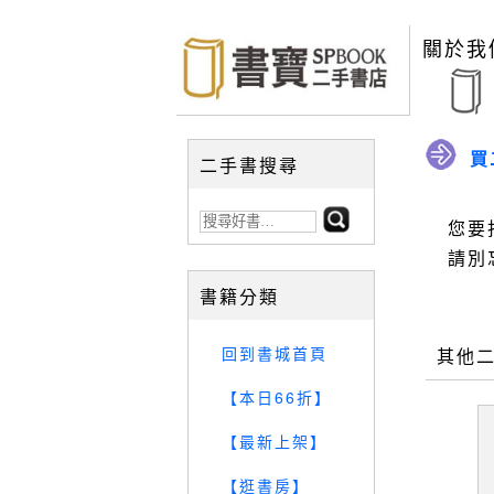
關於我
買
二手書搜尋
您要
請別
書籍分類
回到書城首頁
其他
【本日66折】
【最新上架】
【逛書房】