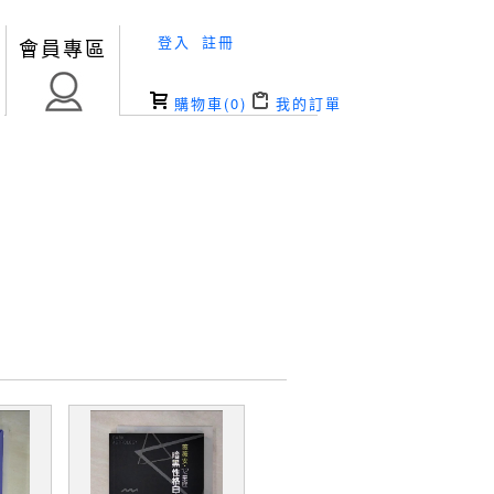
登入
註冊
會員專區
購物車(
0
)
我的訂單