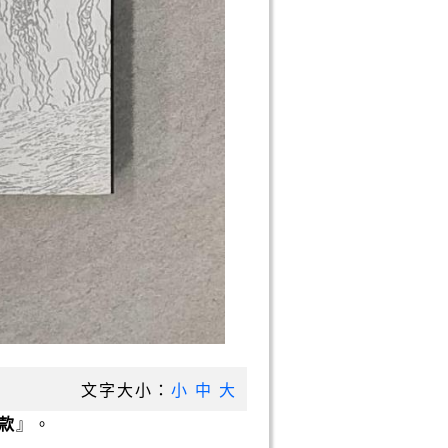
文字大小：
小
中
大
款
』。