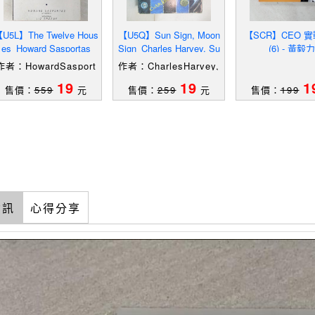
U5L】The Twelve Hous
【U5Q】Sun Sign, Moon
【SCR】CEO 
es_Howard Sasportas
Sign_Charles Harvey, Su
(6) - 黃毅力
zi Harvey
作者：HowardSasport
作者：CharlesHarvey,
as
SuziHarvey
19
19
1
售價：
559
元
售價：
259
元
售價：
199
資訊
心得分享