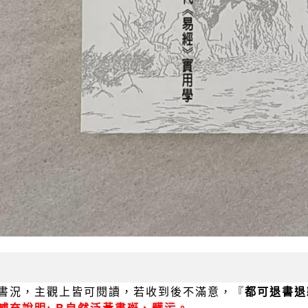
書況，主觀上皆可閱讀，若收到後不滿意，『
都可退書退
補充說明: B自然泛黃書斑、髒污。