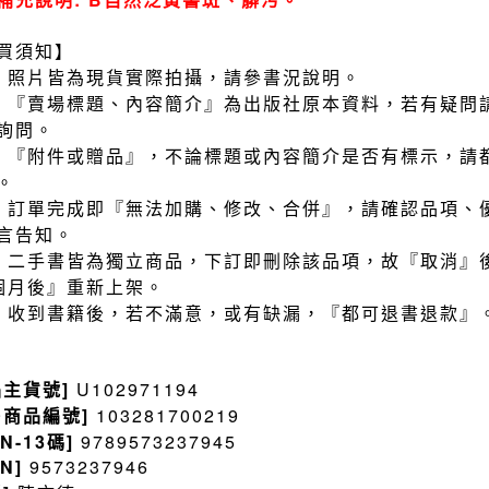
買須知】
）照片皆為現貨實際拍攝，請參書況說明。
）『賣場標題、內容簡介』為出版社原本資料，若有疑問
詢問。
）『附件或贈品』，不論標題或內容簡介是否有標示，請
。
）訂單完成即『無法加購、修改、合併』，請確認品項、
言告知。
）二手書皆為獨立商品，下訂即刪除該品項，故『取消』
個月後』重新上架。
）收到書籍後，若不滿意，或有缺漏，『都可退書退款』
品主貨號]
U102971194
售商品編號]
103281700219
BN-13碼]
9789573237945
BN]
9573237946