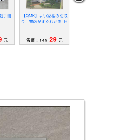
實戰手冊
【QMK】よい家相の間取
【RMC】雞年十二生肖運
【Q
り―吉凶がすぐわかる_日
勢開運大補帖.2017_黃子
文
容
作者：黃子容
9
29
29
元
售價：
149
元
售價：
199
元
售