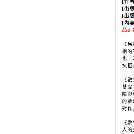
[作
[出
[出
[內
品』
《易
相的
也，
抗拒
《數
基礎
陽與
的數
對作
《數
人的