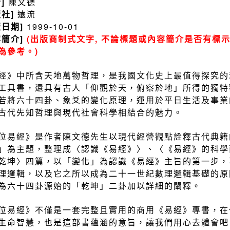
者]
陳文德
版社]
遠流
版日期]
1999-10-01
容簡介]
(出版商制式文字, 不論標題或內容簡介是否有標示
為參考。)
經》中所含天地萬物哲理，是我國文化史上最值得探究的
工具書，還具有古人「仰觀於天，俯察於地」所得的獨特
若將六十四卦、象爻的變化原理，運用於平日生活及事業
古代先知哲理與現代社會科學相結合的魅力。
位易經》是作者陳文德先生以現代經營觀點詮釋古代典籍
」為主題，整理成〈認識《易經》〉、〈《易經》的科學
乾坤〉四篇，以「變化」為認識《易經》主旨的第一步，
理邏輯，以及它之所以成為二十一世紀數理邏輯基礎的原
為六十四卦源始的「乾坤」二卦加以詳細的闡釋。
位易經》不僅是一套完整且實用的商用《易經》專書，在
生命智慧，也是這部書蘊涵的意旨，讓我們用心去體會吧