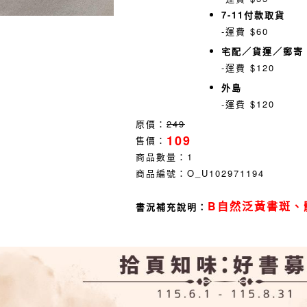
7-11付款取貨
-運費 $60
宅配／貨運／郵寄
-運費 $120
外島
-運費 $120
原價：
249
109
售價：
商品數量：
1
商品編號：
O_U102971194
B自然泛黃書斑、
書況補充說明：