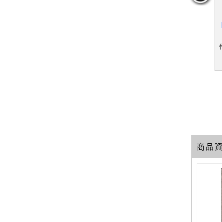
and the H
【SO6】蛇年十二生肖運
【RWR】無師自通（牛）
【
y：An Astro
勢開運大補帖. 2025_黃子
星座姓名開運講義_程仁豪
ychological
容
Reinhart
作者：黃子容
作者：程仁豪
49
39
10
元
售價：
179
元
售價：
169
元
商品