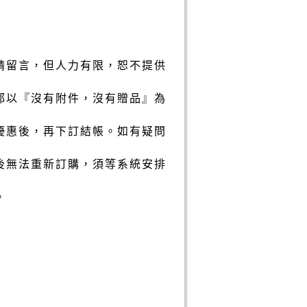
請留言，但人力有限，恕不提供
都以『沒有附件，沒有贈品』為
優惠後，再下訂結帳。如有疑問
後無法重新訂購，須等系統安排
。