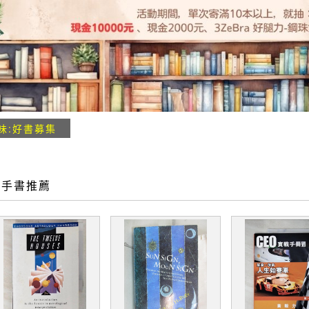
味:好書募集
二手書推薦