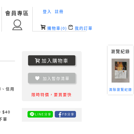
登入
註冊
會員專區
購物車(
0
)
我的訂單
瀏覽紀錄
加入購物車
加入暫存清單
TM、信用
清除瀏覽紀錄
限時特價，要買要快
0
$40
LINE分享
FB分享
下單