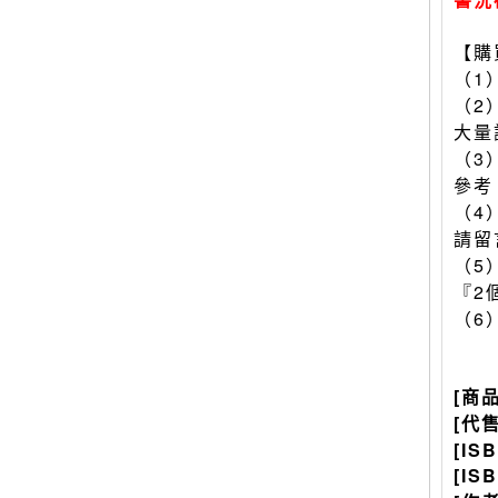
【購
（1
（2
大量
（3
參考
（4
請留
（5
『2
（6
[商
[代
[IS
[IS