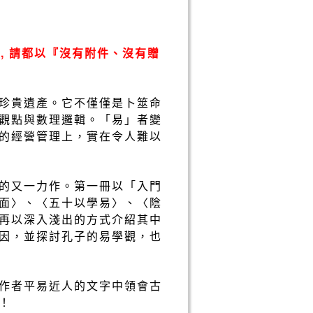
, 請都以『沒有附件、沒有贈
珍貴遺產。它不僅僅是卜筮命
觀點與數理邏輯。「易」者變
的經營管理上，實在令人難以
的又一力作。第一冊以「入門
面〉、〈五十以學易〉、〈陰
再以深入淺出的方式介紹其中
因，並探討孔子的易學觀，也
作者平易近人的文字中領會古
！