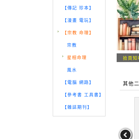
【傳記 珍本】
【漫畫 電玩】
【宗教 命理】
宗教
星相命理
拾頁知
風水
【電腦 網路】
其他
【參考書 工具書】
【雜誌期刊】