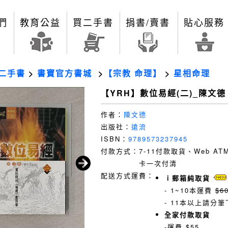
們
教育公益
買二手書
捐書/賣書
貼心服務
二手書
>
書寶官方書城
>
【宗教 命理】
>
星相命理
【YRH】數位易經(二)_陳文德
作者：
陳文德
出版社：
遠流
ISBN：
9789573237945
付款方式：
7-11付款取貨、Web A
卡一次付清
配送方式運費：
ｉ郵箱純取貨
- 1~10本運費
$6
- 11本以上請分筆
全家付款取貨
-運費 $55