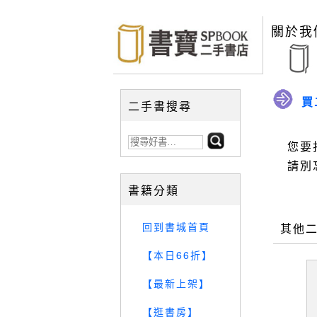
關於我
買
二手書搜尋
您要
請別
書籍分類
回到書城首頁
其他
【本日66折】
【最新上架】
【逛書房】