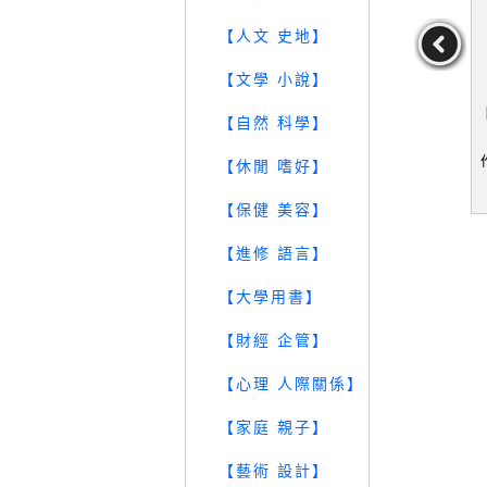
【人文 史地】
【文學 小說】
and the H
【SO6】蛇年十二生肖運
【RWR】無師自通（牛）
【
【自然 科學】
y：An Astro
勢開運大補帖. 2025_黃子
星座姓名開運講義_程仁豪
ychological
容
Reinhart
作者：黃子容
作者：程仁豪
【休閒 嗜好】
49
39
10
元
售價：
179
元
售價：
169
元
【保健 美容】
【進修 語言】
【大學用書】
【財經 企管】
【心理 人際關係】
【家庭 親子】
【藝術 設計】