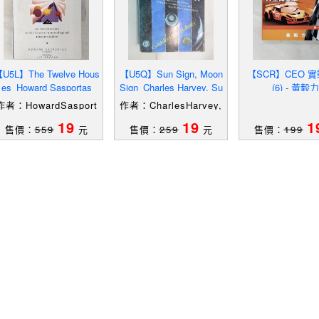
U5L】The Twelve Hous
【U5Q】Sun Sign, Moon
【SCR】CEO 
es_Howard Sasportas
Sign_Charles Harvey, Su
(6) - 黃毅力
zi Harvey
作者：HowardSasport
作者：CharlesHarvey,
as
SuziHarvey
19
19
1
售價：
559
元
售價：
259
元
售價：
199