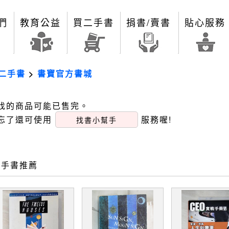
們
教育公益
買二手書
捐書/賣書
貼心服務
二手書
>
書寶官方書城
找的商品可能已售完。
忘了還可使用
服務喔!
找書小幫手
二手書推薦