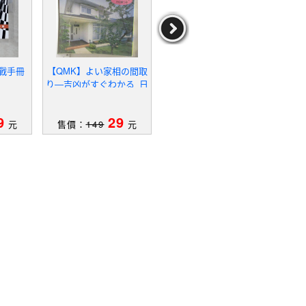
實戰手冊
【QMK】よい家相の間取
【RMC】雞年十二生肖運
【Q
り―吉凶がすぐわかる_日
勢開運大補帖.2017_黃子
文
容
作者：黃子容
9
29
29
元
售價：
149
元
售價：
199
元
售