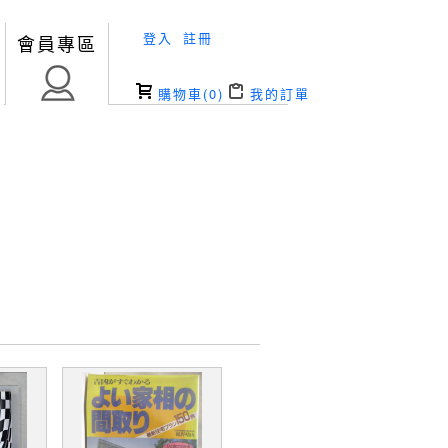
登入
註冊
會員專區
購物車(
0
)
我的訂單