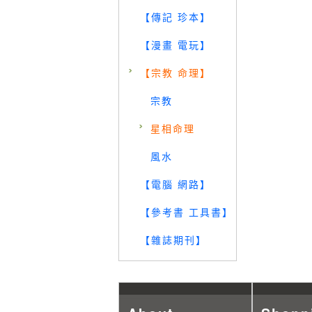
【傳記 珍本】
【漫畫 電玩】
【宗教 命理】
宗教
星相命理
風水
【電腦 網路】
【參考書 工具書】
【雜誌期刊】