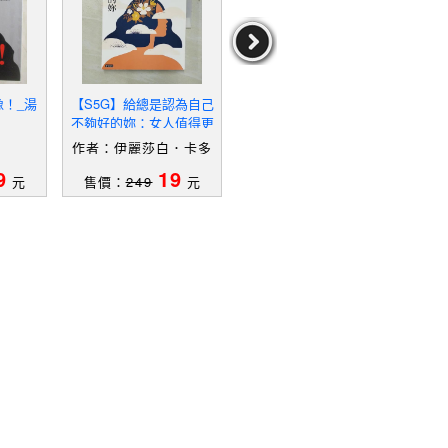
像！_湯
【S5G】給總是認為自己
【UM9】崩塌的人生－生
【T
不夠好的妳：女人值得更
態關懷2_林雲閣
算妳
多掌聲，別讓冒牌者症侯
妳
作者：伊麗莎白．卡多
作者：林雲閣
作
群影響妳的人生_伊麗莎
赫,安娜．德蒙塔爾洛,黃
9
19
19
白．卡多赫, 安娜．德蒙
元
售價：
249
元
售價：
339
元
售
琪雯,王浩永
塔爾洛, 黃琪雯,