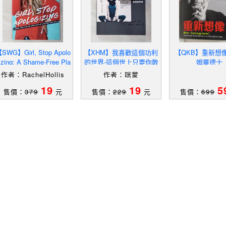
SWG】Girl, Stop Apolo
【XHM】我喜歡這個功利
【QKB】重新想
izing: A Shame-Free Pla
的世界-這個世上只要你敢
姆畢德士
 For Embracing And Ac
再大的不可能…_咪蒙
作者：RachelHollis
作者：咪蒙
19
19
5
售價：
379
元
售價：
229
元
售價：
699