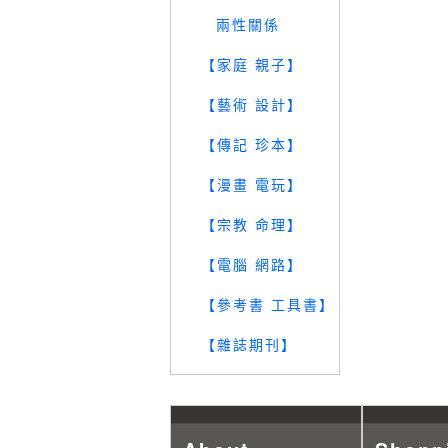
兩性關係
【家庭 親子】
【藝術 設計】
【傳記 珍本】
【漫畫 電玩】
【宗教 命理】
【電腦 網路】
【參考書 工具書】
【雜誌期刊】