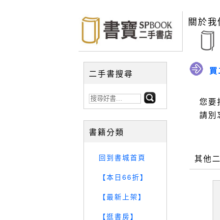
關於我
買
二手書搜尋
您要
請別
書籍分類
回到書城首頁
其他
【本日66折】
【最新上架】
【逛書房】