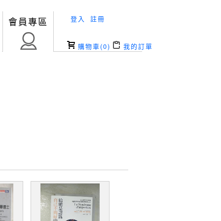
登入
註冊
會員專區
購物車(
0
)
我的訂單