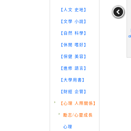
【人文 史地】
【文學 小說】
幫主：張雅
【Q7P】55歳からのハロ
【Q5O】奉獻-打開第五次
【
【自然 科學】
生_王廣福
ーライフ_日文_村上龍
元意識看見尊貴美好的生
g
活_章成、M． FAN
n
王廣福
作者：村上龍
作者：章成、M．FAN
【休閒 嗜好】
19
19
19
元
售價：
179
元
售價：
149
元
【保健 美容】
【進修 語言】
【大學用書】
【財經 企管】
【心理 人際關係】
勵志/心靈成長
心理