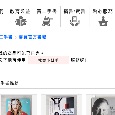
們
教育公益
買二手書
捐書/賣書
貼心服務
二手書
>
書寶官方書城
找的商品可能已售完。
忘了還可使用
服務喔!
找書小幫手
二手書推薦