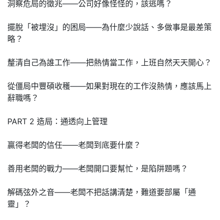
洞察危局的徵兆——公司好像怪怪的，該逃嗎？
擺脫「被埋沒」的困局——為什麼少說話、多做事是最差策
略？
釐清自己為誰工作——把熱情當工作，上班自然天天開心？
從僵局中豐碩收穫——如果對現在的工作沒熱情，應該馬上
辭職嗎？
PART 2 造局：通透向上管理
贏得老闆的信任——老闆到底要什麼？
善用老闆的戰力——老闆開口要幫忙，是陷阱題嗎？
解碼弦外之音——老闆不把話講清楚，難道要部屬「通
靈」？