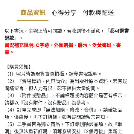
商品資訊
心得分享
付款與配送
以下書況，主觀上皆可閱讀，若收到後不滿意，『
都可退書
退款
』。
書況補充說明: C字跡、外圍磨損、髒污、泛黃書斑、書
章。
【購買須知】
（1）照片皆為現貨實際拍攝，請參書況說明。
（2）『賣場標題、內容簡介』為出版社原本資料，若有疑
問請留言，但人力有限，恕不提供大量詢問。
（3）『附件或贈品』，不論標題或內容簡介是否有標示，
請都以『沒有附件，沒有贈品』為參考。
（4）訂單完成即『無法加購、修改、合併』，請確認品
項、優惠後，再下訂結帳。如有疑問請留言告知。
（5）二手書皆為獨立商品，下訂即刪除該品項，故『取
消』後無法重新訂購，須等系統安排『2個月後』重新上