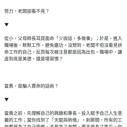
努力，老闆卻看不見？
▼
從小，父母師長耳提面命「少說話，多做事」；於是，進入
職場後，默默工作、避免邀功。沒想到，老闆不但沒看見拚
命工作的自己，反而每次被注意都是因為出包。職場中，謙
虛到底是美德、還是壞習慣？
當責，是騙人賣命的話術？
▼
當責之前，先理解自己的興趣和專長，投入賦予自己人生意
義的工作；當你找到了「天賦與熱情」，剎那間，所有的工
作都是為了自己而做，不是為了老闆，更不是為了客戶。你