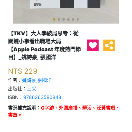
【TKV】大人學破局思考：從
關鍵小事看出職場大局
【Apple Podcast 年度熱門節
目】_姚詩豪, 張國洋
NT$
229
作者：
姚詩豪,張國洋
出版社：
三采
ISBN：
9786263580848
書況補充說明：
C字跡、外圍磨損、髒污、泛黃書斑、
書章。