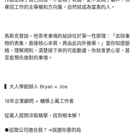
拿回工作的主導權和方向盤，自然就成為當責的人。
馬斯克曾說，他思考事情的祕訣在於第一性原理：「去除事
物的表象，直達核心本質，再由此向外推導。」當你知道脈
絡、理解規則、清楚接下來的可能動盪，你就會更心安，甚
至能預先做對的事情。
▍大人學創辦人 Bryan × Joe
18年企業顧問 + 輔導上萬工作者
從萬人提問淬取精華，找到根本解！
●這間公司適合我？→挑選你要的局