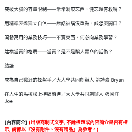
突破大腦的容量限制——常常漏東忘西，健忘還有救嗎？
用精準表達建立自信——說話被講沒重點，該怎麼開口？
開發萬用的業務技巧——不賣東西，何必向業務學習？
建構當責的格局——當責？是不是騙人賣命的話術？
結語
成為自己職涯的操盤手／大人學共同創辦人 姚詩豪 Bryan
在人生的馬拉松上持續前進／大人學共同創辦人 張國洋
Joe
[內容簡介]
(出版商制式文字, 不論標題或內容簡介是否有標
示, 請都以『沒有附件、沒有贈品』為參考。)