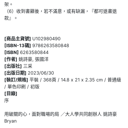
架。
（6）收到書籍後，若不滿意，或有缺漏，『都可退書退
款』。
[商品主貨號]
U102980490
[ISBN-13碼]
9786263580848
[ISBN]
6263580844
[作者]
姚詩豪, 張國洋
[出版社]
三采
[出版日期]
2023/06/30
[裝訂/規格]
平裝 / 368頁 / 14.8 x 21 x 2.35 cm / 普通級
/ 單色印刷 / 初版
[目錄]
序
用破關的心，面對職場的局 ／大人學共同創辦人 姚詩豪
Bryan