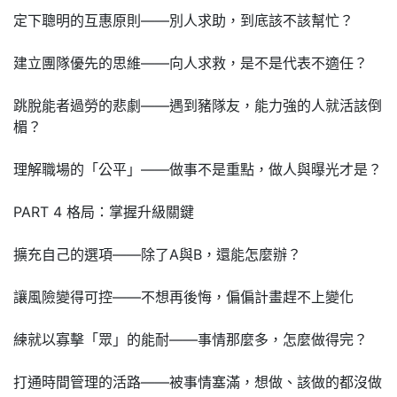
定下聰明的互惠原則——別人求助，到底該不該幫忙？
建立團隊優先的思維——向人求救，是不是代表不適任？
跳脫能者過勞的悲劇——遇到豬隊友，能力強的人就活該倒
楣？
理解職場的「公平」——做事不是重點，做人與曝光才是？
PART 4 格局：掌握升級關鍵
擴充自己的選項——除了A與B，還能怎麼辦？
讓風險變得可控——不想再後悔，偏偏計畫趕不上變化
練就以寡擊「眾」的能耐——事情那麼多，怎麼做得完？
打通時間管理的活路——被事情塞滿，想做、該做的都沒做