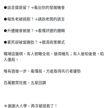
●該走還是留？→看出你的發展機會
●報告老被挑剔？→請說老闆的語言
●升遷機會被搶？→看懂評選的邏輯
●累死卻被當雞肋？→摸清商業模式
職場這盤棋，有人俯瞰全局，搶得機先；有人後知後覺，陷
入僵局。
唯有退後一步，看懂局，方能取得先行者優勢
百萬聽眾狂推，五星回饋
☆謝謝大人學，再次被拯救了！