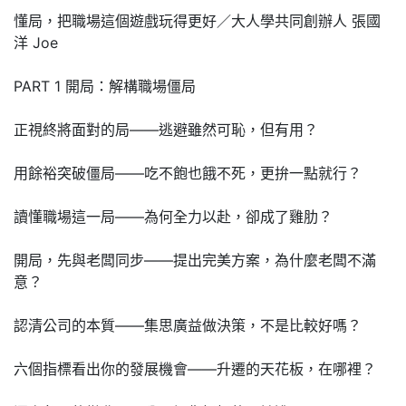
懂局，把職場這個遊戲玩得更好／大人學共同創辦人 張國
洋 Joe
PART 1 開局：解構職場僵局
正視終將面對的局——逃避雖然可恥，但有用？
用餘裕突破僵局——吃不飽也餓不死，更拚一點就行？
讀懂職場這一局——為何全力以赴，卻成了雞肋？
開局，先與老闆同步——提出完美方案，為什麼老闆不滿
意？
認清公司的本質——集思廣益做決策，不是比較好嗎？
六個指標看出你的發展機會——升遷的天花板，在哪裡？