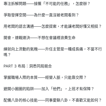
專注拆解問題——接獲「不可能的任務」，怎麼辦？
爭取發揮空間——為什麼一直沒被老闆看到？
用老闆的語言溝通——怎麼提案，才能讓老闆好懂又相挺？
開會，速戰速決——不想在會議裡浪費生命
練就向上流動的氣魄——升任主管是一種成長痛，不當不行
嗎？
PART 3 布局：洞悉同局競合
掌握職場人際的本質——經營人脈，只能靠交際？
避開小圈圈的陷阱——加入「他們」，上班才有保障？
配備八卦的核心技能——同事愛聊八卦，不喜歡又能如何？