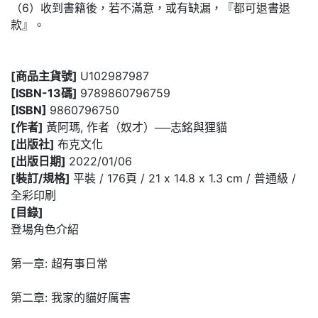
（6）收到書籍後，若不滿意，或有缺漏，『都可退書退
款』。
[商品主貨號]
U102987987
[ISBN-13碼]
9789860796759
[ISBN]
9860796750
[作者]
黃阿瑪, 作者（奴才）──志銘與狸貓
[出版社]
布克文化
[出版日期]
2022/01/06
[裝訂/規格]
平裝 / 176頁 / 21 x 14.8 x 1.3 cm / 普通級 /
全彩印刷
[目錄]
登場角色介紹
第一章: 超有事日常
第二章: 我家的貓好厲害