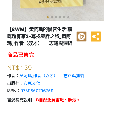
【SWM】黃阿瑪的後宮生活 貓
咪超有事2-尋找灰胖之旅_黃阿
找
瑪, 作者（奴才）──志銘與狸貓
商品已售完
NT$
139
作者：
黃阿瑪,作者（奴才）──志銘與狸貓
出版社：
布克文化
ISBN：
9789860796759
書況補充說明：
B自然泛黃書斑、髒污。