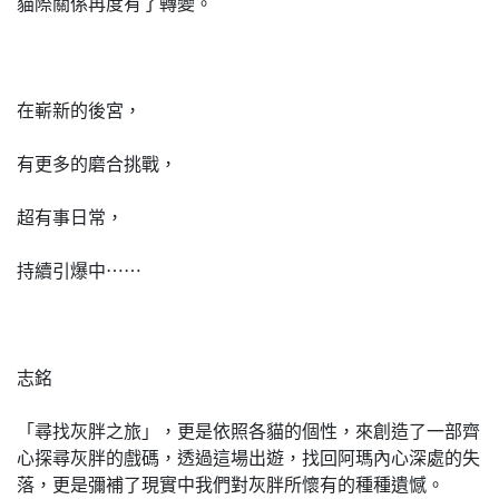
貓際關係再度有了轉變。
在嶄新的後宮，
有更多的磨合挑戰，
超有事日常，
持續引爆中⋯⋯
志銘
「尋找灰胖之旅」，更是依照各貓的個性，來創造了一部齊
心探尋灰胖的戲碼，透過這場出遊，找回阿瑪內心深處的失
落，更是彌補了現實中我們對灰胖所懷有的種種遺憾。