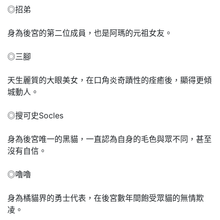
◎招弟
身為後宮的第二位成員，也是阿瑪的元祖女友。
◎三腳
天生麗質的大眼美女，在口角炎奇蹟性的痊癒後，顯得更傾
城動人。
◎搜可史Socles
身為後宮唯一的黑貓，一直認為自身的毛色與眾不同，甚至
沒有自信。
◎嚕嚕
身為橘貓界的勇士代表，在後宮數年間飽受眾貓的無情欺
凌。