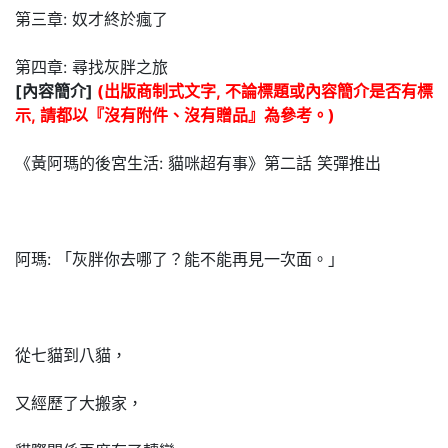
第三章: 奴才終於瘋了
第四章: 尋找灰胖之旅
[內容簡介]
(出版商制式文字, 不論標題或內容簡介是否有標
示, 請都以『沒有附件、沒有贈品』為參考。)
《黃阿瑪的後宮生活: 貓咪超有事》第二話 笑彈推出
阿瑪: 「灰胖你去哪了？能不能再見一次面。」
從七貓到八貓，
又經歷了大搬家，