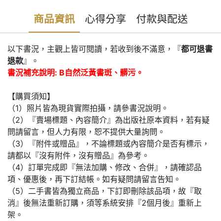
商品資訊
心得分享
付款與配送
以下書況，主觀上皆可閱讀，若收到後不滿意，『
都可退書
退款
』。
書況補充說明: B自然泛黃書斑、髒污。
【購買須知】
（1）照片皆為現貨實際拍攝，請參書況說明。
（2）『賣場標題、內容簡介』為出版社原本資料，若有疑
問請留言，但人力有限，恕不提供大量詢問。
（3）『附件或贈品』，不論標題或內容簡介是否有標示，
請都以『沒有附件，沒有贈品』為參考。
（4）訂單完成即『無法加購、修改、合併』，請確認品
項、優惠後，再下訂結帳。如有疑問請留言告知。
（5）二手書皆為獨立商品，下訂即刪除該品項，故『取
消』後無法重新訂購，須等系統安排『2個月後』重新上
架。