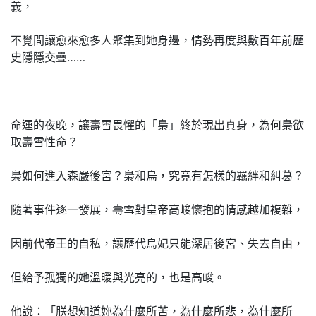
義，
不覺間讓愈來愈多人聚集到她身邊，情勢再度與數百年前歷
史隱隱交疊……
命運的夜晚，讓壽雪畏懼的「梟」終於現出真身，為何梟欲
取壽雪性命？
梟如何進入森嚴後宮？梟和烏，究竟有怎樣的羈絆和糾葛？
隨著事件逐一發展，壽雪對皇帝高峻懷抱的情感越加複雜，
因前代帝王的自私，讓歷代烏妃只能深居後宮、失去自由，
但給予孤獨的她溫暖與光亮的，也是高峻。
他說：「朕想知道妳為什麼所苦，為什麼所悲，為什麼所