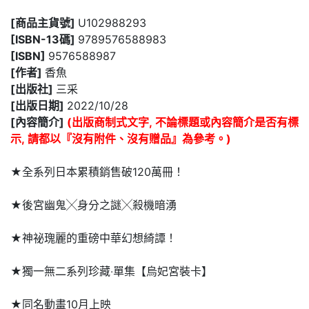
[商品主貨號]
U102988293
[ISBN-13碼]
9789576588983
[ISBN]
9576588987
[作者]
香魚
[出版社]
三采
[出版日期]
2022/10/28
[內容簡介]
(出版商制式文字, 不論標題或內容簡介是否有標
示, 請都以『沒有附件、沒有贈品』為參考。)
★全系列日本累積銷售破120萬冊！
★後宮幽鬼╳身分之謎╳殺機暗湧
★神祕瑰麗的重磅中華幻想綺譚！
★獨一無二系列珍藏‧單集【烏妃宮裝卡】
★同名動畫10月上映