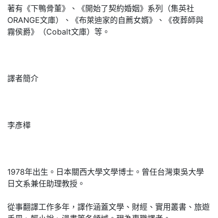
著有《下鴨骨董》、《開始了契約婚姻》系列（集英社
ORANGE文庫）、《布萊迪家的自薦女婿》、《夜葬師與
霧侯爵》（Cobalt文庫）等。
譯者簡介
李彥樺
1978年出生。日本關西大學文學博士。曾任台灣東吳大學
日文系兼任助理教授。
從事翻譯工作多年，譯作涵蓋文學、財經、實用叢書、旅遊