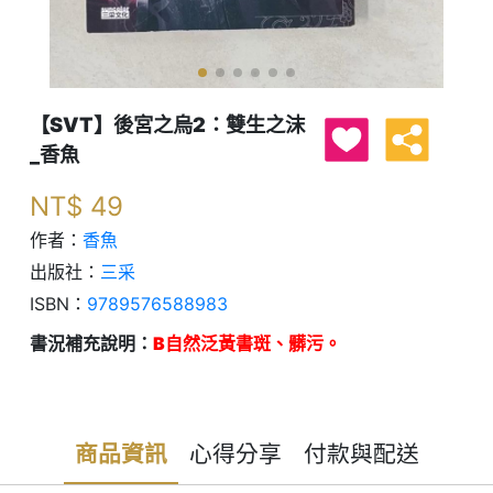
【SVT】後宮之烏2：雙生之沫
_香魚
NT$
49
作者：
香魚
出版社：
三采
ISBN：
9789576588983
書況補充說明：
B自然泛黃書斑、髒污。
商品資訊
心得分享
付款與配送