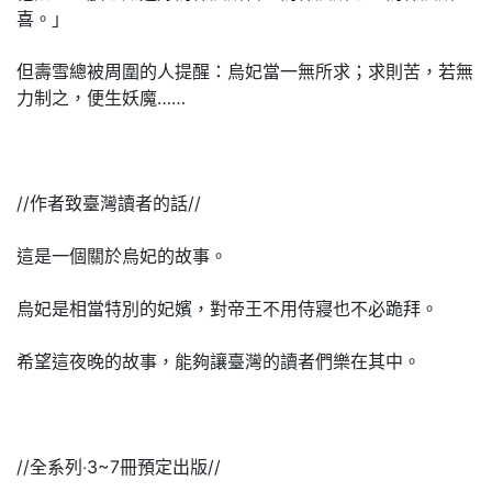
喜。」
但壽雪總被周圍的人提醒：烏妃當一無所求；求則苦，若無
力制之，便生妖魔……
//作者致臺灣讀者的話//
這是一個關於烏妃的故事。
烏妃是相當特別的妃嬪，對帝王不用侍寢也不必跪拜。
希望這夜晚的故事，能夠讓臺灣的讀者們樂在其中。
//全系列‧3~7冊預定出版//