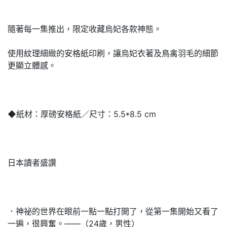
隨著每一集推出，限定收藏烏妃各款神態。
使用紋理細緻的安格紙印刷，讓烏妃衣著及鳥禽羽毛的細節
更顯立體感。
◆紙材：厚磅安格紙／尺寸：5.5*8.5 cm
日本讀者盛讚
．神祕的世界在眼前一點一點打開了，從第一集開始又看了
一遍，很興奮。——（24歲，男性）