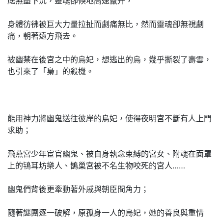
底無盡下沉，靈魂卻倏地高速竄升，
身體彷彿被巨大力量拉扯而劇痛無比，然而靈魂卻無視劇
痛，朝著遠方飛去。
被幽禁在後宮之中的烏妃，想逃出的烏，幾乎撕裂了壽雪，
也引來了「梟」的殺機。
能用神力將幽鬼送往彼岸的烏妃，使得夜明宮不斷有人上門
求助；
飛燕宮少年宦官幽鬼、被自身執念束縛的宮女、附魂在面罩
上的鴇耳坊樂人、鵲巢宮被不名生物咬死的宮人……
幽鬼們背後更牽動著外戚與朝臣間角力；
隨著謎團逐一破解，原孤身一人的烏妃，她的善良與重情