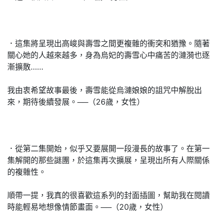
．這集將呈現出高峻與壽雪之間更複雜的衝突和猶豫。隨著
關心她的人越來越多，身為烏妃的壽雪心中痛苦的漣漪也逐
漸擴散……
我由衷希望故事最後，壽雪能從烏漣娘娘的詛咒中解脫出
來，期待後續發展。──（26歲，女性）
．從第二集開始，似乎又要展開一段漫長的故事了。在第一
集解開的那些謎團，於這集再次擴展，呈現出所有人際關係
的複雜性。
順帶一提，我真的很喜歡這系列的封面插圖，幫助我在閱讀
時能輕易地想像情節畫面。──（20歲，女性）