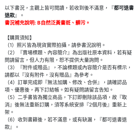
以下書況，主觀上皆可閱讀，若收到後不滿意，『
都可退書
退款
』。
書況補充說明: B自然泛黃書斑、髒污。
【購買須知】
（1）照片皆為現貨實際拍攝，請參書況說明。
（2）『賣場標題、內容簡介』為出版社原本資料，若有疑
問請留言，但人力有限，恕不提供大量詢問。
（3）『附件或贈品』，不論標題或內容簡介是否有標示，
請都以『沒有附件，沒有贈品』為參考。
（4）訂單完成即『無法加購、修改、合併』，請確認品
項、優惠後，再下訂結帳。如有疑問請留言告知。
（5）二手書皆為獨立商品，下訂即刪除該品項，故『取
消』後無法重新訂購，須等系統安排『2個月後』重新上
架。
（6）收到書籍後，若不滿意，或有缺漏，『都可退書退
款』。