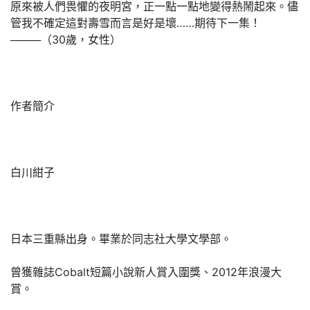
原來被人們畏懼的夜明宮，正一點一點地變得熱鬧起來。儘
管我不確定這對壽雪而言是好是壞……期待下一集！
────（30歲，女性）
作者簡介
白川紺子
日本三重縣出身。畢業於同志社大學文學部。
曾獲雜誌Cobalt短篇小說新人賞入圍獎、2012年浪漫大
賞。