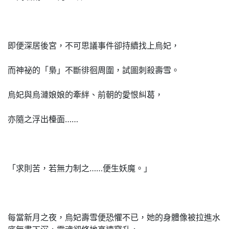
即便深居後宮，不可思議事件卻持續找上烏妃，
而神祕的「梟」不斷徘徊周圍，試圖刺殺壽雪。
烏妃與烏漣娘娘的牽絆、前朝的愛恨糾葛，
亦隨之浮出檯面……
「求則苦，若無力制之……便生妖魔。」
每當新月之夜，烏妃壽雪便恐懼不已，她的身體像被拉進水