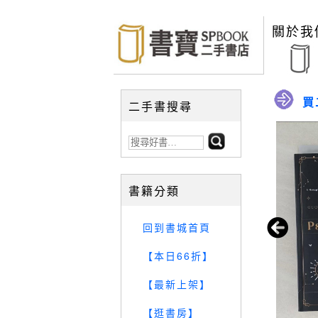
關於我
買
二手書搜尋
書籍分類
回到書城首頁
【本日66折】
【最新上架】
【逛書房】