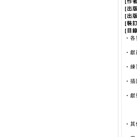
[作
[出
[出
[裝
[目錄
‧各
‧獻
‧練
‧插
‧獻
‧其