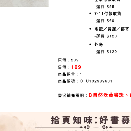
-運費 $55
7-11付款取貨
-運費 $60
宅配／貨運／郵寄
-運費 $120
外島
-運費 $120
原價：
289
189
售價：
商品數量：
1
商品編號：
O_U102989631
B自然泛黃書斑、
書況補充說明：