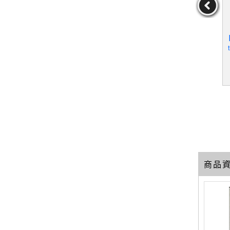
oks 1914
【S4G】Unrelenting Pray
【TL6】Basic Christianity
【
6
er_Bob Sorge
_Stott, John R. W.
作者：BobSorge
作者：Stott,JohnR.W.
69
19
19
元
售價：
349
元
售價：
279
元
商品