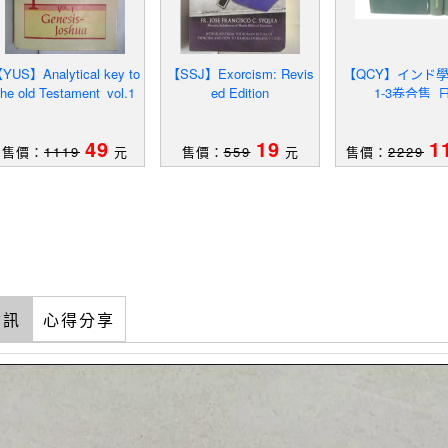
YUS】Analytical key to
【SSJ】Exorcism: Revis
【QCY】インド
the old Testament_vol.1
ed Edition
_1-3卷合售_
49
19
1
售價：
1119
元
售價：
559
元
售價：
2229
資訊
心得分享