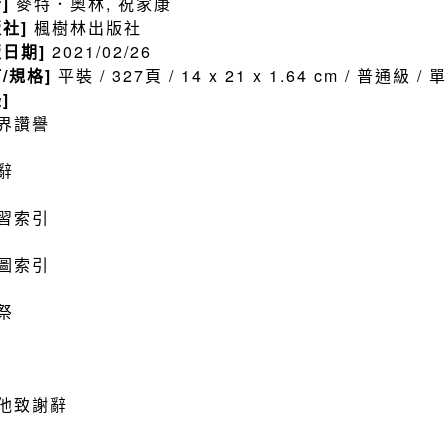
者]
麥特．奧林, 祝家康
版社]
楓樹林出版社
版日期]
2021/02/26
訂/規格]
平裝 / 327頁 / 14 x 21 x 1.64 cm / 普通級 
]
界讚譽
辭
習索引
圖索引
祭
他致謝辭