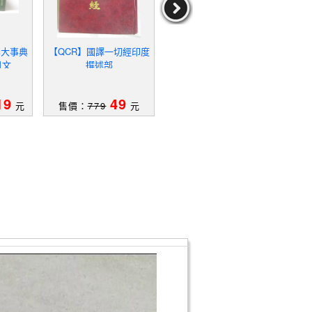
學大事典
【QCR】國譯一切經印度
【QC1】The Bodhisattva
【Q
日文
撰述部
pitaka: Its Doctrines, Pra
究_
ctices and Their Positi
19
49
69
元
售價：
779
元
售價：
1119
元
售