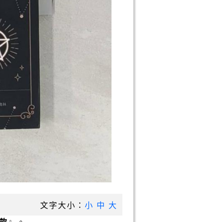
文字大小：
小
中
大
款
』。