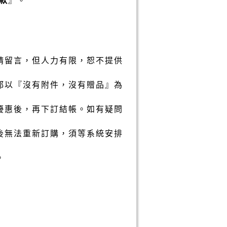
請留言，但人力有限，恕不提供
都以『沒有附件，沒有贈品』為
優惠後，再下訂結帳。如有疑問
後無法重新訂購，須等系統安排
。