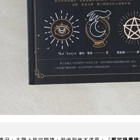
書況，主觀上皆可閱讀，若收到後不滿意，『
都可退書退