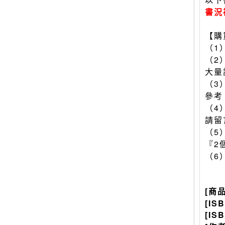
書況
【購
（1
（2
大量
（3
參考
（4
請留
（5
『2
（6
[商
[IS
[IS