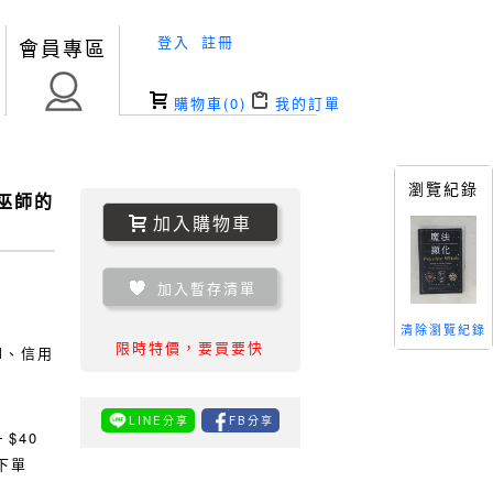
登入
註冊
會員專區
購物車(
0
)
我的訂單
瀏覽紀錄
巫師的
加入購物車
加入暫存清單
清除瀏覽紀錄
限時特價，要買要快
TM、信用
LINE分享
FB分享
0
$40
下單