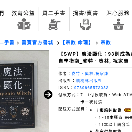
們
教育公益
買二手書
捐書/賣書
貼心服務
二手書
>
書寶官方書城
>
【宗教 命理】
>
宗教
【SWP】魔法顯化：93則成為
自學指南_麥特．奧林, 祝家康
作者：
麥特．奧林,祝家康
出版社：
楓樹林出版社
ISBN：
9789865572082
付款方式：
7-11付款取貨、Web A
卡一次付清
配送方式運費：
ｉ郵箱純取貨
- 1~10本運費
$6
- 11本以上請分筆
全家付款取貨