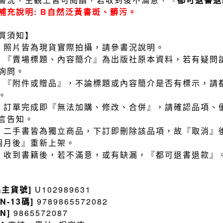
補充說明: B自然泛黃書斑、髒污。
買須知】
）照片皆為現貨實際拍攝，請參書況說明。
）『賣場標題、內容簡介』為出版社原本資料，若有疑問
詢問。
）『附件或贈品』，不論標題或內容簡介是否有標示，請
。
）訂單完成即『無法加購、修改、合併』，請確認品項、
言告知。
）二手書皆為獨立商品，下訂即刪除該品項，故『取消』
個月後』重新上架。
）收到書籍後，若不滿意，或有缺漏，『都可退書退款』
品主貨號]
U102989631
BN-13碼]
9789865572082
BN]
9865572087