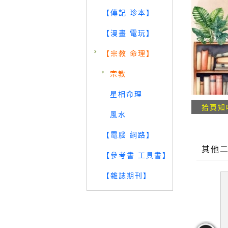
【傳記 珍本】
【漫畫 電玩】
【宗教 命理】
宗教
星相命理
拾頁知
風水
【電腦 網路】
其他
【參考書 工具書】
【雜誌期刊】