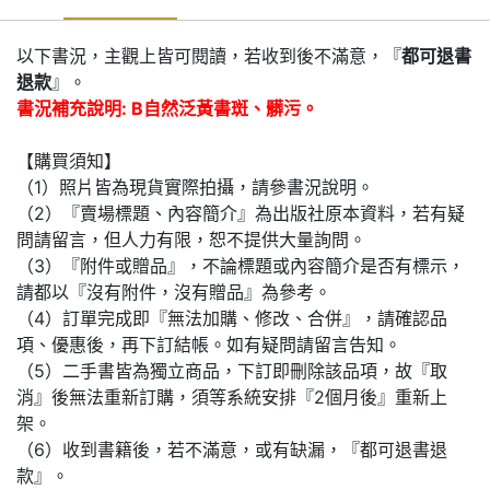
以下書況，主觀上皆可閱讀，若收到後不滿意，『
都可退書
退款
』。
書況補充說明: B自然泛黃書斑、髒污。
【購買須知】
（1）照片皆為現貨實際拍攝，請參書況說明。
（2）『賣場標題、內容簡介』為出版社原本資料，若有疑
問請留言，但人力有限，恕不提供大量詢問。
（3）『附件或贈品』，不論標題或內容簡介是否有標示，
請都以『沒有附件，沒有贈品』為參考。
（4）訂單完成即『無法加購、修改、合併』，請確認品
項、優惠後，再下訂結帳。如有疑問請留言告知。
（5）二手書皆為獨立商品，下訂即刪除該品項，故『取
消』後無法重新訂購，須等系統安排『2個月後』重新上
架。
（6）收到書籍後，若不滿意，或有缺漏，『都可退書退
款』。