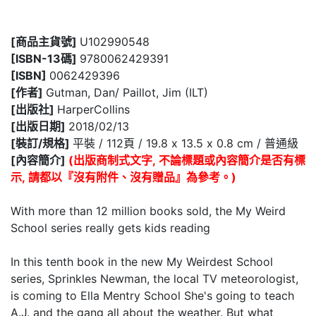
[商品主貨號]
U102990548
[ISBN-13碼]
9780062429391
[ISBN]
0062429396
[作者]
Gutman, Dan/ Paillot, Jim (ILT)
[出版社]
HarperCollins
[出版日期]
2018/02/13
[裝訂/規格]
平裝 / 112頁 / 19.8 x 13.5 x 0.8 cm / 普通級
[內容簡介]
(出版商制式文字, 不論標題或內容簡介是否有標
示, 請都以『沒有附件、沒有贈品』為參考。)
With more than 12 million books sold, the My Weird
School series really gets kids reading
In this tenth book in the new My Weirdest School
series, Sprinkles Newman, the local TV meteorologist,
is coming to Ella Mentry School She's going to teach
A.J. and the gang all about the weather. But what