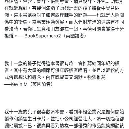
靠建議，包含：會計、供需考量、網頁設計、外包……我現
在就能想到，有幾個滿腦子賺錢計畫的孩子將從中受益匪
淺。這本書還探討了如何處理棘手的問題——也就是人際關
係中的衝突。當事業蓬勃發展，而人們對前進的道路有不同
看法時，若你把生意和朋友混在一起，事情可能會變得十分
複雜。──BookSuperhero2（英國讀者）
我十一歲的孫子覺得這本書很有趣，會推薦給同年紀的讀
者。其中有大量的細節可供年輕讀者咀嚼，並且以輕鬆的方
式傳遞想法和概念，內容既豐富又幽默。強烈推薦！
──Kevin M（英國讀者）
我十一歲的兒子很喜歡這本書。看到年輕企業家是如何開始
製作和銷售生日卡片，並把小公司經營壯大，這一切過程都
讓他震撼不已，很高興看到這樣一部優秀的作品能夠觸動孩