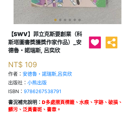
【SWV】菲立克斯要創業（科
斯塔圖書獎獲獎作家作品）_安
德魯・諾瑞斯, 呂奕欣
NT$
109
作者：
安德魯・諾瑞斯,呂奕欣
出版社：
小熊出版
ISBN：
9786267538791
書況補充說明：
D多處摺頁標籤、水痕、字跡、破損、
髒污、泛黃書斑、書章。