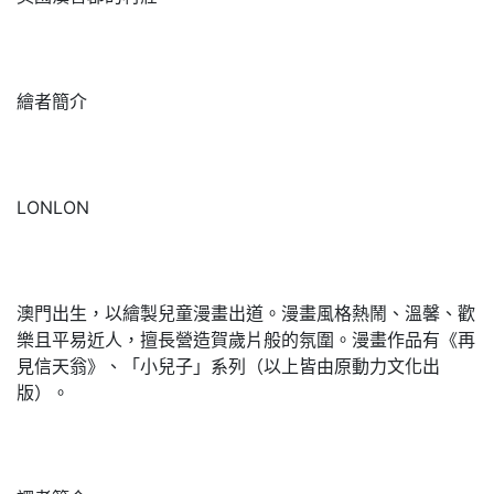
繪者簡介
LONLON
澳門出生，以繪製兒童漫畫出道。漫畫風格熱鬧、溫馨、歡
樂且平易近人，擅長營造賀歲片般的氛圍。漫畫作品有《再
見信天翁》、「小兒子」系列（以上皆由原動力文化出
版）。