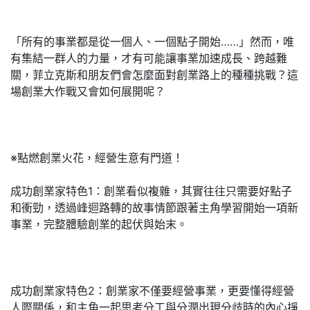
「所有的事業都是從一個人、一個點子開始……」然而，唯
有集結一群人的力量，才有可能讓事業加速成長、跨越難
關，菲立克斯和朋友們會怎麼面對創業路上的種種挑戰？這
場創業大作戰又會如何展開呢？
※點燃創業火花，經營生意有門道！
成功創業家特色1：創業看似複雜，其實往往只需要好點子
和衝勁，透過峰迴路轉的故事情節跟著主角學習開始一項新
事業，完整體驗創業的起伏與始末。
成功創業家特色2：創業家不僅要經營事業，更要懂得經營
人際關係，和主角一起思考分工與分潤出現分歧時的內心掙