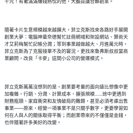
千元！有著滿滿賺錢熱忱的他，大膽提議合夥創業。
隨著卡片生意規模越來越擴大，菲立克斯找來各路好手展開
創業大夢：電腦神童奈德幫忙註冊網域和架設網站、算術天
才艾莉梅幫忙記帳分潤；等到事業越做越大、月進萬元時，
菲立克斯為了克服接單不及的窘況，更找來魯弗斯叔叔當商
業顧問，改良「卡麥」這間小公司的營運模式。
菲立克斯萬萬沒想到的是，創業要考量的面向遠比想像中更
加複雜，行銷、分潤、計算成本、擴張規模……途中更遇到
財務瓶頸、家庭衝突和友情破局的難題，甚至必須考慮出售
事業——原來，經營一項事業不是只關乎數字，更要學習如
何在人與人的關係取得平衡；而創業帶來的不僅僅是金錢，
也伴隨著許多美好的改變。