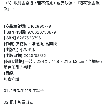
（6）收到書籍後，若不滿意，或有缺漏，『都可退書退
款』。
[商品主貨號]
U102990779
[ISBN-13碼]
9786267538791
[ISBN]
6267538796
[作者]
安德魯・諾瑞斯, 呂奕欣
[出版社]
小熊出版
[出版日期]
2025/02/25
[裝訂/規格]
平裝 / 224頁 / 14.8 x 21 x 1.3 cm / 普通級 /
單色印刷 / 初版
[目錄]
角色介紹
01 意外誕生的創業點子
02 把卡片賣出去