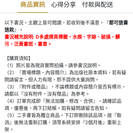
商品資訊
心得分享
付款與配送
以下書況，主觀上皆可閱讀，若收到後不滿意，『
都可退書
退款
』。
書況補充說明: D多處摺頁標籤、水痕、字跡、破損、髒
污、泛黃書斑、書章。
【購買須知】
（1）照片皆為現貨實際拍攝，請參書況說明。
（2）『賣場標題、內容簡介』為出版社原本資料，若有疑
問請留言，但人力有限，恕不提供大量詢問。
（3）『附件或贈品』，不論標題或內容簡介是否有標示，
請都以『沒有附件，沒有贈品』為參考。
（4）訂單完成即『無法加購、修改、合併』，請確認品
項、優惠後，再下訂結帳。如有疑問請留言告知。
（5）二手書皆為獨立商品，下訂即刪除該品項，故『取
消』後無法重新訂購，須等系統安排『2個月後』重新上
架。