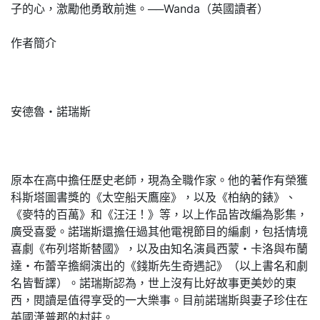
子的心，激勵他勇敢前進。──Wanda（英國讀者）
作者簡介
安德魯・諾瑞斯
原本在高中擔任歷史老師，現為全職作家。他的著作有榮獲
科斯塔圖書獎的《太空船天鷹座》，以及《柏納的錶》、
《麥特的百萬》和《汪汪！》等，以上作品皆改編為影集，
廣受喜愛。諾瑞斯還擔任過其他電視節目的編劇，包括情境
喜劇《布列塔斯替國》，以及由知名演員西蒙・卡洛與布蘭
達・布蕾辛擔綱演出的《錢斯先生奇遇記》（以上書名和劇
名皆暫譯）。諾瑞斯認為，世上沒有比好故事更美妙的東
西，閱讀是值得享受的一大樂事。目前諾瑞斯與妻子珍住在
英國漢普郡的村莊。