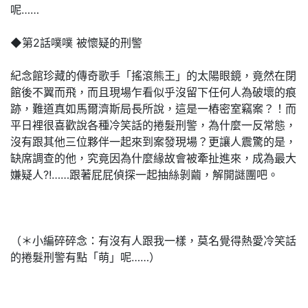
呢……
◆第2話噗噗 被懷疑的刑警
紀念館珍藏的傳奇歌手「搖滾熊王」的太陽眼鏡，竟然在閉
館後不翼而飛，而且現場乍看似乎沒留下任何人為破壞的痕
跡，難道真如馬爾濟斯局長所說，這是一樁密室竊案？！而
平日裡很喜歡說各種冷笑話的捲髮刑警，為什麼一反常態，
沒有跟其他三位夥伴一起來到案發現場？更讓人震驚的是，
缺席調查的他，究竟因為什麼緣故會被牽扯進來，成為最大
嫌疑人?!……跟著屁屁偵探一起抽絲剝繭，解開謎團吧。
（＊小編碎碎念：有沒有人跟我一樣，莫名覺得熱愛冷笑話
的捲髮刑警有點「萌」呢……）