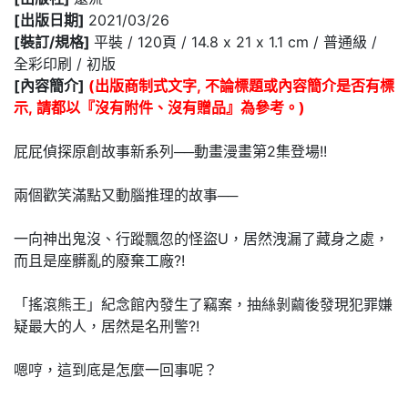
[出版日期]
2021/03/26
[裝訂/規格]
平裝 / 120頁 / 14.8 x 21 x 1.1 cm / 普通級 /
全彩印刷 / 初版
[內容簡介]
(出版商制式文字, 不論標題或內容簡介是否有標
示, 請都以『沒有附件、沒有贈品』為參考。)
屁屁偵探原創故事新系列──動畫漫畫第2集登場!!
兩個歡笑滿點又動腦推理的故事──
一向神出鬼沒、行蹤飄忽的怪盜U，居然洩漏了藏身之處，
而且是座髒亂的廢棄工廠?!
「搖滾熊王」紀念館內發生了竊案，抽絲剝繭後發現犯罪嫌
疑最大的人，居然是名刑警?!
嗯哼，這到底是怎麼一回事呢？