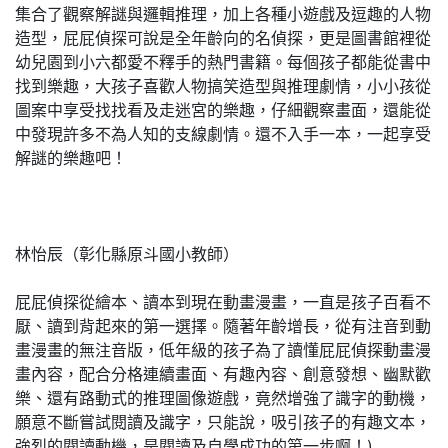
集合了觀察解謎與邏輯推理，加上各種小遊戲及逗趣的人物
造型，屁屁偵探可說是全年齡向的名偵探，更是圖書館裡從
幼兒園到小六都愛不釋手的熱門書籍。每個孩子都能從書中
找到樂趣，大孩子喜歡人物搞笑造型與推理劇情，小小孩從
圖案中享受找找看及走迷宮的樂趣，仔細觀察畫面，還能從
中發現許多不為人知的支線劇情。還不入手一本，一起享受
解謎的樂趣吧！
林怡辰（彰化縣原斗國小教師）
屁屁偵探從繪本、讀本到現在動畫漫畫，一直是孩子百看不
厭、讀到背起來的第一選擇。隨著年齡增長，從有注音到動
畫漫畫的無注音版，低年級的孩子為了讀懂屁屁偵探動畫漫
畫內容，配合分格連續畫面、有趣內容、創意發想、幽默歡
樂、還有路動式的推理圖像遊戲，竟然增強了識字的動機，
願意不斷嘗試閱讀及識字，只能說，吸引孩子的有趣文本，
強烈的閱讀動機，是閱讀及自學成功的第一步啊！)