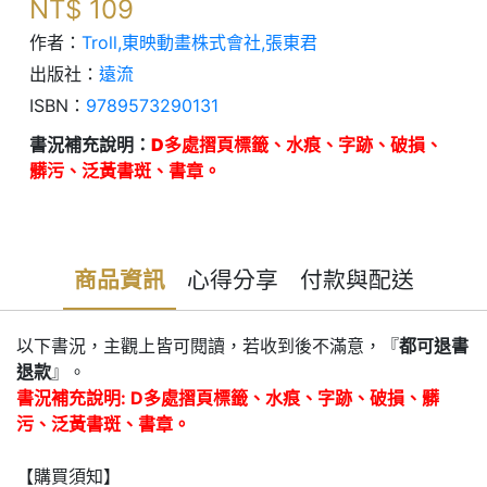
NT$
109
作者：
Troll,東映動畫株式會社,張東君
出版社：
遠流
ISBN：
9789573290131
書況補充說明：
D多處摺頁標籤、水痕、字跡、破損、
髒污、泛黃書斑、書章。
商品資訊
心得分享
付款與配送
以下書況，主觀上皆可閱讀，若收到後不滿意，『
都可退書
退款
』。
書況補充說明: D多處摺頁標籤、水痕、字跡、破損、髒
污、泛黃書斑、書章。
【購買須知】