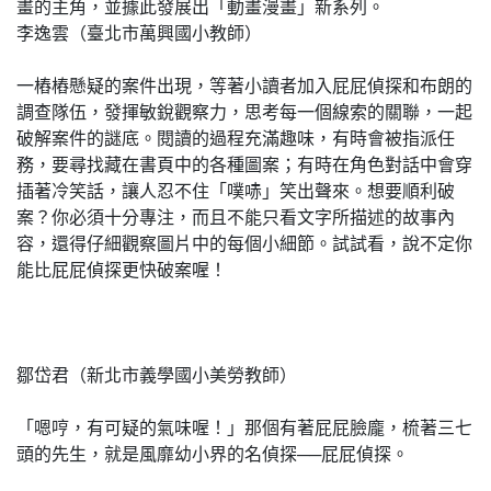
畫的主角，並據此發展出「動畫漫畫」新系列。
李逸雲（臺北市萬興國小教師）
一樁樁懸疑的案件出現，等著小讀者加入屁屁偵探和布朗的
調查隊伍，發揮敏銳觀察力，思考每一個線索的關聯，一起
破解案件的謎底。閱讀的過程充滿趣味，有時會被指派任
務，要尋找藏在書頁中的各種圖案；有時在角色對話中會穿
插著冷笑話，讓人忍不住「噗哧」笑出聲來。想要順利破
案？你必須十分專注，而且不能只看文字所描述的故事內
容，還得仔細觀察圖片中的每個小細節。試試看，說不定你
能比屁屁偵探更快破案喔！
鄒岱君（新北市義學國小美勞教師）
「嗯哼，有可疑的氣味喔！」那個有著屁屁臉龐，梳著三七
頭的先生，就是風靡幼小界的名偵探──屁屁偵探。