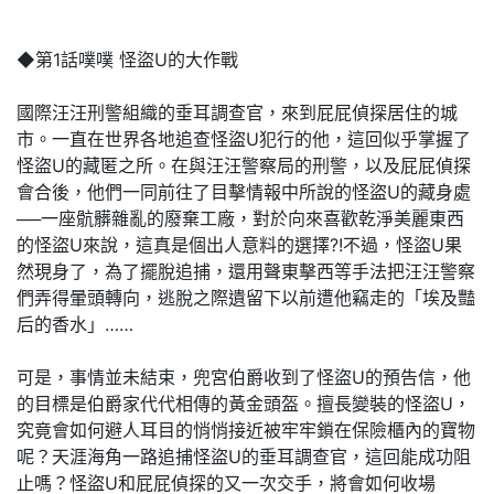
◆第1話噗噗 怪盜U的大作戰
國際汪汪刑警組織的垂耳調查官，來到屁屁偵探居住的城
市。一直在世界各地追查怪盜U犯行的他，這回似乎掌握了
怪盜U的藏匿之所。在與汪汪警察局的刑警，以及屁屁偵探
會合後，他們一同前往了目擊情報中所說的怪盜U的藏身處
──一座骯髒雜亂的廢棄工廠，對於向來喜歡乾淨美麗東西
的怪盜U來說，這真是個出人意料的選擇?!不過，怪盜U果
然現身了，為了擺脫追捕，還用聲東擊西等手法把汪汪警察
們弄得暈頭轉向，逃脫之際遺留下以前遭他竊走的「埃及豔
后的香水」……
可是，事情並未結束，兜宮伯爵收到了怪盜U的預告信，他
的目標是伯爵家代代相傳的黃金頭盔。擅長變裝的怪盜U，
究竟會如何避人耳目的悄悄接近被牢牢鎖在保險櫃內的寶物
呢？天涯海角一路追捕怪盜U的垂耳調查官，這回能成功阻
止嗎？怪盜U和屁屁偵探的又一次交手，將會如何收場