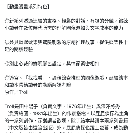
【動畫漫畫系列特色】
◎新系列透過連續的畫格、輕鬆的對話、有趣的分鏡，鍛鍊
小讀者在數位時代所需的理解圖像邏輯與文字敘事的能力
◎兼具幽默歡樂與驚險刺激的原創推理故事，提供娛樂性十
足的閱讀經驗
◎別出心裁的鮮明腳色設定，與情節緊密相扣
◎迷宮、「找找看」、憑藉線索推理的圖像遊戲，延續繪本
和讀本帶給讀者的動腦解謎考驗
原作／Troll
Troll是田中陽子（負責文字，1976年出生）與深澤將秀
（負責繪圖，1981年出生）的作家搭檔。以屁屁偵探為主角
的一系列創作，深獲讀者歡迎，除了繪本與讀本兩系列書籍
（中文版皆由遠流出版）外，屁屁偵探也躍上螢幕，成為動