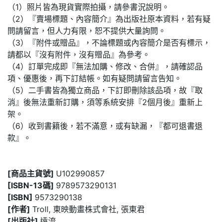
（1）照片皆為現貨實際拍攝，請參書況說明。
（2）『賣場標題、內容簡介』為出版社原本資料，若有疑
問請留言，但人力有限，恕不提供大量詢問。
（3）『附件或贈品』，不論標題或內容簡介是否有標示，
請都以『沒有附件，沒有贈品』為參考。
（4）訂單完成即『無法加購、修改、合併』，請確認品
項、優惠後，再下訂結帳。如有疑問請留言告知。
（5）二手書皆為獨立商品，下訂即刪除該品項，故『取
消』後無法重新訂購，須等系統安排『2個月後』重新上
架。
（6）收到書籍後，若不滿意，或有缺漏，『都可退書退
款』。
[商品主貨號]
U102990857
[ISBN-13碼]
9789573290131
[ISBN]
9573290138
[作者]
Troll, 東映動畫株式會社, 張東君
[出版社]
遠流