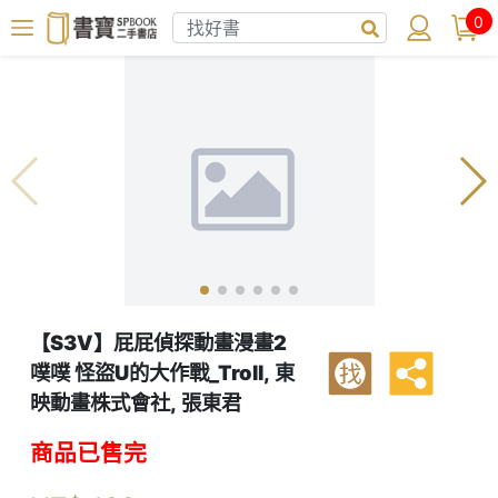
0
【S3V】屁屁偵探動畫漫畫2
噗噗 怪盜U的大作戰_Troll, 東
找
映動畫株式會社, 張東君
商品已售完