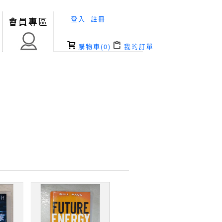
登入
註冊
會員專區
購物車(
0
)
我的訂單