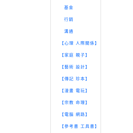
基金
行銷
溝通
【心理 人際關係】
【家庭 親子】
【藝術 設計】
【傳記 珍本】
【漫畫 電玩】
【宗教 命理】
【電腦 網路】
【參考書 工具書】