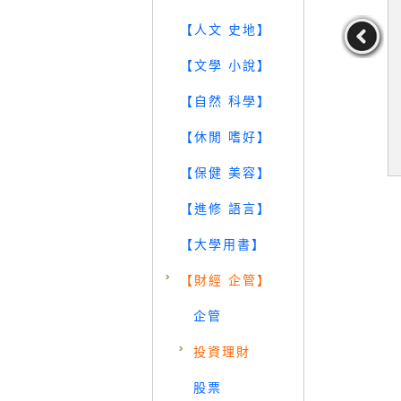
【人文 史地】
【文學 小說】
開燈習慣，
【SCE】Salomon Smith
【Q7Q】月入23K無痛買
【自然 科學】
診斷NG使用
Barney Guide to Mortgag
房投資術：Dr. Selena教
省下一半水
e-Backed and Asset-Bac
你鍊出人生第一桶金，投
黃建誠
作者：Hayre,Lakhbir(E
作者：楊倩琳(Dr.Selen
【休閒 嗜好】
】（二版）_
ked S
資買好宅！_楊倩琳(Dr.Sel
DT)
a)
29
29
29
誠
ena)
元
售價：
2549
元
售價：
169
元
【保健 美容】
【進修 語言】
【大學用書】
【財經 企管】
企管
投資理財
股票