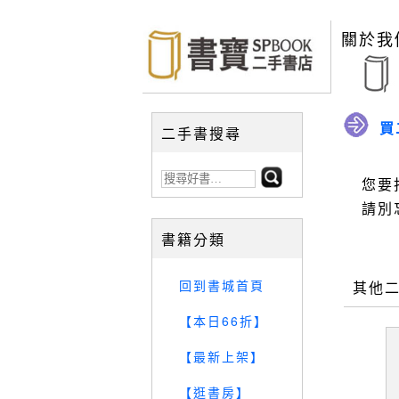
關於我
買
二手書搜尋
您要
請別
書籍分類
回到書城首頁
其他
【本日66折】
【最新上架】
【逛書房】