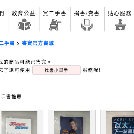
們
教育公益
買二手書
捐書/賣書
貼心服務
二手書
>
書寶官方書城
找的商品可能已售完。
忘了還可使用
服務喔!
找書小幫手
二手書推薦