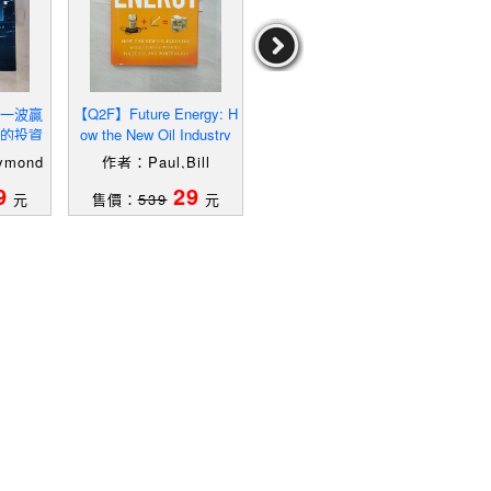
下一波贏
【Q2F】Future Energy: H
【QL1】작지만 강한 기업
【
的投資
ow the New Oil Industry
에 투자하라_韓文_랄프웬
ond W
Will Change People, Poli
저
mond
作者：Paul,Bill
作者：랄프웬저
9
29
19
元
售價：
539
元
售價：
199
元
售