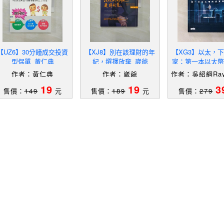
【UZ6】30分鐘成交投資
【XJ8】別在該理財的年
【XG3】以太，
型保單_黃仁典
紀，選擇放棄_崴爺
家：第一本以太幣
專書_吳紹綱 Raym
作者：黃仁典
作者：崴爺
作者：吳紹綱Ray
u
Wu
19
19
3
售價：
149
元
售價：
189
元
售價：
279