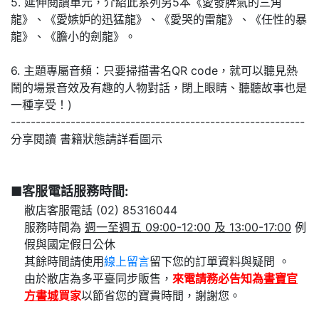
5. 延伸閱讀單元，介紹此系列另5本《愛發脾氣的三角
龍》、《愛嫉妒的迅猛龍》、《愛哭的雷龍》、《任性的暴
龍》、《膽小的劍龍》。
6. 主題專屬音頻：只要掃描書名QR code，就可以聽見熱
鬧的場景音效及有趣的人物對話，閉上眼睛、聽聽故事也是
一種享受！)
-----------------------------------------------------------
分享閱讀 書籍狀態請詳看圖示
■客服電話服務時間:
敝店客服電話 (02) 85316044
服務時間為
週一至週五 09:00-12:00 及 13:00-17:00
例
假與國定假日公休
其餘時間請使用
線上留言
留下您的訂單資料與疑問 。
由於敝店為多平臺同步販售，
來電請務必告知為
書寶官
方書城
買家
以節省您的寶貴時間，謝謝您。