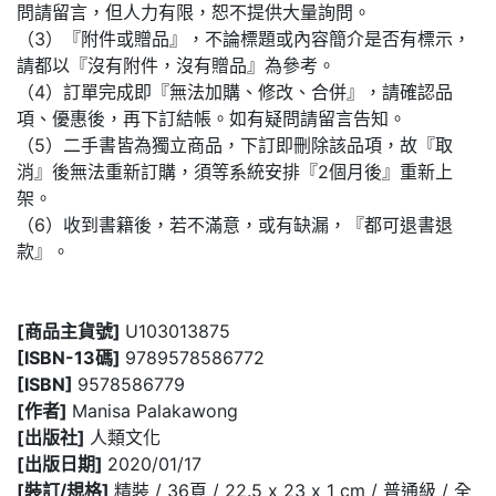
問請留言，但人力有限，恕不提供大量詢問。
（3）『附件或贈品』，不論標題或內容簡介是否有標示，
請都以『沒有附件，沒有贈品』為參考。
（4）訂單完成即『無法加購、修改、合併』，請確認品
項、優惠後，再下訂結帳。如有疑問請留言告知。
（5）二手書皆為獨立商品，下訂即刪除該品項，故『取
消』後無法重新訂購，須等系統安排『2個月後』重新上
架。
（6）收到書籍後，若不滿意，或有缺漏，『都可退書退
款』。
[商品主貨號]
U103013875
[ISBN-13碼]
9789578586772
[ISBN]
9578586779
[作者]
Manisa Palakawong
[出版社]
人類文化
[出版日期]
2020/01/17
[裝訂/規格]
精裝 / 36頁 / 22.5 x 23 x 1 cm / 普通級 / 全