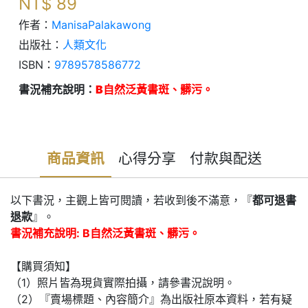
NT$
89
作者：
ManisaPalakawong
出版社：
人類文化
ISBN：
9789578586772
書況補充說明：
B自然泛黃書斑、髒污。
商品資訊
心得分享
付款與配送
以下書況，主觀上皆可閱讀，若收到後不滿意，『
都可退書
退款
』。
書況補充說明: B自然泛黃書斑、髒污。
【購買須知】
（1）照片皆為現貨實際拍攝，請參書況說明。
（2）『賣場標題、內容簡介』為出版社原本資料，若有疑