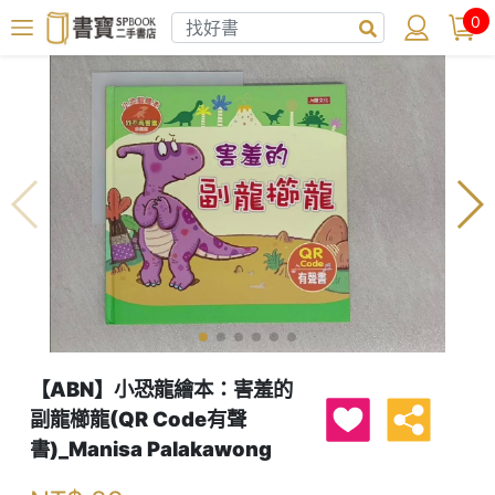
0
【ABN】小恐龍繪本：害羞的
副龍櫛龍(QR Code有聲
書)_Manisa Palakawong