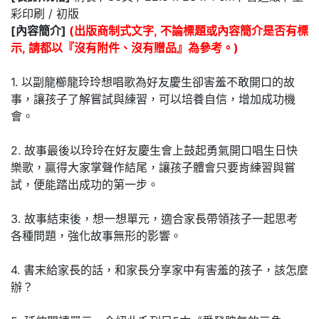
彩印刷 / 初版
[內容簡介]
(出版商制式文字, 不論標題或內容簡介是否有標
示, 請都以『沒有附件、沒有贈品』為參考。)
1. 以副龍櫛龍玲玲想唱歌為好友慶生卻害羞不敢開口的故
事，讓孩子了解嘗試與練習，可以培養自信，增加成功機
會。
2. 故事最後以玲玲在好友慶生會上鼓起勇氣開口唱生日快
樂歌，贏得大家掌聲作結尾，讓孩子體會只要肯練習與嘗
試，便能踏出成功的第一步。
3. 故事結束後，想一想單元，適合家長帶領孩子一起思考
各種問題，強化故事無形的影響。
4. 書末給家長的話，和家長分享家中有害羞的孩子，該怎麼
辦？