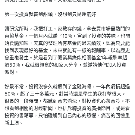
第一次投資就嘗到甜頭，沒想到只是運氣好
讀研究所時，我把打工、家教存的錢，拿去買市場最熱門的
東協基金，一個月內就賺了10％，嘗到了投資的美味，也開
始食髓知味，天真的整理所有基金的過去績效，認為只要能
找到表現最好的基金，未來就能有一樣的報酬率，以為歷史
會重複發生。於是看到了礦業與綠能相關基金1年報酬率超
過50％，我就很興奮的和家人分享，並邀請他們加入投資
派對。
好景不常，投資沒多久就遇到了金融海嘯，一年內虧損超過
50％，虧了三十多萬元，對當時還是學生的我打擊很大，
很長的一段時間，都感到意志消沈，對投資也心灰意冷。不
想看到相關的財經新聞，也排斥聽投資的廣播節目，或是看
投資的書籍等，只怕碰觸到自己內心的恐懼，痛苦的回憶重
新上演。