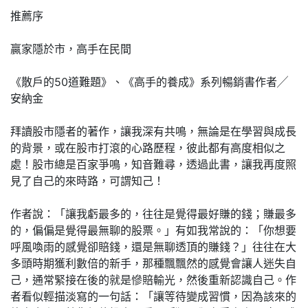
推薦序
贏家隱於市，高手在民間
《散戶的50道難題》、《高手的養成》系列暢銷書作者╱
安納金
拜讀股市隱者的著作，讓我深有共鳴，無論是在學習與成長
的背景，或在股市打滾的心路歷程，彼此都有高度相似之
處！股市總是百家爭鳴，知音難尋，透過此書，讓我再度照
見了自己的來時路，可謂知己！
作者說：「讓我虧最多的，往往是覺得最好賺的錢；賺最多
的，偏偏是覺得最無聊的股票。」有如我常說的：「你想要
呼風喚雨的感覺卻賠錢，還是無聊透頂的賺錢？」往往在大
多頭時期獲利數倍的新手，那種飄飄然的感覺會讓人迷失自
己，通常緊接在後的就是慘賠輸光，然後重新認識自己。作
者看似輕描淡寫的一句話：「讓等待變成習慣，因為該來的