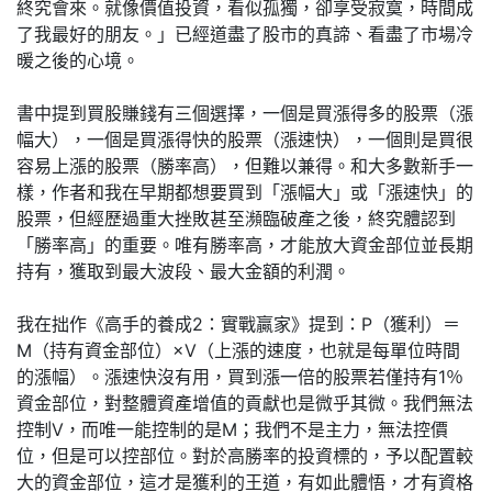
終究會來。就像價值投資，看似孤獨，卻享受寂寞，時間成
了我最好的朋友。」已經道盡了股市的真諦、看盡了市場冷
暖之後的心境。
書中提到買股賺錢有三個選擇，一個是買漲得多的股票（漲
幅大），一個是買漲得快的股票（漲速快），一個則是買很
容易上漲的股票（勝率高），但難以兼得。和大多數新手一
樣，作者和我在早期都想要買到「漲幅大」或「漲速快」的
股票，但經歷過重大挫敗甚至瀕臨破產之後，終究體認到
「勝率高」的重要。唯有勝率高，才能放大資金部位並長期
持有，獲取到最大波段、最大金額的利潤。
我在拙作《高手的養成2：實戰贏家》提到：P（獲利）＝
M（持有資金部位）×V（上漲的速度，也就是每單位時間
的漲幅）。漲速快沒有用，買到漲一倍的股票若僅持有1％
資金部位，對整體資產增值的貢獻也是微乎其微。我們無法
控制V，而唯一能控制的是M；我們不是主力，無法控價
位，但是可以控部位。對於高勝率的投資標的，予以配置較
大的資金部位，這才是獲利的王道，有如此體悟，才有資格