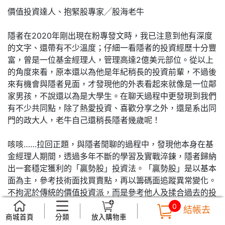
價值投資達人、抱緊股專家╱股海老牛
隱者在2020年剛出現在粉專發文時，我已注意到他有深度
的文字、還帶有不少溫度；仔細一看隱者的投資經歷十分豐
富，曾是一位基金經理人，管理高達2億美元部位。從以上
的角度來看，原本還以為他是年紀稍長的投資前輩，不過後
來有機會與隱者見面，才發現他的外表看起來就像是一位鄰
家男孩，不說還以為是大學生。在聊天過程中更發現到我們
有不少共同點，除了熱愛投資、喜歡分享之外，還是系出同
門的政大人，老牛自己還稍長隱者幾歲呢！
咳咳……拉回正題，與隱者閒聊的過程中，發現他本身在基
金經理人期間，透過多年不斷的學習及實戰淬鍊，隱者歸納
出一套穩定獲利的「贏勢股」投資法。「贏勢股」是以基本
面為主，參考技術面找買賣點，再以籌碼面追蹤異常變化。
不拘泥於傳統的價值投資派，而是參考他人及揉合過去的投
資經驗而成，選出勝率最高的股票，再等待價值浮現的時機
0
結帳去
到來。由此可見，隱者的投資觀念與我的抱緊心法不謀而
商城首頁
分類
放入購物車