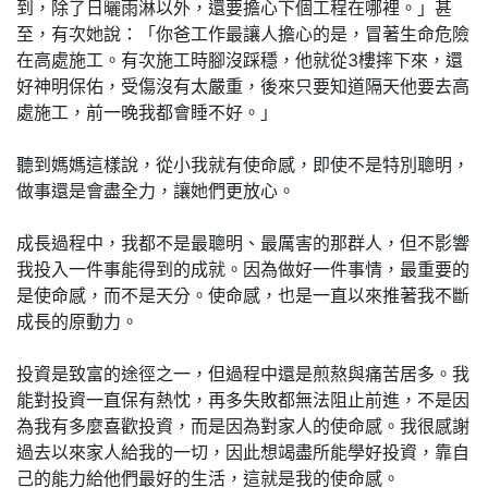
到，除了日曬雨淋以外，還要擔心下個工程在哪裡。」甚
至，有次她說：「你爸工作最讓人擔心的是，冒著生命危險
在高處施工。有次施工時腳沒踩穩，他就從3樓摔下來，還
好神明保佑，受傷沒有太嚴重，後來只要知道隔天他要去高
處施工，前一晚我都會睡不好。」
聽到媽媽這樣說，從小我就有使命感，即使不是特別聰明，
做事還是會盡全力，讓她們更放心。
成長過程中，我都不是最聰明、最厲害的那群人，但不影響
我投入一件事能得到的成就。因為做好一件事情，最重要的
是使命感，而不是天分。使命感，也是一直以來推著我不斷
成長的原動力。
投資是致富的途徑之一，但過程中還是煎熬與痛苦居多。我
能對投資一直保有熱忱，再多失敗都無法阻止前進，不是因
為我有多麼喜歡投資，而是因為對家人的使命感。我很感謝
過去以來家人給我的一切，因此想竭盡所能學好投資，靠自
己的能力給他們最好的生活，這就是我的使命感。