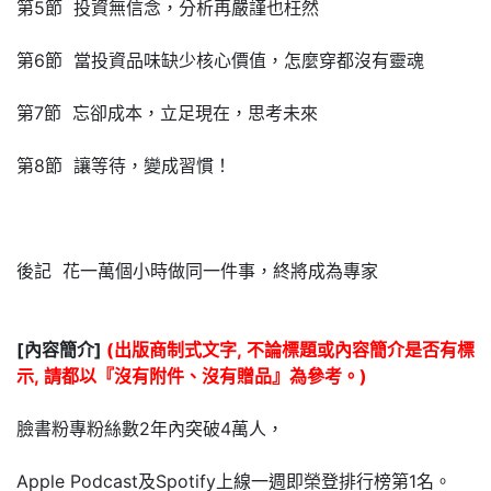
第5節 投資無信念，分析再嚴謹也枉然
第6節 當投資品味缺少核心價值，怎麼穿都沒有靈魂
第7節 忘卻成本，立足現在，思考未來
第8節 讓等待，變成習慣！
後記 花一萬個小時做同一件事，終將成為專家
[內容簡介]
(出版商制式文字, 不論標題或內容簡介是否有標
示, 請都以『沒有附件、沒有贈品』為參考。)
臉書粉專粉絲數2年內突破4萬人，
Apple Podcast及Spotify上線一週即榮登排行榜第1名。