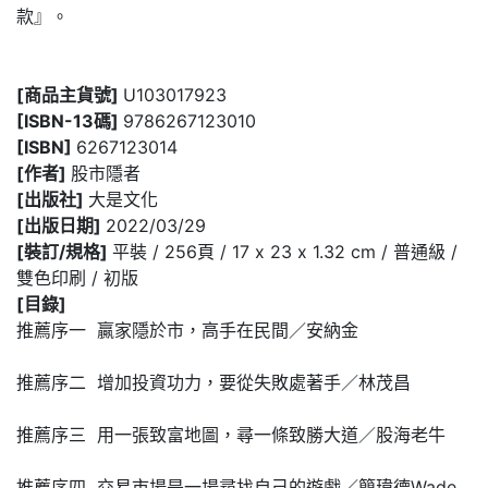
款』。
[商品主貨號]
U103017923
[ISBN-13碼]
9786267123010
[ISBN]
6267123014
[作者]
股市隱者
[出版社]
大是文化
[出版日期]
2022/03/29
[裝訂/規格]
平裝 / 256頁 / 17 x 23 x 1.32 cm / 普通級 /
雙色印刷 / 初版
[目錄]
推薦序一 贏家隱於市，高手在民間／安納金
推薦序二 增加投資功力，要從失敗處著手／林茂昌
推薦序三 用一張致富地圖，尋一條致勝大道／股海老牛
推薦序四 交易市場是一場尋找自己的遊戲／簡瑋德Wade