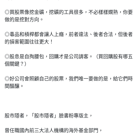
◎買股票像挖金礦，挖礦的工具很多，不必樣樣嫻熟，你要
做的是挖對方向。
◎毒品和槓桿都會讓人上癮，前者違法、後者合法，但後者
的損害範圍往往更大！
◎股息是自掏腰包，回購才是公司請客。（買回購股有哪五
個關鍵？）
◎好公司會照顧自己的股票，我們唯一要做的是，給它們時
間醞釀。
股市隱者，「股市隱者」臉書粉專版主，
曾任職國內前三大法人機構的海外基金部門，