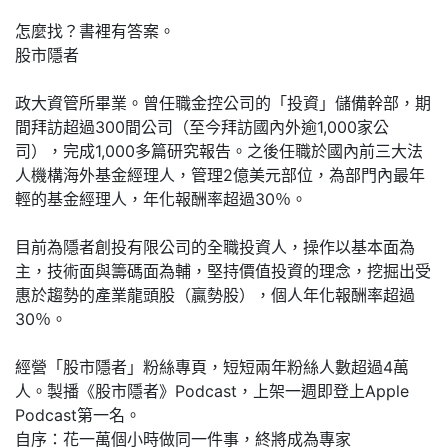
怎麼找？書裡有答案。
股市隱者
政大資管所畢業。曾任職金控公司的「投資」儲備幹部，期
間拜訪超過300間公司（至今拜訪國內外逾1,000家公
司），完成1,000多篇研究報告。之後任職於國內前三大法
人機構海外基金經理人，管理2億美元部位，為部門內最年
輕的基金經理人，年化報酬率超過30％。
目前為隱者創投有限公司的全職投資人，操作以基本面為
主，技術面與籌碼面為輔，堅持價值投資的理念，挖掘出受
惠於趨勢的產業龍頭股（贏勢股），個人年化報酬率超過
30％。
經營「股市隱者」粉絲專頁，短短兩年粉絲人數超過4萬
人。製播《股市隱者》Podcast，上架一週即登上Apple
Podcast第一名。
自序：花一萬個小時做同一件事，終將成為專家