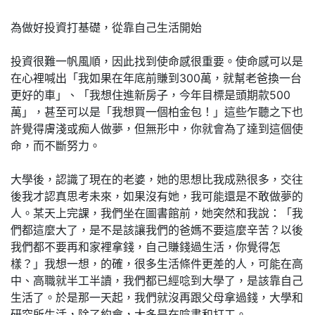
為做好投資打基礎，從靠自己生活開始
投資很難一帆風順，因此找到使命感很重要。使命感可以是
在心裡喊出「我如果在年底前賺到300萬，就幫老爸換一台
更好的車」、「我想住進新房子，今年目標是頭期款500
萬」，甚至可以是「我想買一個柏金包！」這些乍聽之下也
許覺得膚淺或痴人做夢，但無形中，你就會為了達到這個使
命，而不斷努力。
大學後，認識了現在的老婆，她的思想比我成熟很多，交往
後我才認真思考未來，如果沒有她，我可能還是不敢做夢的
人。某天上完課，我們坐在圖書館前，她突然和我說：「我
們都這麼大了，是不是該讓我們的爸媽不要這麼辛苦？以後
我們都不要再和家裡拿錢，自己賺錢過生活，你覺得怎
樣？」我想一想，的確，很多生活條件更差的人，可能在高
中、高職就半工半讀，我們都已經唸到大學了，是該靠自己
生活了。於是那一天起，我們就沒再跟父母拿過錢，大學和
研究所生活，除了約會，大多是在唸書和打工。