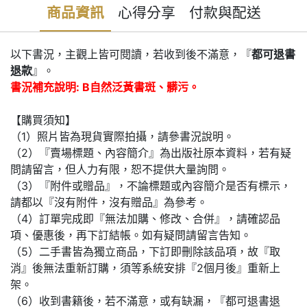
商品資訊
心得分享
付款與配送
以下書況，主觀上皆可閱讀，若收到後不滿意，『
都可退書
退款
』。
書況補充說明: B自然泛黃書斑、髒污。
【購買須知】
（1）照片皆為現貨實際拍攝，請參書況說明。
（2）『賣場標題、內容簡介』為出版社原本資料，若有疑
問請留言，但人力有限，恕不提供大量詢問。
（3）『附件或贈品』，不論標題或內容簡介是否有標示，
請都以『沒有附件，沒有贈品』為參考。
（4）訂單完成即『無法加購、修改、合併』，請確認品
項、優惠後，再下訂結帳。如有疑問請留言告知。
（5）二手書皆為獨立商品，下訂即刪除該品項，故『取
消』後無法重新訂購，須等系統安排『2個月後』重新上
架。
（6）收到書籍後，若不滿意，或有缺漏，『都可退書退