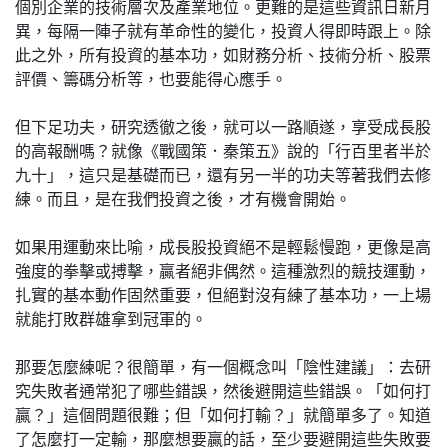
個別企業的技術層次及產業地位。更難的是這些資訊日新月
異，每隔一陣子就有革命性的變化，投資人得即時跟上。除
此之外，所有投資的基本功，如財務分析、技術分析、股票
評價、籌碼分析等，也要能得心應手。
但下足功夫，研究透徹之後，就可以一路順遂，享受成長股
的高報酬嗎？就像《戰國策．秦策五》說的「行百里者半於
九十」，這只是基礎而已，還有另一半的功夫等著我們去修
練。而且，是在我們投資之後，才有機會開始。
如果用運動來比喻，成長股投資絕不是輕鬆慢跑，更像是高
強度的拳擊或搏擊，贏者絕非偶然。這種激烈的競技運動，
扎實的基本動作固然重要，但絕對沒有練了基本功，一上場
就能打敗群雄拿到冠軍的。
那要怎麼練呢？很簡單，有一個概念叫「陰性建議」：去研
究失敗者通常犯了哪些錯誤，然後避開這些錯誤。「如何打
贏？」這個問題很難；但「如何打輸？」就簡單多了。知道
了怎麼打一定輸，那麼想要贏的話，至少要避開這些失敗要