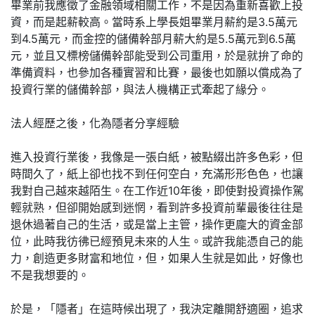
畢業前我應徵了金融領域相關工作，不是因為重新喜歡上投
資，而是起薪較高。當時系上學長姐畢業月薪約是3.5萬元
到4.5萬元，而金控的儲備幹部月薪大約是5.5萬元到6.5萬
元，並且又標榜儲備幹部能受到公司重用，於是就拚了命的
準備資料，也參加各種實習和比賽，最後也如願以償成為了
投資行業的儲備幹部，與法人機構正式牽起了緣分。
法人經歷之後，化為隱者分享經驗
進入投資行業後，我像是一張白紙，被點綴出許多色彩，但
時間久了，紙上卻也找不到任何空白，充滿形形色色，也讓
我對自己越來越陌生。在工作近10年後，即使對投資操作駕
輕就熟，但卻開始感到迷惘，看到許多投資前輩最後往往是
退休過著自己的生活，或是當上主管，操作更龐大的資金部
位，此時我彷彿已經預見未來的人生。或許我能憑自己的能
力，創造更多財富和地位，但，如果人生就是如此，好像也
不是我想要的。
於是，「隱者」在這時候出現了，我決定離開舒適圈，追求