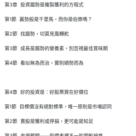
第3章 投資趨勢是複製獲利的方程式
第1節 贏勢股是千里馬，而你是伯樂嗎？
第2節 找趨勢，切莫見風轉舵
第3節 成長是趨勢的營養素，別忽視最佳賞味期
第4節 看似無為而治，實則順勢而為
第4章 好的投資是：好股票買在好價位
第1節 目標價沒有絕對標準，唯一原則是市場認同
第2節 賣股是獲利或停損，更可能是知足
第3節 市場預期——股價表裡不一的罪魁禍首