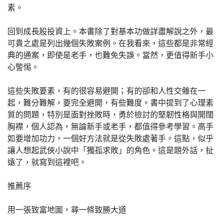
素。
回到成長股投資上。本書除了對基本功做詳盡解說之外，最
可貴之處是列出幾個失敗案例。在我看來，這些都是非常經
典的通案，即使是老手，也難免失誤。當然，更值得新手小
心警惕。
這些失敗要素，有的很容易避開；有的卻和人性交雜在一
起，難分難解，要完全避開，有些難度。書中提到了心理素
質的問題，特別是面對挫敗時，勇於檢討的堅韌性格與開闊
胸襟，個人認為，無論新手或老手，都值得參考學習。高手
如要增加功力，一個好方法就是從失敗處著手。這點，似乎
讓人想起武俠小說中「獨孤求敗」的角色。這是題外話，扯
遠了，就寫到這裡吧。
推薦序
用一張致富地圖，尋一條致勝大道