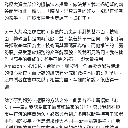
為極大資金部位的機構法人操盤、做決策。我走過絕望的幽
谷而證得此一體悟：「時間，是智慧者的好友，卻是無知者
的殺手。」而股市隱者也走過了、證得了。
另一大共鳴之處在於，多數的頂尖高手對於基本面、技術
面、籌碼面都是同時兼顧，並不執著於單一面向。作者目前
是採取基本面為主，技術面與籌碼面為輔，而他推崇的「贏
勢股」是受惠於趨勢的產業龍頭股，與我所見略同。我在拙
作《高手的養成3：老手不傳之祕》，即大量採用
Amazon、NVIDIA、台積電、聯發科，作為投資配置建議
的核心部位。而所謂的趨勢有分成好幾種不同的研判準則，
股市隱者在書中提供了相當完整、精闢的解說，很值得一
讀！
除了研判趨勢、選股的方法之外，此書有不少篇幅談「心
法」──這是我認為真正贏家和輸家的分野。只要我們在股
市中打滾的時間夠久，必然會看到許多時候新手持有了和老
手相同的股票，但是結果卻大不同──新手賠錢離場，而老
手賺飽飽的繼續待在市場。相同的標的，卻有相反的結果，