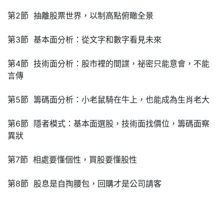
第2節 抽離股票世界，以制高點俯瞰全景
第3節 基本面分析：從文字和數字看見未來
第4節 技術面分析：股市裡的間諜，祕密只能意會，不能
言傳
第5節 籌碼面分析：小老鼠騎在牛上，也能成為生肖老大
第6節 隱者模式：基本面選股，技術面找價位，籌碼面察
異狀
第7節 相處要懂個性，買股要懂股性
第8節 股息是自掏腰包，回購才是公司請客