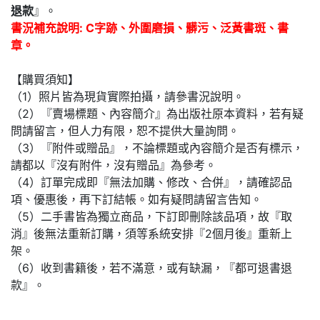
退款
』。
書況補充說明: C字跡、外圍磨損、髒污、泛黃書斑、書
章。
【購買須知】
（1）照片皆為現貨實際拍攝，請參書況說明。
（2）『賣場標題、內容簡介』為出版社原本資料，若有疑
問請留言，但人力有限，恕不提供大量詢問。
（3）『附件或贈品』，不論標題或內容簡介是否有標示，
請都以『沒有附件，沒有贈品』為參考。
（4）訂單完成即『無法加購、修改、合併』，請確認品
項、優惠後，再下訂結帳。如有疑問請留言告知。
（5）二手書皆為獨立商品，下訂即刪除該品項，故『取
消』後無法重新訂購，須等系統安排『2個月後』重新上
架。
（6）收到書籍後，若不滿意，或有缺漏，『都可退書退
款』。