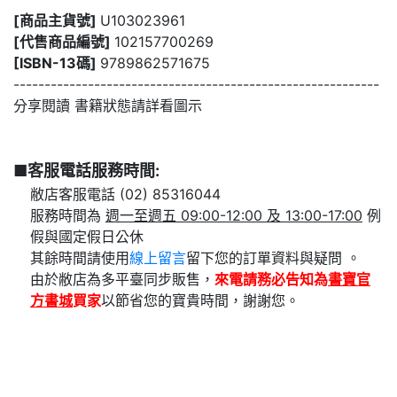
[商品主貨號]
U103023961
[代售商品編號]
102157700269
[ISBN-13碼]
9789862571675
-----------------------------------------------------------
分享閱讀 書籍狀態請詳看圖示
■客服電話服務時間:
敝店客服電話 (02) 85316044
服務時間為
週一至週五 09:00-12:00 及 13:00-17:00
例
假與國定假日公休
其餘時間請使用
線上留言
留下您的訂單資料與疑問 。
由於敝店為多平臺同步販售，
來電請務必告知為
書寶官
方書城
買家
以節省您的寶貴時間，謝謝您。