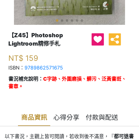
【Z45】Photoshop
Lightroom精修手札
NT$
159
ISBN：
9789862571675
書況補充說明：
C字跡、外圍磨損、髒污、泛黃書斑、
書章。
商品資訊
心得分享
付款與配送
以下書況，主觀上皆可閱讀，若收到後不滿意，『
都可退書