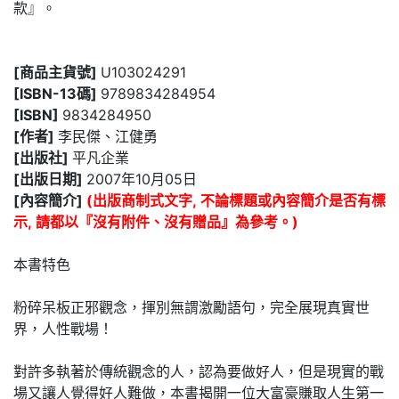
款』。
[商品主貨號]
U103024291
[ISBN-13碼]
9789834284954
[ISBN]
9834284950
[作者]
李民傑、江健勇
[出版社]
平凡企業
[出版日期]
2007年10月05日
[內容簡介]
(出版商制式文字, 不論標題或內容簡介是否有標
示, 請都以『沒有附件、沒有贈品』為參考。)
本書特色
粉碎呆板正邪觀念，揮別無謂激勵語句，完全展現真實世
界，人性戰場！
對許多執著於傳統觀念的人，認為要做好人，但是現實的戰
場又讓人覺得好人難做，本書揭開一位大富豪賺取人生第一