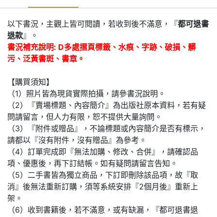
以下書況，主觀上皆可閱讀，若收到後不滿意，『
都可退書
退款
』。
書況補充說明: D多處摺頁標籤、水痕、字跡、破損、髒
污、泛黃書斑、書章。
【購買須知】
（1）照片皆為現貨實際拍攝，請參書況說明。
（2）『賣場標題、內容簡介』為出版社原本資料，若有疑
問請留言，但人力有限，恕不提供大量詢問。
（3）『附件或贈品』，不論標題或內容簡介是否有標示，
請都以『沒有附件，沒有贈品』為參考。
（4）訂單完成即『無法加購、修改、合併』，請確認品
項、優惠後，再下訂結帳。如有疑問請留言告知。
（5）二手書皆為獨立商品，下訂即刪除該品項，故『取
消』後無法重新訂購，須等系統安排『2個月後』重新上
架。
（6）收到書籍後，若不滿意，或有缺漏，『都可退書退