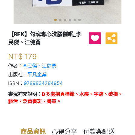
【RFK】勾魂奪心洗腦催眠_李
民傑、江健勇
NT$
179
作者：
李民傑、江健勇
出版社：
平凡企業
ISBN：
9789834284954
書況補充說明：
D多處摺頁標籤、水痕、字跡、破損、
髒污、泛黃書斑、書章。
商品資訊
心得分享
付款與配送