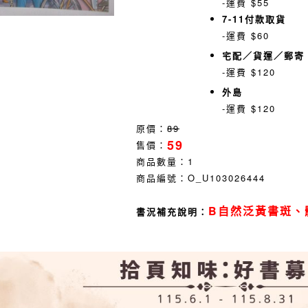
-運費 $55
7-11付款取貨
-運費 $60
宅配／貨運／郵寄
-運費 $120
外島
-運費 $120
原價：
89
59
售價：
商品數量：
1
商品編號：
O_U103026444
B自然泛黃書斑、
書況補充說明：