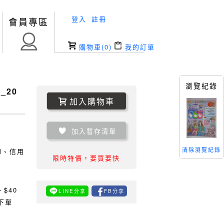
登入
註冊
會員專區
購物車(
0
)
我的訂單
瀏覽紀錄
_20
加入購物車
加入暫存清單
清除瀏覽紀錄
TM、信用
限時特價，要買要快
0
$40
LINE分享
FB分享
下單