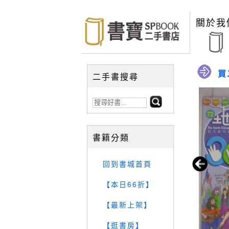
關於我
買
二手書搜尋
書籍分類
回到書城首頁
【本日66折】
【最新上架】
【逛書房】