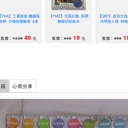
【YKA】工業技術-機器與
【YMZ】光與幻象_科學
【QN7】走向大自
發明_交通與運輸等_6本
實驗認知組合
_自然與人類_特殊
合售
本合售
49
19
1
售價：
1339
元
售價：
449
元
售價：
499
資訊
心得分享