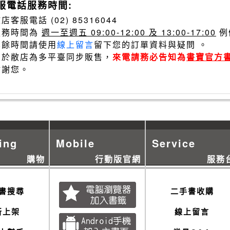
服電話服務時間:
店客服電話 (02) 85316044
服務時間為
週一至週五 09:00-12:00 及 13:00-17:00
例
其餘時間請使用
線上留言
留下您的訂單資料與疑問 。
由於敝店為多平臺同步販售，
來電請務必告知為
書寶官方
謝謝您。
ing
Mobile
Service
購物
行動版官網
服務
書搜尋
二手書收購
新上架
線上留言