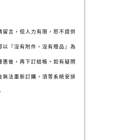
請留言，但人力有限，恕不提供
都以『沒有附件，沒有贈品』為
優惠後，再下訂結帳。如有疑問
後無法重新訂購，須等系統安排
。