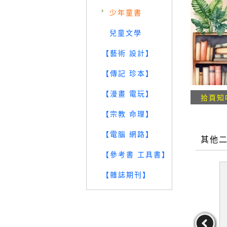
少年童書
兒童文學
【藝術 設計】
【傳記 珍本】
【漫畫 電玩】
拾頁知
【宗教 命理】
【電腦 網路】
其他
【參考書 工具書】
【雜誌期刊】