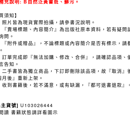
補充說明: B自然泛黃書斑、髒污。
買須知】
）照片皆為現貨實際拍攝，請參書況說明。
）『賣場標題、內容簡介』為出版社原本資料，若有疑問
詢問。
）『附件或贈品』，不論標題或內容簡介是否有標示，請
。
）訂單完成即『無法加購、修改、合併』，請確認品項、
言告知。
）二手書皆為獨立商品，下訂即刪除該品項，故『取消』
個月後』重新上架。
）收到書籍後，若不滿意，或有缺漏，『都可退書退款』
品主貨號]
U103026444
閱讀 書籍狀態請詳看圖示