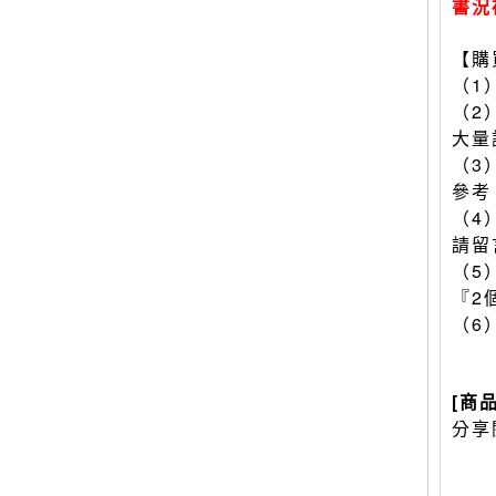
書況
【購
（1
（2
大量
（3
參考
（4
請留
（5
『2
（6
[商
分享