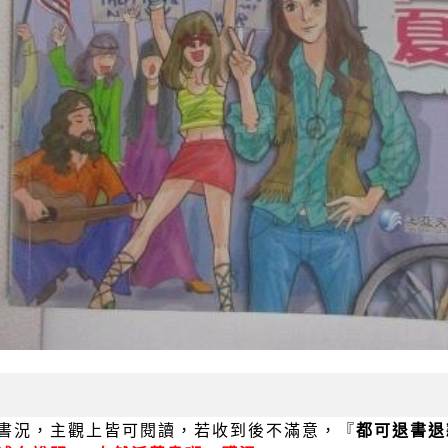
書況，主觀上皆可閱讀，若收到後不滿意，『
都可退書退