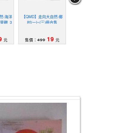
然-海洋
【QMD】走向大自然-鄉
【QMK】天氣的變化_人
【Q
景觀_3
村(一)~(三)冊合售
類的特徵和環境_土地形成
演化
的方法等_7本合售
9
19
49
元
售價：
499
元
售價：
939
元
售