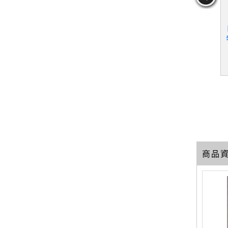
O! Story
【QKS】生命科學-生命的
【QKR】自然科學-地球與
間_6本合售_
演化_水生生物等_8本合
地貌_地質與變遷_氣象與
巨人國度
售
氣候等_6本合售
49
79
59
元
售價：
1339
元
售價：
999
元
商品