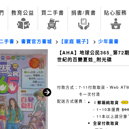
們
教育公益
買二手書
捐書/賣書
貼心服務
二手書
>
書寶官方書城
>
【家庭 親子】
>
少年童書
【AHA】地球公民365_第72期
世紀的百變夏娃_附光碟
付款方式：
7-11付款取貨、Web A
卡一次付清
配送方式運費：
ｉ郵箱純取貨
- 1~10本運費
$6
- 11本以上請分筆
全家付款取貨