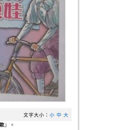
文字大小：
小
中
大
款
』。