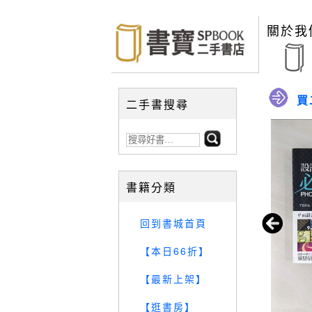
關於我
買
二手書搜尋
書籍分類
回到書城首頁
【本日66折】
【最新上架】
【逛書房】