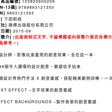
售商品編號]
103822600209
BN-13碼]
9789863121350
BN]
9863121355
者]
下田和政
版社]
旗標出版股份有限公司
版日期]
2015-09
容簡介]
(出版商制式文字, 不論標題或內容簡介是否有標示
為參考。)
設計師、影像玩家愛用的創意效果，全在這一本
48個令人讚嘆的設計創意，靈感信手拈來
類設計界熱門手法 X 創意靈感，搭配精美範例詳解，一
TEXT EFFECT –文字效果的創意靈感
EFFECT BACKGROUNDS –製作背景的創意靈感