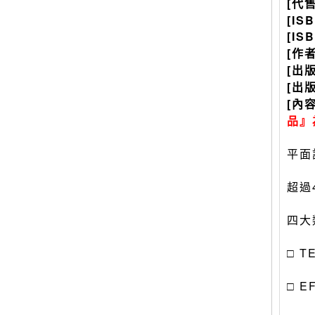
[代
[IS
[IS
[作
[出
[出
[內
品』
平面
超過
四大
□ 
□ 