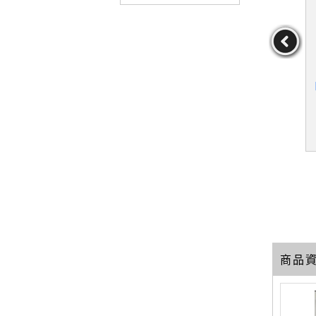
oshop就該
【SJK】Photoshop & Illu
【R81】Scratch 3.0動畫
的45個絕
strator設計超入門(CC/CS
遊戲與創意設計主題必修
點子_銳藝視
6適用)_Pixel House, 吳嘉
課_王麗君
覺,許郁文
作者：PixelHouse,吳
作者：王麗君
郁文
芳
嘉芳
19
89
69
元
售價：
379
元
售價：
189
元
商品