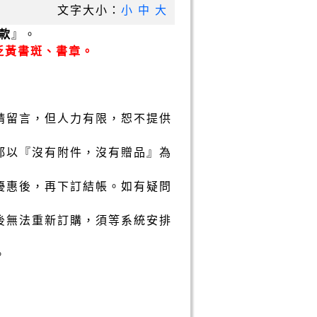
文字大小：
小
中
大
款
』。
泛黃書斑、書章。
請留言，但人力有限，恕不提供
都以『沒有附件，沒有贈品』為
優惠後，再下訂結帳。如有疑問
後無法重新訂購，須等系統安排
。