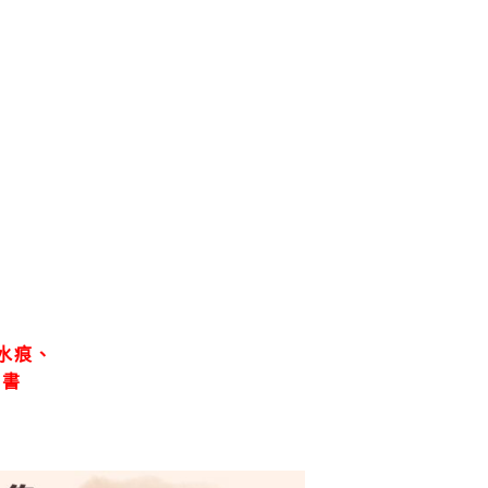
水痕、
、書