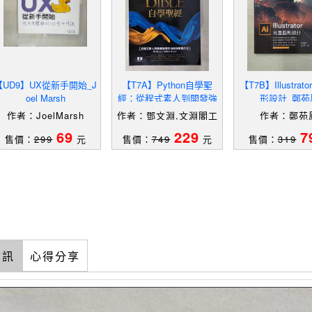
【UD9】UX從新手開始_J
【T7A】Python自學聖
【T7B】Illustra
oel Marsh
經：從程式素人到開發強
形設計_鄭苑
者的技術與實戰大全！(附
作者：JoelMarsh
作者：鄧文淵,文淵閣工
作者：鄭苑
影音/範例程式)_鄧文淵,
作室
69
229
7
文淵閣工作室
售價：
299
元
售價：
749
元
售價：
319
資訊
心得分享