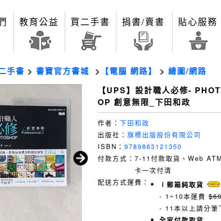
們
教育公益
買二手書
捐書/賣書
貼心服務
二手書
>
書寶官方書城
>
【電腦 網路】
>
繪圖/網路
【UPS】設計職人必修- PHOT
OP 創意無限_下田和政
作者：
下田和政
出版社：
旗標出版股份有限公司
ISBN：
9789863121350
付款方式：
7-11付款取貨、Web A
卡一次付清
配送方式運費：
ｉ郵箱純取貨
- 1~10本運費
$6
- 11本以上請分筆
全家付款取貨