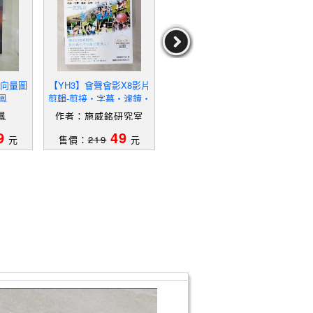
tor向量圖
【YH3】會聲會影X8影片
【YH5】Photoshop就該
【UE
鳳
剪輯-剪接‧字幕‧濾鏡‧
這樣玩：超有趣的45個絕
影像
配樂‧分享一次搞定_施威
妙創意設計好點子_銳藝視
鳳
作者：施威銘研究室
作者：銳藝視覺,許郁文
銘研究室
覺, 許郁文
9
49
19
元
售價：
219
元
售價：
149
元
售