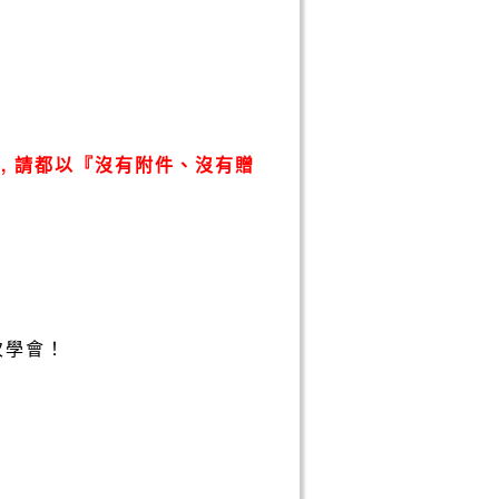
, 請都以『沒有附件、沒有贈
次學會！