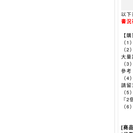
以下
書況
【購
（1
（2
大量
（3
參考
（4
請留
（5
『2
（6
[商