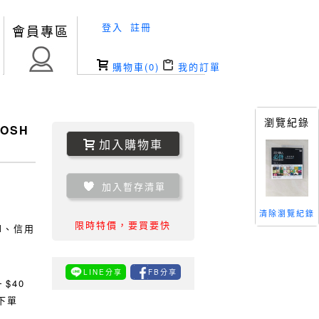
登入
註冊
會員專區
購物車(
0
)
我的訂單
瀏覽紀錄
OSH
加入購物車
加入暫存清單
清除瀏覽紀錄
限時特價，要買要快
TM、信用
LINE分享
FB分享
0
$40
下單