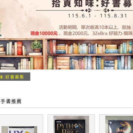
味:好書募集
二手書推薦