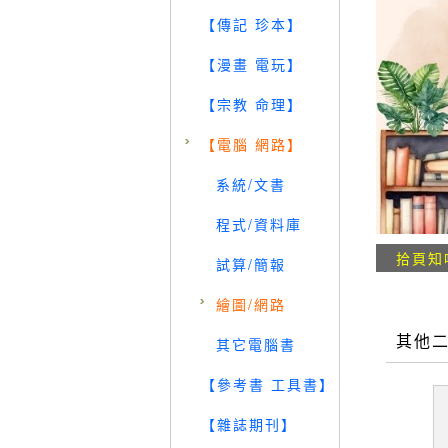
【傳記 珍本】
【漫畫 電玩】
【宗教 命理】
【電腦 網路】
系統/文書
程式/資料庫
拾頁知
試算/簡報
繪圖/網路
其他
其它電腦書
【參考書 工具書】
【雜誌期刊】