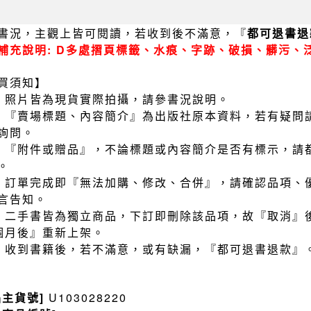
書況，主觀上皆可閱讀，若收到後不滿意，『
都可退書退
補充說明: D多處摺頁標籤、水痕、字跡、破損、髒污、
買須知】
）照片皆為現貨實際拍攝，請參書況說明。
）『賣場標題、內容簡介』為出版社原本資料，若有疑問
詢問。
）『附件或贈品』，不論標題或內容簡介是否有標示，請
。
）訂單完成即『無法加購、修改、合併』，請確認品項、
言告知。
）二手書皆為獨立商品，下訂即刪除該品項，故『取消』
個月後』重新上架。
）收到書籍後，若不滿意，或有缺漏，『都可退書退款』
品主貨號]
U103028220