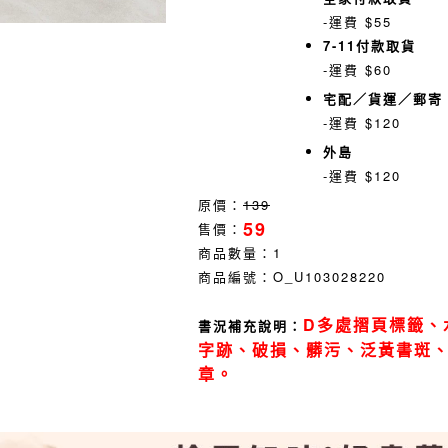
-運費 $55
7-11付款取貨
-運費 $60
宅配／貨運／郵寄
-運費 $120
外島
-運費 $120
原價：
139
59
售價：
商品數量：
1
商品編號：
O_U103028220
D多處摺頁標籤、
書況補充說明：
字跡、破損、髒污、泛黃書斑
章。