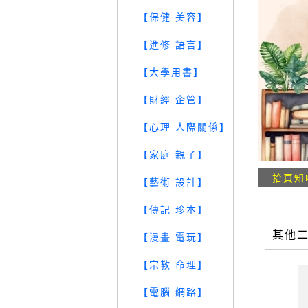
【保健 美容】
【進修 語言】
【大學用書】
【財經 企管】
【心理 人際關係】
【家庭 親子】
拾頁知
【藝術 設計】
【傳記 珍本】
其他
【漫畫 電玩】
【宗教 命理】
【電腦 網路】