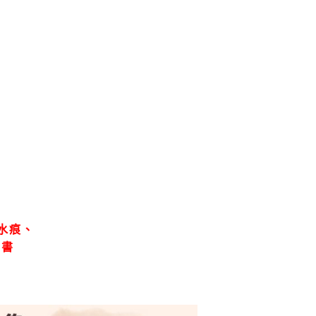
水痕、
、書