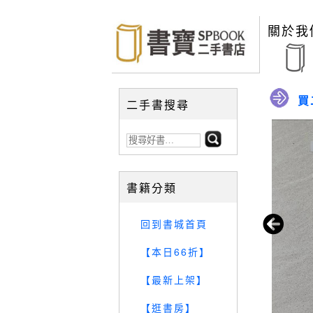
關於我
買
二手書搜尋
書籍分類
回到書城首頁
【本日66折】
【最新上架】
【逛書房】