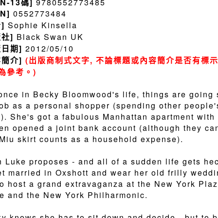
BN-13碼]
9780552773485
BN]
0552773484
者]
Sophie Kinsella
版社]
Black Swan UK
版日期]
2012/05/10
容簡介]
(出版商制式文字, 不論標題或內容簡介是否有標示
為參考。)
once in Becky Bloomwood's life, things are going 
ob as a personal shopper (spending other people'
it). She's got a fabulous Manhattan apartment with
en opened a joint bank account (although they can
Miu skirt counts as a household expense).
 Luke proposes - and all of a sudden life gets he
et married in Oxshott and wear her old frilly wedd
to host a grand extravaganza at the New York Pla
e and the New York Philharmonic.
y knows she has to sit down and decide - but to be