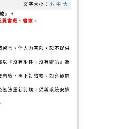
文字大小：
小
中
大
款
』。
泛黃書斑、書章。
請留言，但人力有限，恕不提供
都以『沒有附件，沒有贈品』為
優惠後，再下訂結帳。如有疑問
後無法重新訂購，須等系統安排
。