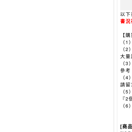
以下
書況
【購
（1
（2
大量
（3
參考
（4
請留
（5
『2
（6
[商