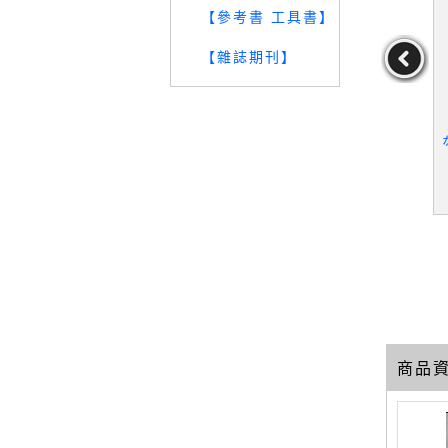
【參考書 工具書】
【雜誌期刊】
Snow: Thr
【VAB】No Easy Way O
【TPD】Less_Greer, And
omances_Gr
ut_Lorentz, Dayna
rew Sean
acle, Laur
John/Myr
作者：Lorentz,Dayna
作者：Greer,AndrewSe
/Johnson,
an
19
19
39
元
售價：
259
元
售價：
329
元
een
商品