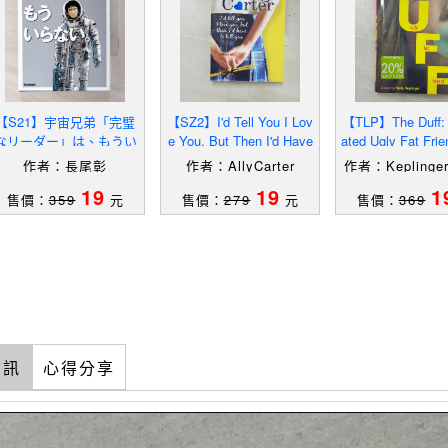
【S21】宇宙兄弟「完璧
【SZ2】I'd Tell You I Lov
【TLP】The Duff: 
なリーダー」は、もうい
e You, But Then I'd Have
ated Ugly Fat Fri
らない。_長尾彰
to Kill You_Ally Ca
linger, Kod
作者：長尾彰
作者：AllyCarter
作者：Keplinger
19
19
1
售價：
359
元
售價：
279
元
售價：
369
資訊
心得分享