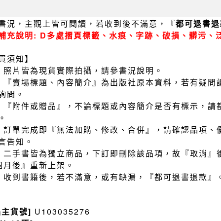
書況，主觀上皆可閱讀，若收到後不滿意，『
都可退書退
補充說明: D多處摺頁標籤、水痕、字跡、破損、髒污、
買須知】
）照片皆為現貨實際拍攝，請參書況說明。
）『賣場標題、內容簡介』為出版社原本資料，若有疑問
詢問。
）『附件或贈品』，不論標題或內容簡介是否有標示，請
。
）訂單完成即『無法加購、修改、合併』，請確認品項、
言告知。
）二手書皆為獨立商品，下訂即刪除該品項，故『取消』
個月後』重新上架。
）收到書籍後，若不滿意，或有缺漏，『都可退書退款』
品主貨號]
U103035276