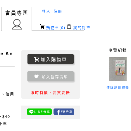
登入
註冊
會員專區
購物車(
0
)
我的訂單
瀏覽紀錄
he Kn
加入購物車
加入暫存清單
清除瀏覽紀錄
限時特價，要買要快
TM、信用
LINE分享
FB分享
0
$40
下單