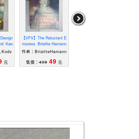
Design
【VFV】The Reluctant E
【VFT】Nainai and Mouh
【T6
end_Kep
mpress_Brigitte Hamann
al-The Life of Nainai_Mou
y
hal C. Wu
,Kody
作者：BrigitteHamann
作者：MouhalC.Wu
作者
9
49
19
元
售價：
439
元
售價：
349
元
售