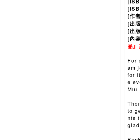
[IS
[IS
[作
[出
[出
[內
品』
For 
am j
for 
e ev
Miu 
Then
to g
nts 
glad
Beck