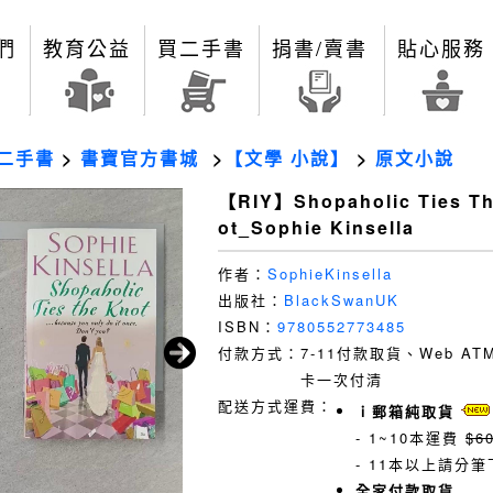
們
教育公益
買二手書
捐書/賣書
貼心服務
二手書
>
書寶官方書城
>
【文學 小說】
>
原文小說
【RIY】Shopaholic Ties T
ot_Sophie Kinsella
作者：
SophieKinsella
出版社：
BlackSwanUK
ISBN：
9780552773485
付款方式：
7-11付款取貨、Web A
卡一次付清
配送方式運費：
ｉ郵箱純取貨
- 1~10本運費
$6
- 11本以上請分筆
全家付款取貨