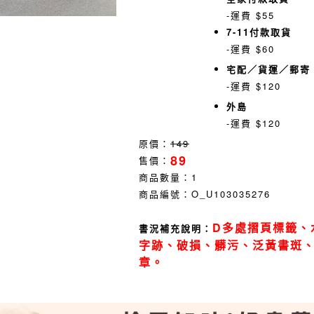
-運費 $55
7-11付款取貨
-運費 $60
宅配／貨運／郵寄
-運費 $120
外島
-運費 $120
原價：
149
89
售價：
商品數量：
1
商品編號：
O_U103035276
D多處摺頁標籤、
書況補充說明：
字跡、破損、髒污、泛黃書斑
章。