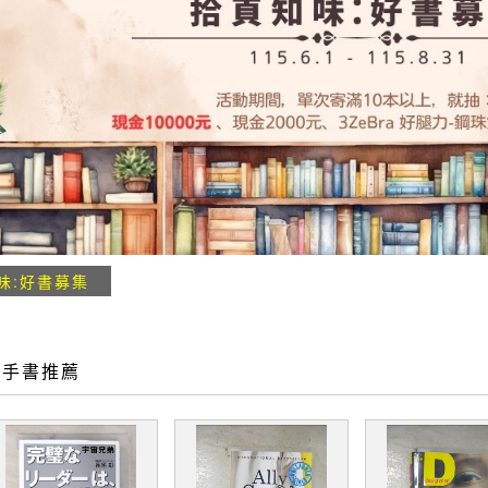
味:好書募集
二手書推薦