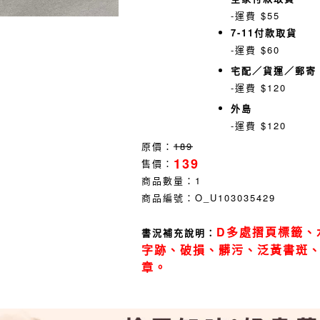
-運費 $55
7-11付款取貨
-運費 $60
宅配／貨運／郵寄
-運費 $120
外島
-運費 $120
原價：
189
139
售價：
商品數量：
1
商品編號：
O_U103035429
D多處摺頁標籤、
書況補充說明：
字跡、破損、髒污、泛黃書斑
章。