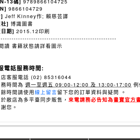
BN-13碼]
9789866104725
BN]
9866104729
者]
Jeff Kinney作; 賴慈芸譯
版社]
博識圖書
版日期]
2015.12印刷
------------------------------------------------------
閱讀 書籍狀態請詳看圖示
服電話服務時間:
店客服電話 (02) 85316044
服務時間為
週一至週五 09:00-12:00 及 13:00-17:00
例
其餘時間請使用
線上留言
留下您的訂單資料與疑問 。
由於敝店為多平臺同步販售，
來電請務必告知為
書寶官方
謝謝您。