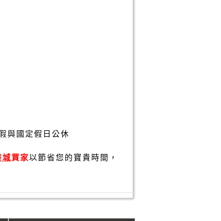
假與國定假日公休
書城
買家
以節省您的寶貴時間，