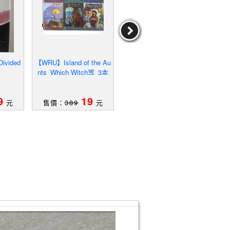
ivided
【WRU】Island of the Au
【Q2P】Divine Justice_B
【YK
nts_Which Witch等_3本
aldacci, David
合售
作者：Baldacci,David
9
19
29
元
售價：
389
元
售價：
559
元
售