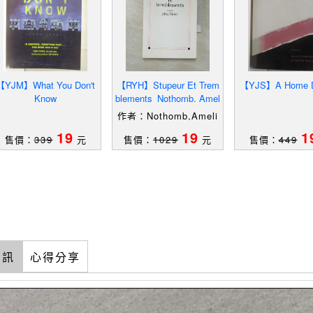
【YJM】What You Don't
【RYH】Stupeur Et Trem
【YJS】A Home D
Know
blements_Nothomb, Amel
ie
作者：Nothomb,Ameli
e
19
19
1
售價：
339
元
售價：
1029
元
售價：
449
資訊
心得分享