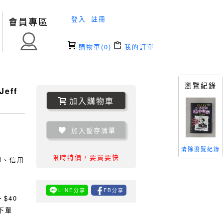
登入
註冊
會員專區
購物車(
0
)
我的訂單
瀏覽紀錄
eff
加入購物車
加入暫存清單
清除瀏覽紀錄
限時特價，要買要快
TM、信用
LINE分享
FB分享
0
$40
下單