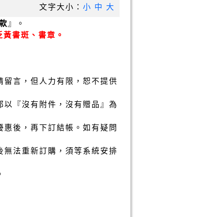
文字大小：
小
中
大
款
』。
泛黃書斑、書章。
請留言，但人力有限，恕不提供
都以『沒有附件，沒有贈品』為
優惠後，再下訂結帳。如有疑問
後無法重新訂購，須等系統安排
。