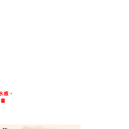
水痕、
、書