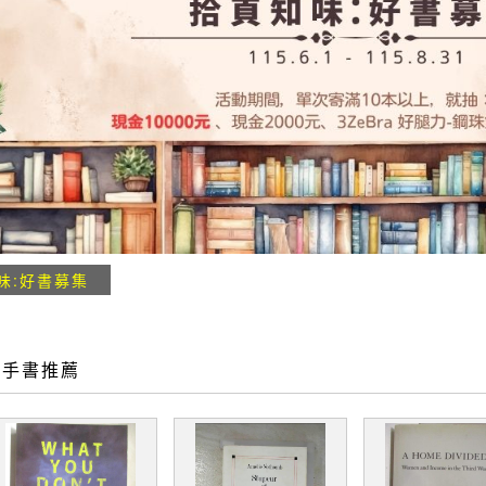
味:好書募集
二手書推薦