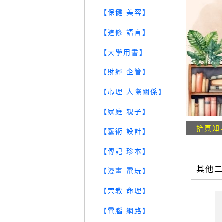
【保健 美容】
【進修 語言】
【大學用書】
【財經 企管】
【心理 人際關係】
【家庭 親子】
拾頁知
【藝術 設計】
【傳記 珍本】
其他
【漫畫 電玩】
【宗教 命理】
【電腦 網路】