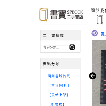
關於我
買
二手書搜尋
書籍分類
回到書城首頁
【本日66折】
【最新上架】
【逛書房】