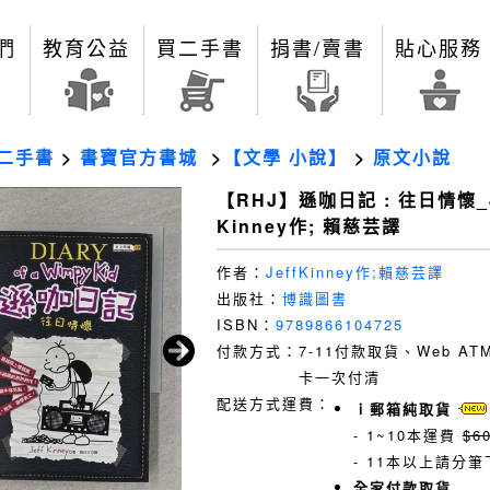
們
教育公益
買二手書
捐書/賣書
貼心服務
二手書
>
書寶官方書城
>
【文學 小說】
>
原文小說
【RHJ】遜咖日記 : 往日情懷_J
Kinney作; 賴慈芸譯
作者：
JeffKinney作;賴慈芸譯
出版社：
博識圖書
ISBN：
9789866104725
付款方式：
7-11付款取貨、Web A
卡一次付清
配送方式運費：
ｉ郵箱純取貨
- 1~10本運費
$6
- 11本以上請分筆
全家付款取貨