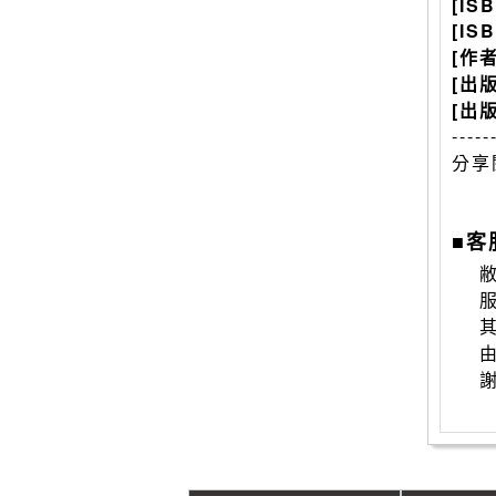
[IS
[IS
[作
[出
[出
-----
分享
■客
敝