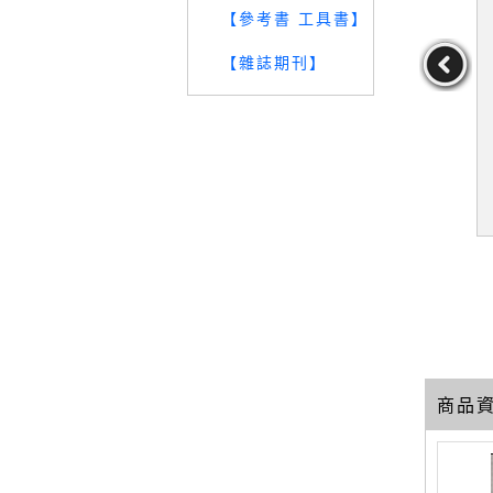
【參考書 工具書】
【雜誌期刊】
 of a vani
【UOZ】P Is for Palos V
【UNK】XX_Hughes, Ria
 War of So
erdes_Hazard, Mary Jo/
n
Faulkner, Ivy (PHT)
作者：Hazard,MaryJo/
作者：Hughes,Rian
Faulkner,Ivy(PHT)
19
19
39
元
售價：
329
元
售價：
859
元
商品