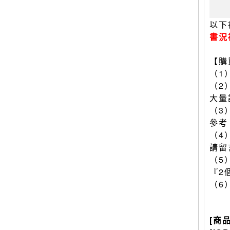
以下
書況
【購
（1
（2
大量
（3
參考
（4
請留
（5
『2
（6
[商