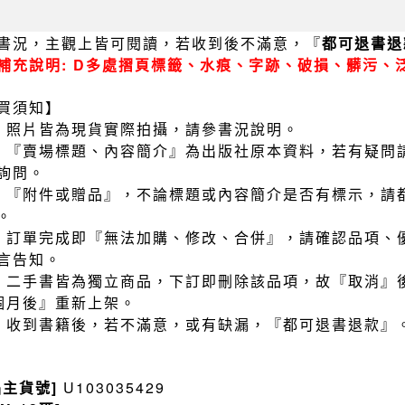
書況，主觀上皆可閱讀，若收到後不滿意，『
都可退書退
補充說明: D多處摺頁標籤、水痕、字跡、破損、髒污、
買須知】
）照片皆為現貨實際拍攝，請參書況說明。
）『賣場標題、內容簡介』為出版社原本資料，若有疑問
詢問。
）『附件或贈品』，不論標題或內容簡介是否有標示，請
。
）訂單完成即『無法加購、修改、合併』，請確認品項、
言告知。
）二手書皆為獨立商品，下訂即刪除該品項，故『取消』
個月後』重新上架。
）收到書籍後，若不滿意，或有缺漏，『都可退書退款』
品主貨號]
U103035429