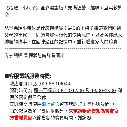
《哈囉！小梅子》全彩漫畫版！充滿溫馨、趣味，且寓教於
樂！
爸爸媽媽小時候是什麼模樣呢？最Q的小梅子將帶我們回到
父母的年代，一同體會那個時代的快樂悲傷，以及各種感人
肺腑的故事，在回味過往的記憶中，重新體會家人的珍貴！
-----------------------------------------------------------
分享閱讀 書籍狀態請詳看圖示
■客服電話服務時間:
敝店客服電話 (02) 85316044
服務時間為
週一至週五 09:00-12:00 及 13:00-17:00
例
假與國定假日公休
其餘時間請使用
線上留言
留下您的訂單資料與疑問 。
由於敝店為多平臺同步販售，
來電請務必告知為
書寶官
方書城
買家
以節省您的寶貴時間，謝謝您。