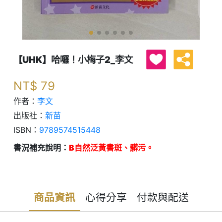
【UHK】哈囉！小梅子2_李文
NT$
79
作者：
李文
出版社：
新苗
ISBN：
9789574515448
書況補充說明：
B自然泛黃書斑、髒污。
商品資訊
心得分享
付款與配送