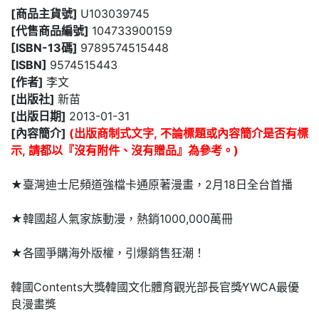
[商品主貨號]
U103039745
[代售商品編號]
104733900159
[ISBN-13碼]
9789574515448
[ISBN]
9574515443
[作者]
李文
[出版社]
新苗
[出版日期]
2013-01-31
[內容簡介]
(出版商制式文字, 不論標題或內容簡介是否有標
示, 請都以『沒有附件、沒有贈品』為參考。)
★臺灣迪士尼頻道強檔卡通原著漫畫，2月18日全台首播
★韓國超人氣家族動漫，熱銷1000,000萬冊
★各國爭購海外版權，引爆銷售狂潮！
韓國Contents大獎∕韓國文化體育觀光部長官獎∕YWCA最優
良漫畫獎