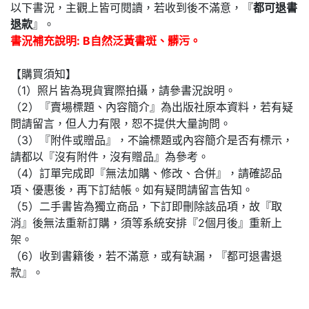
以下書況，主觀上皆可閱讀，若收到後不滿意，『
都可退書
退款
』。
書況補充說明: B自然泛黃書斑、髒污。
【購買須知】
（1）照片皆為現貨實際拍攝，請參書況說明。
（2）『賣場標題、內容簡介』為出版社原本資料，若有疑
問請留言，但人力有限，恕不提供大量詢問。
（3）『附件或贈品』，不論標題或內容簡介是否有標示，
請都以『沒有附件，沒有贈品』為參考。
（4）訂單完成即『無法加購、修改、合併』，請確認品
項、優惠後，再下訂結帳。如有疑問請留言告知。
（5）二手書皆為獨立商品，下訂即刪除該品項，故『取
消』後無法重新訂購，須等系統安排『2個月後』重新上
架。
（6）收到書籍後，若不滿意，或有缺漏，『都可退書退
款』。