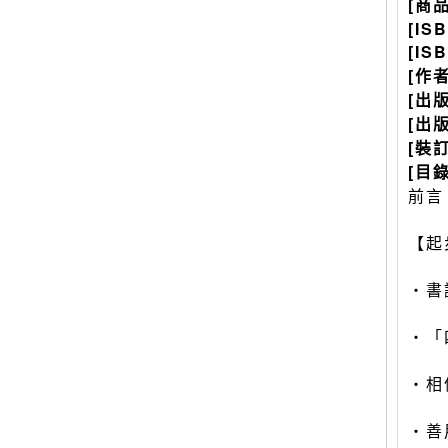
[商
[IS
[IS
[作
[出
[出
[裝
[目錄
前言
【起
‧書
‧「
‧相
‧善