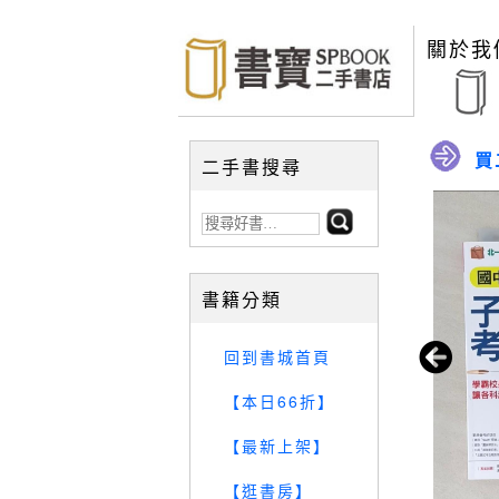
關於我
買
二手書搜尋
書籍分類
回到書城首頁
【本日66折】
【最新上架】
【逛書房】