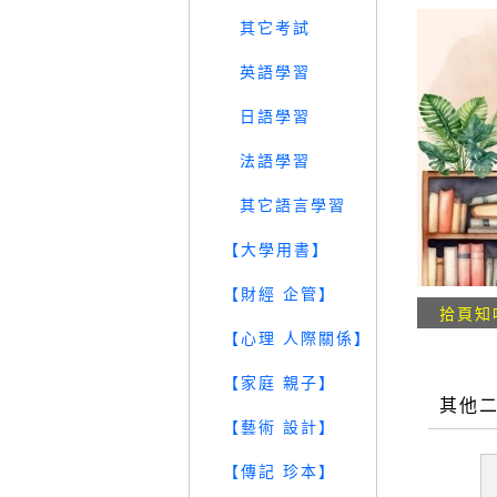
其它考試
英語學習
日語學習
法語學習
其它語言學習
【大學用書】
【財經 企管】
拾頁知
【心理 人際關係】
【家庭 親子】
其他
【藝術 設計】
【傳記 珍本】