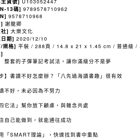
品主貨號]
U103052447
BN-13碼]
9789578710962
BN]
9578710968
者]
謝龍卿
版社]
大樂文化
版日期]
2020/12/10
訂/規格]
平裝 / 288頁 / 14.8 x 21 x 1.45 cm / 普通級
]
 整套的子彈筆記考試法，讓你滿級分不是夢
步】書讀不好怎麼辦？「八先過海讀書趣」很有效
讀不好，未必因為不努力
四它法」幫你放下顧慮，與雜念共處
信自己能做到，就能通往成功
用「SMART理論」，快速找到書中重點