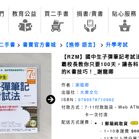
們
教育公益
買二手書
捐書/賣書
貼心服務
二手書
>
書寶官方書城
>
【進修 語言】
>
升學考試
【RZM】國中生子彈筆記考試
霸校長教你只要100天，讓各
的K書技巧！_謝龍卿
作者：
謝龍卿
出版社：
大樂文化
ISBN：
9789578710962
付款方式：
7-11付款取貨、Web A
卡一次付清
配送方式運費：
ｉ郵箱純取貨
- 1~10本運費
$6
- 11本以上請分筆