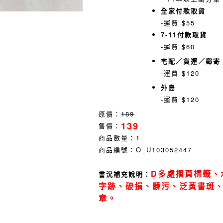
全家付款取貨
-運費 $55
7-11付款取貨
-運費 $60
宅配／貨運／郵寄
-運費 $120
外島
-運費 $120
原價：
189
139
售價：
商品數量：
1
商品編號：
O_U103052447
D多處摺頁標籤、
書況補充說明：
字跡、破損、髒污、泛黃書斑
章。