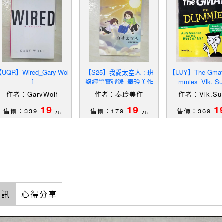
UQR】Wired_Gary Wol
【S25】我愛太空人 : 班
【UJY】The Gmat 
f
級經營實戰錄_秦玲美作
mmies_Vlk, S
作者：GaryWolf
作者：秦玲美作
作者：Vlk,Su
19
19
1
售價：
339
元
售價：
179
元
售價：
369
資訊
心得分享