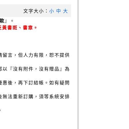
文字大小：
小
中
大
款
』。
泛黃書斑、書章。
請留言，但人力有限，恕不提供
都以『沒有附件，沒有贈品』為
優惠後，再下訂結帳。如有疑問
後無法重新訂購，須等系統安排
。