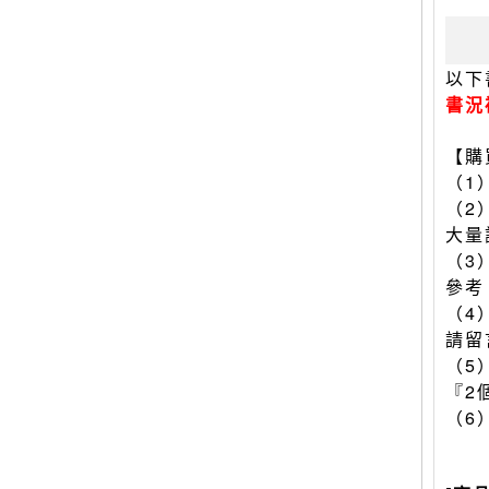
以下
書況
【購
（1
（2
大量
（3
參考
（4
請留
（5
『2
（6