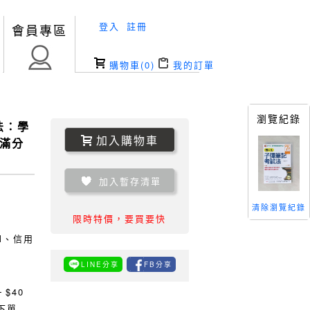
登入
註冊
會員專區
購物車(
0
)
我的訂單
瀏覽紀錄
法：學
加入購物車
科滿分
加入暫存清單
清除瀏覽紀錄
限時特價，要買要快
TM、信用
LINE分享
FB分享
0
$40
下單