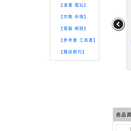
【漫畫 電玩】
【宗教 命理】
【電腦 網路】
【參考書 工具書】
わかる学び
【SI3】行行重行行：協同
【SFI】懲罰與教育：以
【
_田中共子
行動研究－教育人3_陳惠
洛克的觀點為例_徐永誠
【雜誌期刊】
邦
中共子
作者：陳惠邦
作者：徐永誠
29
29
29
元
售價：
199
元
售價：
239
元
商品