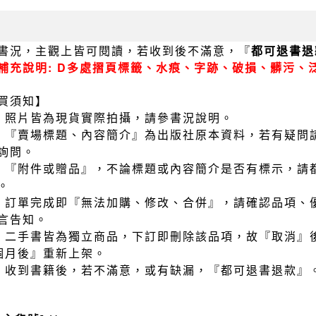
書況，主觀上皆可閱讀，若收到後不滿意，『
都可退書退
補充說明: D多處摺頁標籤、水痕、字跡、破損、髒污、
買須知】
）照片皆為現貨實際拍攝，請參書況說明。
）『賣場標題、內容簡介』為出版社原本資料，若有疑問
詢問。
）『附件或贈品』，不論標題或內容簡介是否有標示，請
。
）訂單完成即『無法加購、修改、合併』，請確認品項、
言告知。
）二手書皆為獨立商品，下訂即刪除該品項，故『取消』
個月後』重新上架。
）收到書籍後，若不滿意，或有缺漏，『都可退書退款』