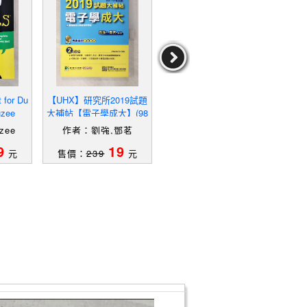
for Du
【UHX】研究所2019試題
【UEB】研究所2019試題
【Y
uzee
大補帖【電子學成大】(98
大補帖【電子學台大】(98
S種
~107年試題)_劉強, 鄧茗
~107年試題)_劉強, 鄧茗
王政
zee
作者：劉強,鄧茗
作者：劉強,鄧茗
作者
9
19
19
元
售價：
239
元
售價：
289
元
售