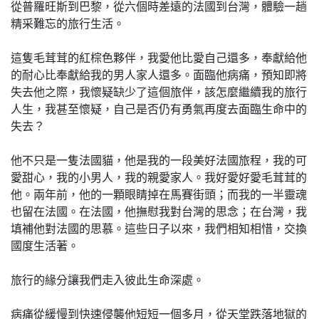
從普羅旺斯到巴黎，從六個時差遠的法國到台灣，體驗一趟
精采難忘的旅行生活。
這隻毛茸茸的紅棕色夥伴，我愛他比愛自己還多，奉獻給他
的耐心比奉獻給我的男人家人還多。面臨他病痛，預知即將
失去他之際，我懷疑缺少了這個旅伴，該怎麼繼續我的旅行
人生，我甚至懷疑，自己是否仍有勇氣再度去面臨生命中的
失去？
他不只是一隻法國貓，他是我的一段美好法國旅程，我的可
愛甜心，我的小男人，我的親愛家人。我好愛好愛毛茸茸的
他。兩年前，他的一顆眼睛掉在馬賽街頭；而我的一半靈魂
也留在法國。在法國，他撫慰我對台灣的思念；在台灣，我
填補他對法國的思慕。這些日子以來，我們相知相惜，交換
國度生活著。
旅行的緣分讓我們走入彼此生命深處。
病痛從緩慢到快速侵襲他短短一個多月，從天堂跌落地獄的