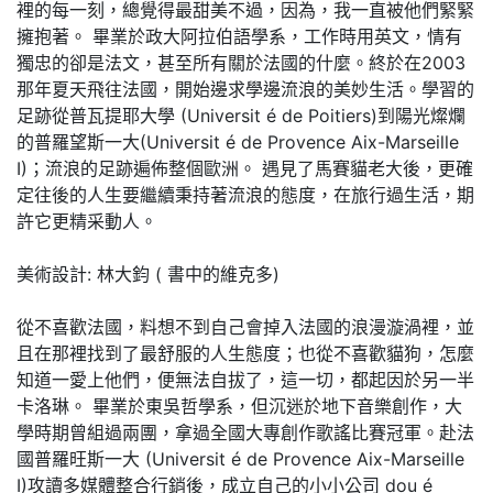
裡的每一刻，總覺得最甜美不過，因為，我一直被他們緊緊
擁抱著。 畢業於政大阿拉伯語學系，工作時用英文，情有
獨忠的卻是法文，甚至所有關於法國的什麼。終於在2003
那年夏天飛往法國，開始邊求學邊流浪的美妙生活。學習的
足跡從普瓦提耶大學 (Universit é de Poitiers)到陽光燦爛
的普羅望斯一大(Universit é de Provence Aix-Marseille
I)；流浪的足跡遍佈整個歐洲。 遇見了馬賽貓老大後，更確
定往後的人生要繼續秉持著流浪的態度，在旅行過生活，期
許它更精采動人。
美術設計: 林大鈞 ( 書中的維克多)
從不喜歡法國，料想不到自己會掉入法國的浪漫漩渦裡，並
且在那裡找到了最舒服的人生態度；也從不喜歡貓狗，怎麼
知道一愛上他們，便無法自拔了，這一切，都起因於另一半
卡洛琳。 畢業於東吳哲學系，但沉迷於地下音樂創作，大
學時期曾組過兩團，拿過全國大專創作歌謠比賽冠軍。赴法
國普羅旺斯一大 (Universit é de Provence Aix-Marseille
I)攻讀多媒體整合行銷後，成立自己的小小公司 dou é