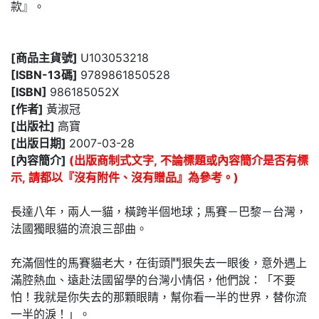
款』。
[商品主貨號]
U103053218
[ISBN-13碼]
9789861850528
[ISBN]
986185052X
[作者]
黃淑冠
[出版社]
高寶
[出版日期]
2007-03-28
[內容簡介]
(出版商制式文字, 不論標題或內容簡介是否有標
示, 請都以『沒有附件、沒有贈品』為參考。)
長達八年，兩人一貓，橫跨半個地球；馬賽－巴黎－台灣，
法國獨眼貓的流浪三部曲。
充滿個性的馬賽貓老大，在街頭鬥狠失去一眼後，意外遇上
滿腔熱血、遠赴法國留學的台灣小情侶，他們說：「不要
怕！我就是你失去的那顆眼睛，幫你看一半的世界，替你流
一半的淚！」。