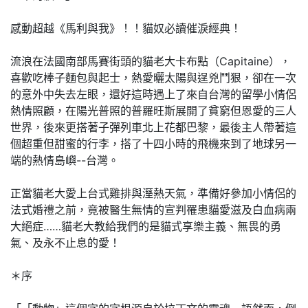
感動超越《馬利與我》！！貓奴必讀催淚經典！
流浪在法國南部馬賽街頭的貓老大卡布點（Capitaine），
喜歡吃棒子麵包與起士，熱愛曬太陽與逞兇鬥狠，卻在一次
的意外中失去左眼，還好這時遇上了來自台灣的留學小情侶
熱情照顧，在陽光普照的普羅旺斯展開了貧窮但恩愛的三人
世界，後來更搭著子彈列車北上花都巴黎，最後主人帶著這
個超重但甜蜜的行李，搭了十四小時的飛機來到了地球另一
端的熱情島嶼--台灣。
正當貓老大愛上台式雞排與溼熱天氣，準備好參加小情侶的
法式婚禮之前，竟被醫生無情的宣判罹患貓愛滋及白血病兩
大絕症……貓老大教給我們的是貓式享樂主義、無畏的勇
氣、及永不止息的愛！
＊序