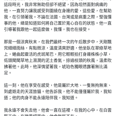
這段時光，我非常無助但卻不絕望，因為坦然面對病痛的
他，一直努力讓我感受到圍繞在身邊的愛，這些愛，在幫助
我，在引領著我。不論在法國、台灣或是病重之際，堅強懂
事的他，總是知道如何將自己置於寬心自在的狀態。他一直
引導著我跟他一起這麼做，我懂，我也在接受。
那是一個涼爽秋末，在我們最終一次的午后散步中，天剛飄
完細細雨絲，有點微涼，溫度清爽舒適，他坐臥在翠綠草地
上，蜷曲起靈活的虎斑尾巴，用它輕輕拍打身邊株株小草，
低頭聞聞草地上濕潤的泥土香氣，掠過枝頭的秋風，溫柔吹
拂著他。此時，他深情望著我，琥珀色獨眼透露著無比滿
足。
這一刻，他在享受在感受，他是屬於大地、一隻無拘無束、
到處遊走的天涯旅貓。他告訴我，他不能僅僅屬於我，我知
道；他的肉身不能永遠陪伴我，我知道。
我永遠不會失去他，他會一直在這裡，在我的心中，在白雲