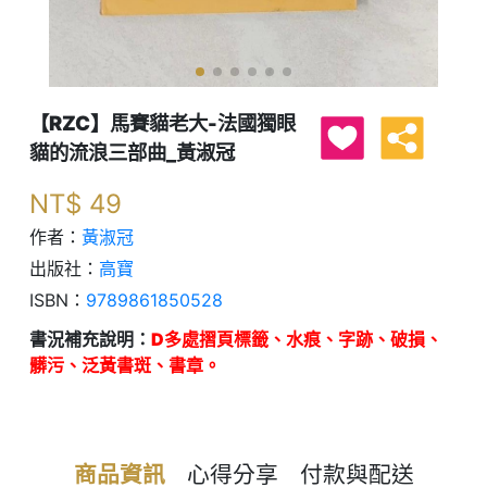
【RZC】馬賽貓老大-法國獨眼
貓的流浪三部曲_黃淑冠
NT$
49
作者：
黃淑冠
出版社：
高寶
ISBN：
9789861850528
書況補充說明：
D多處摺頁標籤、水痕、字跡、破損、
髒污、泛黃書斑、書章。
商品資訊
心得分享
付款與配送