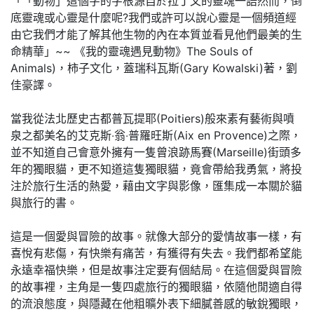
「「動物」這個字的字根源自於拉丁文的靈魂一語然而，倒
底靈魂或心靈是什麼呢?我們或許可以說心靈是一個頻道經
由它我們才能了解其他生物的內在本質並看見他們最美的生
命精華」~~ 《我的靈魂遇見動物》The Souls of
Animals)，柿子文化，蓋瑞科瓦斯(Gary Kowalski)著，劉
佳豪譯。
當我從法北歷史古都普瓦提耶(Poitiers)般來素有藝術與噴
泉之都美名的艾克斯‧翁‧普羅旺斯(Aix en Provence)之際，
並不知道自己會意外擁有一隻曾浪跡馬賽(Marseille)街頭多
年的獨眼貓，更不知道這隻獨眼貓，竟會帶給我勇氣，將投
注於旅行生活的熱愛，藉由文字與影像，匯集成一本關於貓
與旅行的書。
這是一個愛與冒險的故事。就像大部分的愛情故事一樣，有
喜悅有悲傷，有快樂有痛苦，有獲得有失去。我們都希望能
永遠幸福快樂，但是故事注定要有個結局。在這個愛與冒險
的故事裡，主角是一隻四處旅行的獨眼貓，依隨他閒適自得
的流浪態度，與隱藏在他粗曠外表下細膩善感的敏銳獨眼，