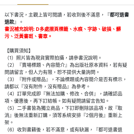
以下書況，主觀上皆可閱讀，若收到後不滿意，『
都可退書
退款
』。
書況補充說明: D多處摺頁標籤、水痕、字跡、破損、髒
污、泛黃書斑、書章。
【購買須知】
（1）照片皆為現貨實際拍攝，請參書況說明。
（2）『賣場標題、內容簡介』為出版社原本資料，若有疑
問請留言，但人力有限，恕不提供大量詢問。
（3）『附件或贈品』，不論標題或內容簡介是否有標示，
請都以『沒有附件，沒有贈品』為參考。
（4）訂單完成即『無法加購、修改、合併』，請確認品
項、優惠後，再下訂結帳。如有疑問請留言告知。
（5）二手書皆為獨立商品，下訂即刪除該品項，故『取
消』後無法重新訂購，須等系統安排『2個月後』重新上
架。
（6）收到書籍後，若不滿意，或有缺漏，『都可退書退