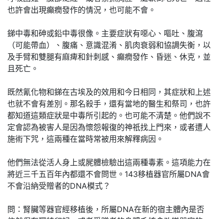
也許會出現癲癇發作的情況，也可能不會。
銻中毒和砷或鉛中毒很像。主要症狀有噁心、嘔吐、腹瀉
（可能帶血）、腹痛、意識混淆、肌肉衰弱和協調失衡，以
及手臂和雙腿有麻痺和針刺感、癲癇發作、昏迷、休克，並
且死亡。
既然氰化物和銻在古埃及的效用和今日相同，其症狀和上述
也就不會有差別。那名殺手，還有當地的醫生和祭司，也許
都知道這類症狀是中毒所引起的。也可能不清楚。他們說不
定會認為被害人是因為懷怨報復的神祇找上門來，或者遭人
施術下咒，這兩種在當時常被用來解釋病因。
他們無法從活人身上或屍體檢驗出這兩種毒素。這項能力在
將近三千五百年內都還不會問世。143移植器官所屬DNA會
不會沿納受贈者的DNA模式？
問：腎臟等器官經移植後，所屬DNA在新的宿主體內是否