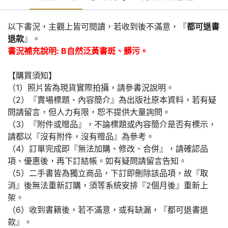
以下書況，主觀上皆可閱讀，若收到後不滿意，『
都可退書
退款
』。
書況補充說明: B自然泛黃書斑、髒污。
【購買須知】
（1）照片皆為現貨實際拍攝，請參書況說明。
（2）『賣場標題、內容簡介』為出版社原本資料，若有疑
問請留言，但人力有限，恕不提供大量詢問。
（3）『附件或贈品』，不論標題或內容簡介是否有標示，
請都以『沒有附件，沒有贈品』為參考。
（4）訂單完成即『無法加購、修改、合併』，請確認品
項、優惠後，再下訂結帳。如有疑問請留言告知。
（5）二手書皆為獨立商品，下訂即刪除該品項，故『取
消』後無法重新訂購，須等系統安排『2個月後』重新上
架。
（6）收到書籍後，若不滿意，或有缺漏，『都可退書退
款』。