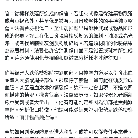
答：從樓梯跌落所造成的傷害，看起來就像是從建築物跌落
或者車禍意外，甚至像是被有力且具攻擊性的凶手持鈍器擊
傷。法醫會檢視傷口，至少能推斷出是哪種武器或物品所形
成的傷痕。好比在傷口發現自樓梯剝落的細刺、油漆或亮光
漆，或者找到牆壁灰泥及粉刷碎屑。若這類材料的化驗結果
為家居材料，法醫也許會猜測傷口並不是鉛管或球棒所造成
的。這必須使用化學檢驗和顯微鏡分析樣本才能得知。
倘若被害人跌落樓梯時撞到頭部，且撞擊力道足以引發出血
並流入大腦或周邊部位，那麼除了瘀傷，還可能在頭皮形成
血腫。甚至是血淋淋的撕裂傷。這不一定會出現，不過依照
你描述的情況，機會很高。法醫驗屍時，如果發現死者腦部
嚴重受創或者大量出血，他有可能判定死因為頭部遭受鈍器
擊傷。分析傷口特徵，他還可能從結果說明傷勢是跌落樓梯
所致，而非物品鈍挫傷。
至於如何判定屍體是否遭人移動，或許可以從幾件事來看。