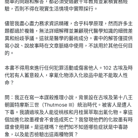
簡單的問題和解答，都必須受過數十年教育並累積實務經
驗，否則不得在現實生活情境中實際採行。
儘管我盡心盡力務求資訊精確，合乎科學原理，然而許多主
題都過於複雜，無法詳細解釋並兼顧現代醫學知識的細微差
異和紛歧爭議。這就是醫學的藝術成分。書中的解答僅提供
寫小說、說故事時在文章脈絡中使用，不該用於其他任何目
的。
本書不得用來進行任何犯罪活動或傷害他人。102 古埃及時
代若有人蓄意殺人，拿氰化物添入化妝品中能不能取人性
命？
問：我正在寫一本謀殺推理小說，背景設在古埃及第十八王
朝圖特摩斯三世（Thutmose III）統治時代。被害人是遭人
下毒。我讀過埃及人能從桃核和月桂葉萃取出氰化物。拿這
個加進化妝墨裡會不會造成死亡？我發現他們的化妝墨有時
還會使用銻。是這樣嗎？他們知不知道哪些症狀是中毒跡
象，以及能否檢驗出這兩種物質？