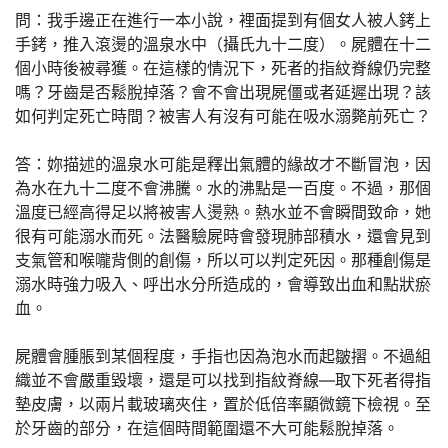
問：我手邊正在進行一本小說，裡面提到有個女人被人銬上
手銬，推入滾燙的溫泉水中（攝氏九十二度）。屍體在十二
個小時後被尋獲。在這樣的情況下，死者的指紋脊線仍完整
嗎？牙齒是否鬆脫掉落？會不會出現屍僵或者延遲出現？該
如何判定死亡時間？被害人有沒有可能在吸水溺斃前死亡？
答：妳描述的溫泉水可能是釋出氣體的緣故才不斷冒泡，因
為水在九十二度不會沸騰。水的沸點是一百度。不過，那個
溫度已經高得足以將被害人燙熟。熱水並不會瞬間致命，她
很有可能溺水而死。法醫驗屍時會發現肺部積水，還會見到
支氣管和喉嚨背側的創傷，所以可以判定死因。那種創傷是
溺水時強力吸入、呼出水分所造成的，會導致出血和點狀瘀
血。
屍體會腫脹到某個程度，手指也因為泡水而起皺摺。不過組
織並不會嚴重毀壞，還是可以找到指紋脊線—取下死者得指
墊皮膚，以兩片載玻璃夾住，置於低倍率顯微鏡下檢視。至
於牙齒的部分，在這個時間範圍還不大可能鬆脫掉落。