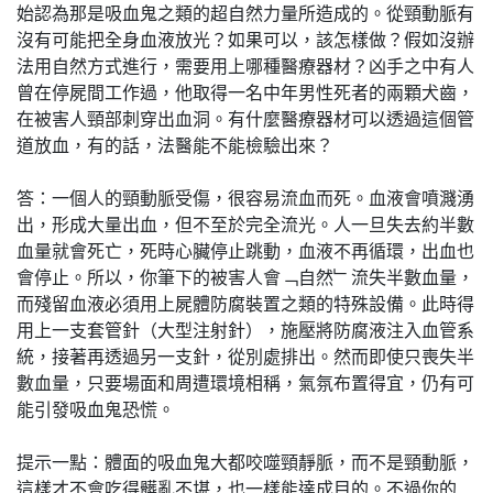
始認為那是吸血鬼之類的超自然力量所造成的。從頸動脈有
沒有可能把全身血液放光？如果可以，該怎樣做？假如沒辦
法用自然方式進行，需要用上哪種醫療器材？凶手之中有人
曾在停屍間工作過，他取得一名中年男性死者的兩顆犬齒，
在被害人頸部刺穿出血洞。有什麼醫療器材可以透過這個管
道放血，有的話，法醫能不能檢驗出來？
答：一個人的頸動脈受傷，很容易流血而死。血液會噴濺湧
出，形成大量出血，但不至於完全流光。人一旦失去約半數
血量就會死亡，死時心臟停止跳動，血液不再循環，出血也
會停止。所以，你筆下的被害人會﹁自然﹂流失半數血量，
而殘留血液必須用上屍體防腐裝置之類的特殊設備。此時得
用上一支套管針（大型注射針），施壓將防腐液注入血管系
統，接著再透過另一支針，從別處排出。然而即使只喪失半
數血量，只要場面和周遭環境相稱，氣氛布置得宜，仍有可
能引發吸血鬼恐慌。
提示一點：體面的吸血鬼大都咬噬頸靜脈，而不是頸動脈，
這樣才不會吃得髒亂不堪，也一樣能達成目的。不過你的