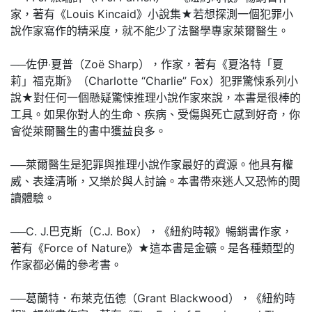
家，著有《Louis Kincaid》小說集★若想探測一個犯罪小
說作家寫作的精采度，就不能少了法醫學專家萊爾醫生。
──佐伊‧夏普（Zoë Sharp），作家，著有《夏洛特「夏
莉」福克斯》（Charlotte “Charlie” Fox）犯罪驚悚系列小
說★對任何一個懸疑驚悚推理小說作家來說，本書是很棒的
工具。如果你對人的生命、疾病、受傷與死亡感到好奇，你
會從萊爾醫生的書中獲益良多。
──萊爾醫生是犯罪與推理小說作家最好的資源。他具有權
威、表達清晰，又樂於與人討論。本書帶來迷人又恐怖的閱
讀體驗。
──C. J.巴克斯（C.J. Box），《紐約時報》暢銷書作家，
著有《Force of Nature》★這本書是金礦。是各種類型的
作家都必備的參考書。
──葛蘭特．布萊克伍德（Grant Blackwood），《紐約時