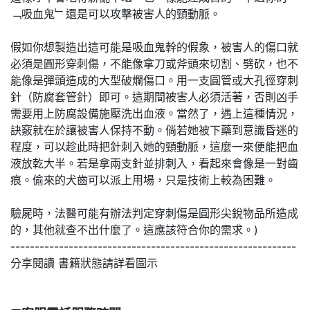
﹁吸血鬼﹂還是可以攻擊被害人的頸動脈。
假如你想製造出這可能是吸血鬼幹的假象，被害人的傷口就
必須是圓形穿刺傷，不能像拿刀或斧頭來切割、劈砍，也不
能像是彈頭造成的大型破爛傷口。用一支圓管或大孔徑穿刺
針（防腐套管針）即可。這期間被害人必須活著，否則凶手
需要用上防腐設備施壓洗出血液。當然了，遇上這種情況，
訣竅就在於讓被害人保持不動。倘若她被下藥到意識昏迷的
程度，可以趁此時把針刺入她的頸動脈，這麼一來便能把血
液放乾大半。若是拿兩支針並排刺入，看起來會像是一對齒
痕。偷來的犬齒可以派上用場，只是技術上較為困難。
驗屍時，法醫可能有辦法判定穿刺傷是圓形尖銳物品所造成
的，其他就查不出什麼了。這應該符合你的需求。)
-----------------------------------------------------------
分享閱讀 書籍狀態請詳看圖示