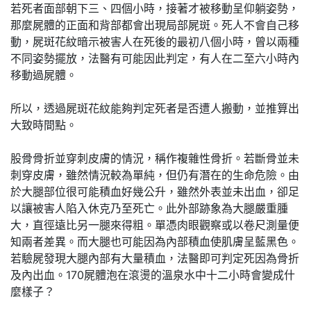
若死者面部朝下三、四個小時，接著才被移動呈仰躺姿勢，
那麼屍體的正面和背部都會出現局部屍斑。死人不會自己移
動，屍斑花紋暗示被害人在死後的最初八個小時，曾以兩種
不同姿勢擺放，法醫有可能因此判定，有人在二至六小時內
移動過屍體。
所以，透過屍斑花紋能夠判定死者是否遭人搬動，並推算出
大致時間點。
股骨骨折並穿刺皮膚的情況，稱作複雜性骨折。若斷骨並未
刺穿皮膚，雖然情況較為單純，但仍有潛在的生命危險。由
於大腿部位很可能積血好幾公升，雖然外表並未出血，卻足
以讓被害人陷入休克乃至死亡。此外部跡象為大腿嚴重腫
大，直徑遠比另一腿來得粗。單憑肉眼觀察或以卷尺測量便
知兩者差異。而大腿也可能因為內部積血使肌膚呈藍黑色。
若驗屍發現大腿內部有大量積血，法醫即可判定死因為骨折
及內出血。170屍體泡在滾燙的溫泉水中十二小時會變成什
麼樣子？