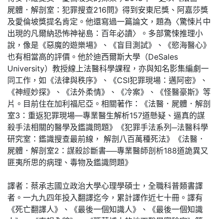
屍體．解剖室：犯罪搜查216問》得到安東尼獎、阿嘉莎獎
及愛倫坡獎提名肯定。他還寫過一篇論文，題為〈驚悚片中
出現的凡爾納恐怖神祕島：百年必讀〉。多部驚悚推理小
說，像是《惡魔的遊樂場》、《盲目測試》、《慾海醫心》
也有相當高的評價。他於迪西爾斯大學（DeSales
University）教授線上法醫科學課程，亦與知名影集編劇一
同工作，如《法律與秩序》、《CSI犯罪現場：邁阿密》、
《神經妙探》、《法外柔情》、《冷案》、《怪醫豪斯》等
片。目前住在加利福尼亞。相關著作：《法醫．屍體．解剖
室3：重返犯罪現場—專業醫生解析157道懸疑、逼真的謀
殺手法相關的醫學及鑑識問題》《犯罪手法系列─法醫科學
研究室：鑑識搜查最前線， 解剖八百萬種死法》《法醫．
屍體．解剖室2：謀殺診斷書──專業醫師剖析188道詭異又
匪夷所思的病理、毒物及鑑識問題》
譯者：蔡承志國立政治大學心理學碩士，全職科普類書譯
者。一九九四年投入翻譯迄今，累計譯作近七十冊。譯有
《死亡翻譯人》、《最後一個知識人》、《最後一個知識