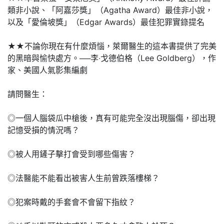
類非小說、「阿嘉莎獎」（Agatha Award）最佳非小說，
以及「愛倫坡獎」（Edgar Awards）最佳犯罪實錄提名
★★不論你現在有什麼煩惱，萊爾醫生的這本書提供了完美
的黑暗與愉快處方。──李‧戈德伯格（Lee Goldberg），作
家、美國人氣影集編劇
請問醫生：
◎一個人腦袋瓜中槍後，真有可能完全沒出現腦傷，卻出現
記憶受損的情況嗎？
◎被人用鏟子擊打會受到哪些傷害？
◎法醫能不能看出被害人生前曾跌落樓梯？
◎犯案時戴的手套會不會留下指紋？