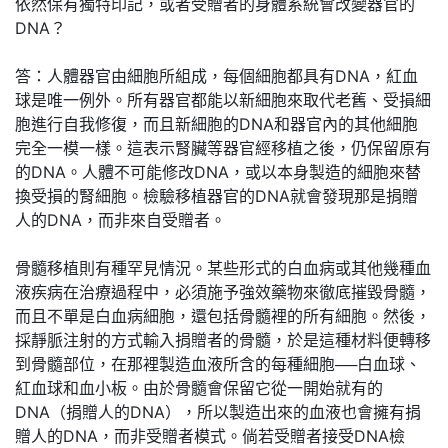
依然保有獨特印記，或者受贈者的身體系統會改變器官的
DNA？
答：人體器官由細胞所組成，每個細胞都具有DNA，紅血
球是唯一例外。所有器官都能以新細胞來取代老舊、受損細
胞進行自我修復，而且新細胞的DNA和器官內的其他細胞
完全一模一樣。這表示腎臟等器官經移植之後，仍保留原有
的DNA。人體不可能修改DNA，或以本身製造的細胞來替
換受損的腎細胞。檢驗移植器官的DNA就會發現那是捐贈
人的DNA，而非來自受贈者。
骨髓移植則有種罕見情況。某些形式的白血病或其他幾種血
液疾病在治療過程中，必須施予強效藥物來徹底摧毀骨髓，
而且不單是白血病細胞，還包括骨髓裡的所有細胞。然後，
採靜脈注射的方式輸入捐贈者的骨髓，於是這種材料便轉移
到骨髓部位，在那裡製造血液所含的每種細胞──白血球、
紅血球和血小板。由於骨髓會保留它從一開始就有的
DNA（捐贈人的DNA），所以製造出來的血液也會擁有捐
贈人的DNA，而非受贈者模式。倘若受贈者接受DNA檢