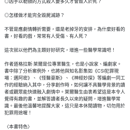
◎凶手以勒頸的方式殺人要多久才會致人於死？
◎怎樣做才能完全毀屍滅跡？
不管是應劇情轉折需要，還是老掉牙的安排，為什麼好看的
書，好看的戲，常常有人受傷、有人死？
這次就以他們為主題好好研究，增進一些醫學常識吧！
作者道格拉斯‧萊爾是位專業醫生，也是小說家、編劇家。
書中除了分析案例外，也將他與知名影集如《CSI犯罪現
場：邁阿密》、《怪醫豪斯》、《神經妙探》等編劇一同工
作的經驗納入其中，分享創作時，如何讓不具醫學背景的讀
者或觀眾能快速融入劇情中。萊爾醫生由衷希望這是本令人
覺得有趣的書，並解答讀者長久以來的疑問，增進醫學常
識。最後他溫馨地提醒大家，這只是本休閒讀物，切勿用於
犯罪用途喔！
〈本書特色〉