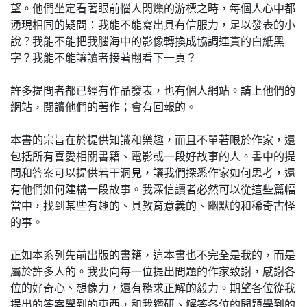
望。他們坐定看著眼前惱人閃爍的游標之時，每個人心中都
湧現相同的疑問：我能不能寫出具有信服力，足以發表的小
說？我能不能把我腦海中的影像轉換成協調連貫的白紙黑
字？我能不能讓讀者接著翻看下一頁？
許多提問者都已經有作品發表，也有個人網站。請上他們的
網站，閱讀他們的著作；會有回報的。
本書的宗旨在於提供知識和樂趣，而且不單著眼於作家，還
包括所有喜愛相關書籍、電影或一段好故事的人。書中的提
問和答案可以提供若干洞見，讓我們探悉作家如何思考，還
有他們如何建構一段故事。我深信讀者必然可以從這些篇幅
當中，找到某些有趣的、具教育意義的、幽默的和稀奇古怪
的事。
正如本系列先前出版的書籍，這本書也不完全是我的，而是
屬於許多人的。我要向每一位提出問題的作家致謝，感謝各
位的好奇心、想像力，還有務求正解的毅力。期望各位從我
提出的答案學到的東西，和我鑽研、解答各位的問題學到的