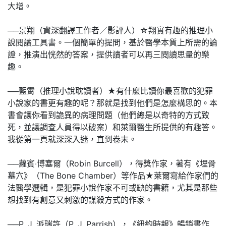
大增。
──景翔（資深翻譯工作者／影評人）☆翔實有趣的推理小
說閱讀工具書。一個簡單的提問，基於醫學本質上所需的論
證，推演出恍然的答案，提供讀者可以再三閱讀思量的樂
趣。
──藍霄（推理小說耽讀者）★有什麼比讀你最喜歡的犯罪
小說家的書更有趣的呢？那就是找到他們是怎麼構思的。本
書會讓你看到詭異的病理問題（他們總是以奇特的方式致
死，並讓調查人員得以破案）和萊爾醫生所提供的有趣答。
我從第一頁就深深入迷，直到卷末。
──蘿賓‧博塞爾（Robin Burcell），得獎作家，著有《埋骨
墓穴》（The Bone Chamber）等作品★萊爾寫給作家們的
法醫學選輯，是犯罪小說作家不可或缺的書籍，尤其是那些
想找到有創意又刺激的謀殺方式的作家。
──P. J. 派瑞許（P. J. Parrish），《紐約時報》暢銷書作