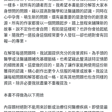
一樣多。就所有的讀者而言，我希望本書能部分解答大家本
身想問的問題，藉以提高對醫學和法醫議題的認識，同時在
心中孕育、萌生新的問題，還有最重要的是激發你的創意泉
源。所有的作家都曾以一個問題起步，踏上旅程來鋪陳新的
故事，說不定你也會自問：假如是這樣呢？也許你會拾起紙
筆，隨我們一道投身這個經常要令人發狂—卻也絕對會有回
報—的專業。
在解答每道問題時，我試圖提供充分的背景資料，為手頭的
醫學或法醫議題補充基礎脈絡，也希望藉此釐清該特定情節
的細微差異。這麼做的目的，是為了讓作家能夠使用這份新
獲得的認識，精心創作出更令人信服的場景或故事。我設法
讓每組問題和解答都自成一格，若有其他問題也包含同樣的
資訊，除非必要我就盡量不重複提及。
本書不得做為以下用途
內容題材絕對不能用來診斷或治療任何醫療疾病。即使是最