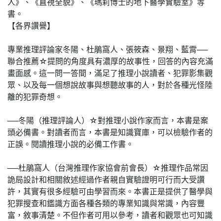
人》、《直視全貌》、《瑪莉博士的地下醫學實驗室》等
書。
【各界讚譽】
專業推理評論家冬陽、杜鵑窩人、張筱森、景翔、藍霄──
聯合推薦☆提問的角度具有濃厚的故事性，回答的內容充滿
畫面感。這一問一答間，滿足了推理小說讀者、犯罪影集觀
眾、以及每一個想說故事與想聽故事的人，對於各種光怪陸
離的犯罪奇想。
──冬陽（推理評論人）☆對推理小說作家而言，本書是案
頭必備書。對讀者而言，本書是知識寶庫，可以檢驗作者的
正誤。閱讀推理小說的必備工作書。
──杜鵑窩人（台灣推理作家協會前會長）☆推理作品常因
詭局設計和相關敘述經過作者親自實驗證明可行而大受讚
許，其實有很多經驗可由學習而來。本書正是提供了醫學與
犯罪搜查和鑑識方面各種各類的專業知識與常識，內容豐
富，敘事清楚。不但作者可用以參考，讀者和觀眾也可知識