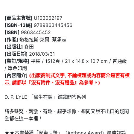
[商品主貨號]
U103062197
[ISBN-13碼]
9789863445456
[ISBN]
9863445452
[作者]
道格拉斯‧萊爾, 蔡承志
[出版社]
麥田
[出版日期]
2018/03/31
[裝訂/規格]
平裝 / 1512頁 / 21 x 14.8 x 10.7 cm / 普通級
/ 單色印刷
[內容簡介]
(出版商制式文字, 不論標題或內容簡介是否有標
示, 請都以『沒有附件、沒有贈品』為參考。)
D. P. LYLE 「醫生在線」鑑識問答系列
諸多懸疑、刺激、有趣、超乎想像、想問又說不出口的疑問
全都在這一本裡！
★★本書榮獲「安東尼獎」（Anthony Award）最佳評論