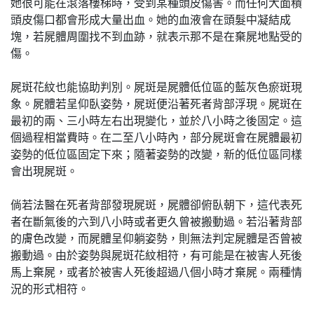
她很可能在滾落樓梯時，受到某種頭皮傷害。而任何大面積
頭皮傷口都會形成大量出血。她的血液會在頭髮中凝結成
塊，若屍體周圍找不到血跡，就表示那不是在棄屍地點受的
傷。
屍斑花紋也能協助判別。屍斑是屍體低位區的藍灰色瘀斑現
象。屍體若呈仰臥姿勢，屍斑便沿著死者背部浮現。屍斑在
最初的兩、三小時左右出現變化，並於八小時之後固定。這
個過程相當費時。在二至八小時內，部分屍斑會在屍體最初
姿勢的低位區固定下來；隨著姿勢的改變，新的低位區同樣
會出現屍斑。
倘若法醫在死者背部發現屍斑，屍體卻俯臥朝下，這代表死
者在斷氣後的六到八小時或者更久曾被搬動過。若沿著背部
的膚色改變，而屍體呈仰躺姿勢，則無法判定屍體是否曾被
搬動過。由於姿勢與屍斑花紋相符，有可能是在被害人死後
馬上棄屍，或者於被害人死後超過八個小時才棄屍。兩種情
況的形式相符。