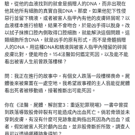
驗，從他的血液找到的就會是捐贈人的DNA，而非出現在
他其他所有細胞的真實自我DNA。那麼，如果他犯下性侵
惡行並留下精液，或者被害人指甲內有他的皮膚碎屑呢？以
血液樣本進行檢驗，結果不會吻合，於是凶手得以脫身。改
以拭子抹擦口腔內側取得口腔細胞，就能解決這個問題。這
類細胞所含DNA，就是凶手的原有形式，而不是骨髓捐贈
人的DNA。用這種DNA和精液與被害人指甲內殘留的碎屑
皮膚比對，便能吻合。154法醫如何鑑定死因，以及能不能
看出被害人生前曾跌落樓梯？
問：我正在進行的故事中，有個女人跌落一段樓梯喪命。屍
體後來被棄置在一處空地。我希望故事裡的主人翁能從屍體
看出死者被移動過，接著推斷出可能死因。
你在《法醫．屍體．解剖室3：重返犯罪現場》一書中曾提
到跌落導致股骨碎裂有可能造成內出血死亡。倘若骨頭並未
穿刺皮膚，有沒有什麼可見跡象能夠指出死因為內出血？或
者，假如被害人死於顱內出血，並非股骨斷折所致，調查人
員可以透過哪種跡象得知？