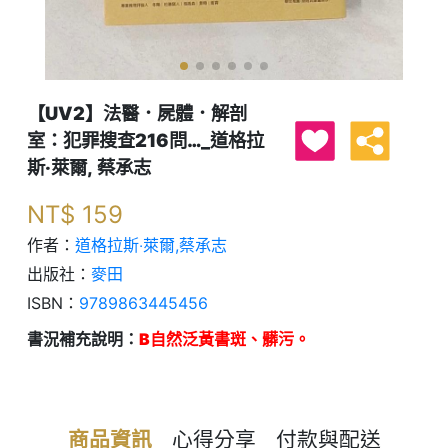
【UV2】法醫．屍體．解剖
室：犯罪搜查216問…_道格拉
斯‧萊爾, 蔡承志
NT$
159
作者：
道格拉斯‧萊爾,蔡承志
出版社：
麥田
ISBN：
9789863445456
書況補充說明：
B自然泛黃書斑、髒污。
商品資訊
心得分享
付款與配送