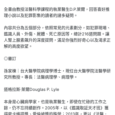
全書由教授法醫科學課程的執業醫生D.P.萊爾，回答喜好推
理小說以及犯罪影集的讀者的諸多疑問。
內容共分為五個部分，依照常見的元素劃分，如犯罪現場、
鑑識人員、外傷、屍體、死亡原因等，總計216道問題。讓
人腎上腺素飆升的深度提問，滿足你強烈好奇心以及渴求正
解的高度欲望。
◎審訂
孫家棟｜台大醫學院病理學博士，現任台大醫學院法醫學研
究所教授。專長：法醫病理學、病理學。
道格拉斯‧萊爾Douglas P. Lyle
本身是心臟病學家，也是執業醫生，即使在忙碌的工作之
餘，仍不忘持續創作。2005年，以《鑑識取証天才班》獲
得麥卡維提獎、愛倫坡獎的殊榮；2013年，更以《法醫．