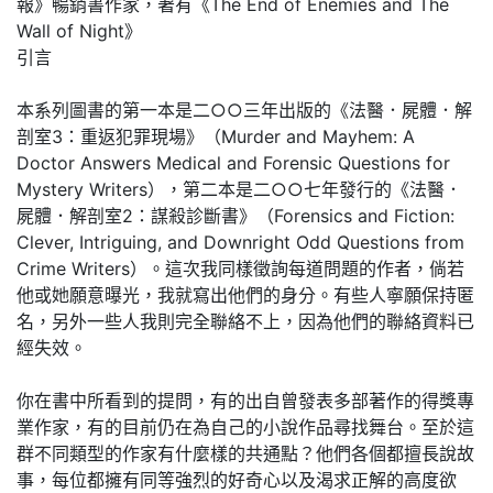
報》暢銷書作家，著有《The End of Enemies and The
Wall of Night》
引言
本系列圖書的第一本是二○○三年出版的《法醫．屍體．解
剖室3：重返犯罪現場》（Murder and Mayhem: A
Doctor Answers Medical and Forensic Questions for
Mystery Writers），第二本是二○○七年發行的《法醫．
屍體．解剖室2：謀殺診斷書》（Forensics and Fiction:
Clever, Intriguing, and Downright Odd Questions from
Crime Writers）。這次我同樣徵詢每道問題的作者，倘若
他或她願意曝光，我就寫出他們的身分。有些人寧願保持匿
名，另外一些人我則完全聯絡不上，因為他們的聯絡資料已
經失效。
你在書中所看到的提問，有的出自曾發表多部著作的得獎專
業作家，有的目前仍在為自己的小說作品尋找舞台。至於這
群不同類型的作家有什麼樣的共通點？他們各個都擅長說故
事，每位都擁有同等強烈的好奇心以及渴求正解的高度欲