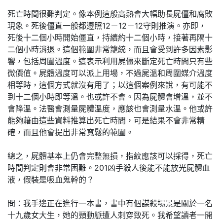
死亡時間很難判定。像本例這般高熱會大幅助長屍僵和腐敗
現象。死後僵直一般都遵照12－12－12守則推演。亦即，
死後十二個小時開始僵直，持續約十二個小時，接著再隔十
二個小時消退。這個範圍非常籠統，而且會受到許多因素影
響，包括周圍溫度。這表示利用屍僵來斷定死亡時間只有些
微價值。屍體溫度可以派上用場，不過屍溫和周圍媒介溫度
相等時，這個方式就沒有用了；以這個案例來說，有可能不
到十二個小時即等溫。也或許不會。因為屍體會增溫，並不
會降溫。法醫會測量屍體溫度，應該也會測量水溫。他或許
能夠藉由這些資料推算出死亡時間，可是結果不會非常精
確，而且他會提出非常寬鬆的範圍。
總之，屍體基本上仍會完整無損，指紋應該可以採得，死亡
時間判定則會非常困難。201凶手殺人後能不能放光屍體血
液，假裝是吸血鬼幹的？
問：我手邊正在進行一本書，書中有個謀殺場景是關於一名
十九歲女大生，她的頸動脈遭人刺穿致死。我希望讀者一開