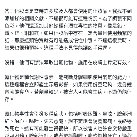
答：化妝墨是當時許多埃及人都會使用的化妝品。我找不到
添加銻的相關文獻，不過很可能有這種情況。為了調製不同
色彩，他們還添加其他幾種有潛在毒性的物質，像是鉛、
鐵、鋅、銅和鎂。如果化妝品中存在一定含量且使用頻繁的
話，那麼這類物質就有可能造成慢性中毒。不過這很費時，
結果也很難預料。這種手法不見得能讓凶手得逞。
沒錯，他們有辦法萃取出氰化物，施用在皮膚上肯定有效。
氰化物是種代謝性毒素，能截斷身體細胞使用氧氣的能力。
這種過程會立即產生深遠影響，如果使用份量足夠，幾分鐘
內就能奪命。若劑量較少，被害人可能會生病，不過仍能倖
存。
氰化物毒性會引發多種症狀，包括呼吸困難、暈眩、臉部潮
紅、噁心、嘔吐、失去意識，說不定還會誘發癲癇，最終導
致死亡。這有可能發生得很快，所以被害人也許會突發嚴重
呼吸困難，臉部泛紅，或者緊抓胸膛，癱軟倒地死亡，過程