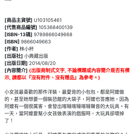
[商品主貨號]
U103105461
[代售商品編號]
105368400139
[ISBN-13碼]
9789866049668
[ISBN]
9866049663
[作者]
林小杯
[出版社]
小典藏出版
[出版日期]
2014/08/20
[內容簡介]
(出版商制式文字, 不論標題或內容簡介是否有標
示, 請都以『沒有附件、沒有贈品』為參考。)
小女孩最喜歡的那件洋裝、最愛背的小包包，都是阿嬤做
的，甚至她想要一個裝恐龍的大袋子，阿嬤也答應她，因為
阿嬤有一個很厲害、會發出喀噠喀噠喀噠聲音的大玩具。有
一天，當阿嬤要幫小女孩做表演的戲服時，大玩具卻壞掉
了！