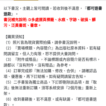
以下書況，主觀上皆可閱讀，若收到後不滿意，『
都可退書
退款
』。
書況補充說明: D多處摺頁標籤、水痕、字跡、破損、髒
污、泛黃書斑、書章。
【購買須知】
（1）照片皆為現貨實際拍攝，請參書況說明。
（2）『賣場標題、內容簡介』為出版社原本資料，若有疑
問請留言，但人力有限，恕不提供大量詢問。
（3）『附件或贈品』，不論標題或內容簡介是否有標示，
請都以『沒有附件，沒有贈品』為參考。
（4）訂單完成即『無法加購、修改、合併』，請確認品
項、優惠後，再下訂結帳。如有疑問請留言告知。
（5）二手書皆為獨立商品，下訂即刪除該品項，故『取
消』後無法重新訂購，須等系統安排『2個月後』重新上
架。
（6）收到書籍後，若不滿意，或有缺漏，『都可退書退
款』。