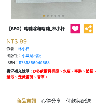
【SEG】喀噠喀噠喀噠_林小杯
NT$
99
作者：
林小杯
出版社：
小典藏出版
ISBN：
9789866049668
書況補充說明：
D多處摺頁標籤、水痕、字跡、破損、
髒污、泛黃書斑、書章。
商品資訊
心得分享
付款與配送