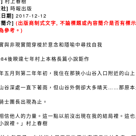
者]
村上春樹
版社]
時報出版
版日期]
2017-12-12
容簡介]
(出版商制式文字, 不論標題或內容簡介是否有標示
為參考。)
實與非現實間穿梭於意念和隱喻中尋找自我
Q84後睽違七年村上本格長篇小說鉅作
年五月到第二年年初，我住在那狹小山谷入口附近的山上
山谷深處一直下著雨，但山谷外側卻大多晴天……那原本
騎士團長出現為止。
相信他人的力量。這一點以前沒出現在我的結局裡。這也
小說裡。」村上春樹