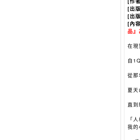
[作
[出
[出
[內
品』
在現
自1
從那
夏天
直到
「人
我的