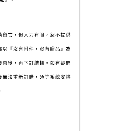
請留言，但人力有限，恕不提供
都以『沒有附件，沒有贈品』為
優惠後，再下訂結帳。如有疑問
後無法重新訂購，須等系統安排
。