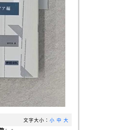
文字大小：
小
中
大
款
』。