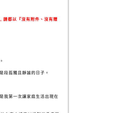
, 請都以『沒有附件、沒有贈
。
是段孤獨且靜謐的日子。
是我第一次讓家庭生活出現在