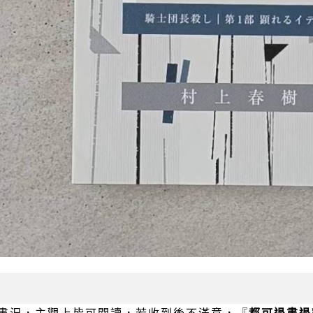
書況，主觀上皆可閱讀，若收到後不滿意，『
都可退書退