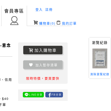
登入
註冊
會員專區
購物車(
0
)
我的訂單
瀏覽紀錄
-意念
加入購物車
加入暫存清單
清除瀏覽紀錄
限時特價，要買要快
TM、信用
LINE分享
FB分享
0
$40
下單