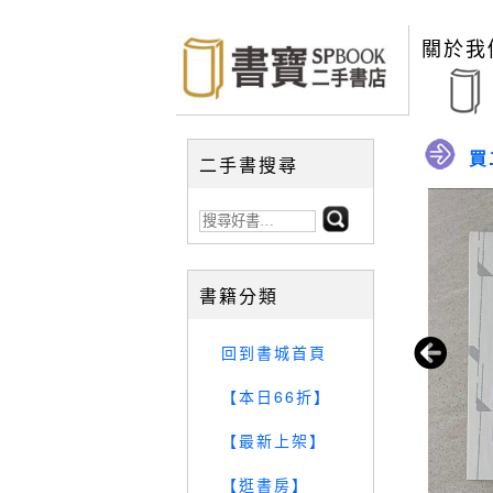
關於我
買
二手書搜尋
書籍分類
回到書城首頁
【本日66折】
【最新上架】
【逛書房】