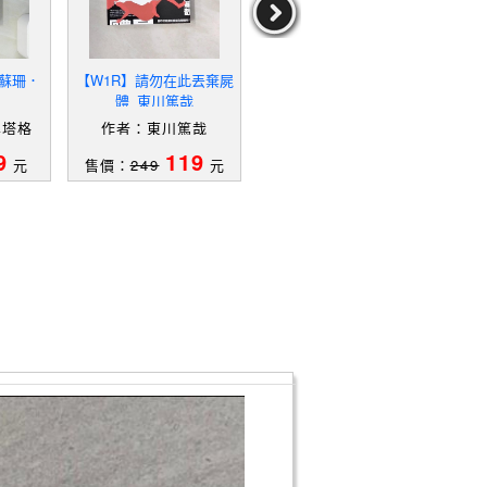
_蘇珊．
【W1R】請勿在此丟棄屍
【W1S】希波克拉底的憂
【W13
體_東川篤哉
鬱_中山七里, 劉姿君
nd B
桑塔格
作者：東川篤哉
作者：中山七里,劉姿君
9
119
89
元
售價：
249
元
售價：
189
元
售