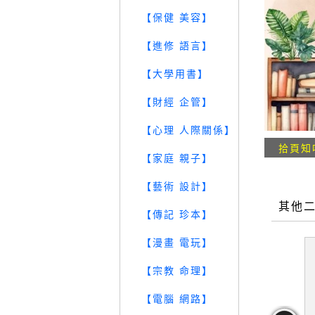
【保健 美容】
【進修 語言】
【大學用書】
【財經 企管】
【心理 人際關係】
拾頁知
【家庭 親子】
【藝術 設計】
其他
【傳記 珍本】
【漫畫 電玩】
【宗教 命理】
【電腦 網路】