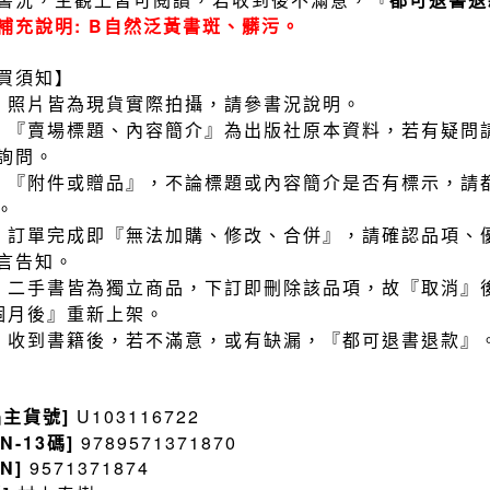
補充說明: B自然泛黃書斑、髒污。
買須知】
）照片皆為現貨實際拍攝，請參書況說明。
）『賣場標題、內容簡介』為出版社原本資料，若有疑問
詢問。
）『附件或贈品』，不論標題或內容簡介是否有標示，請
。
）訂單完成即『無法加購、修改、合併』，請確認品項、
言告知。
）二手書皆為獨立商品，下訂即刪除該品項，故『取消』
個月後』重新上架。
）收到書籍後，若不滿意，或有缺漏，『都可退書退款』
品主貨號]
U103116722
BN-13碼]
9789571371870
BN]
9571371874