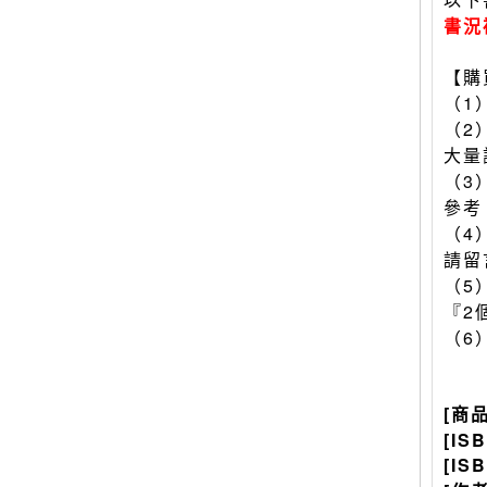
書況
【購
（1
（2
大量
（3
參考
（4
請留
（5
『2
（6
[商
[IS
[IS