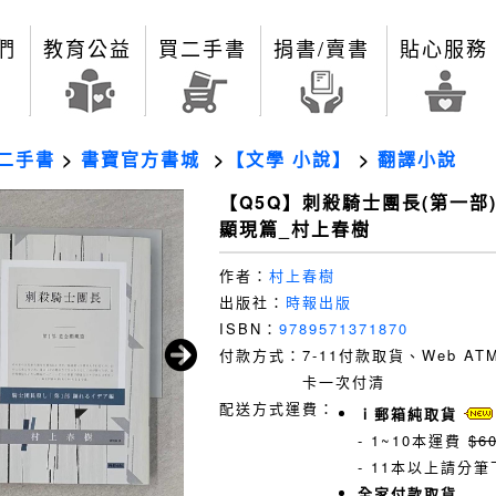
們
教育公益
買二手書
捐書/賣書
貼心服務
二手書
>
書寶官方書城
>
【文學 小說】
>
翻譯小說
【Q5Q】刺殺騎士團長(第一部)
顯現篇_村上春樹
作者：
村上春樹
出版社：
時報出版
ISBN：
9789571371870
付款方式：
7-11付款取貨、Web A
卡一次付清
配送方式運費：
ｉ郵箱純取貨
- 1~10本運費
$6
- 11本以上請分筆
全家付款取貨