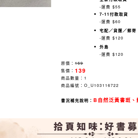
-運費 $55
7-11付款取貨
-運費 $60
宅配／貨運／郵寄
-運費 $120
外島
-運費 $120
原價：
169
139
售價：
商品數量：
1
商品編號：
O_U103116722
B自然泛黃書斑、
書況補充說明：