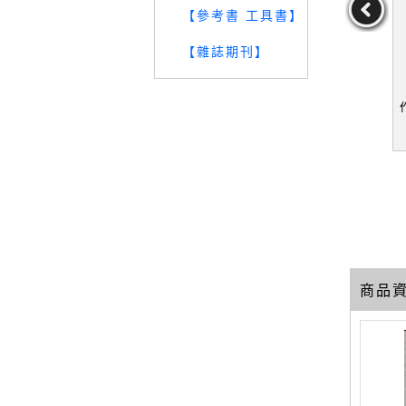
【參考書 工具書】
【雜誌期刊】
代日本文學掃
【W1M】一本讀懂芥川龍
【W1N】重生_朝井遼
水福
之介：天才廚師專愛短篇
料理_新潮文庫, 李彥樺
林水福
作者：新潮文庫,李彥樺
作者：朝井遼
39
89
49
元
售價：
189
元
售價：
119
元
商品