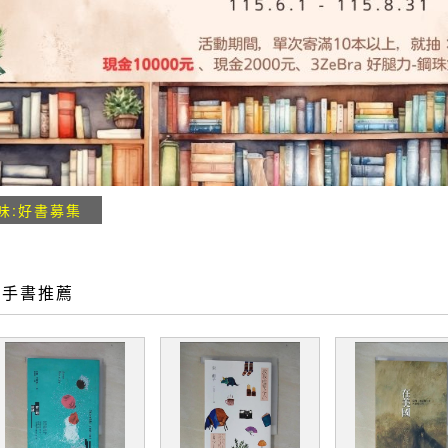
味:好書募集
二手書推薦