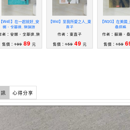
【W4E】在一起就好_安
【W4I】至我所愛之人_東
【W2G】在美國
娜．戈華達, 施瑞瑄
直子
桑塔格
作者：安娜．戈華達,施
作者：東直子
作者：蘇珊．
瑞瑄
89
49
6
售價：
199
元
售價：
159
元
售價：
159
資訊
心得分享