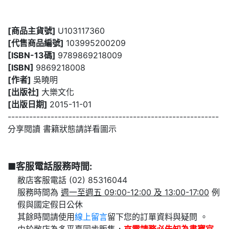
[商品主貨號]
U103117360
[代售商品編號]
103995200209
[ISBN-13碼]
9789869218009
[ISBN]
9869218008
[作者]
吳曉明
[出版社]
大樂文化
[出版日期]
2015-11-01
-----------------------------------------------------------
分享閱讀 書籍狀態請詳看圖示
■客服電話服務時間:
敝店客服電話 (02) 85316044
服務時間為
週一至週五 09:00-12:00 及 13:00-17:00
例
假與國定假日公休
其餘時間請使用
線上留言
留下您的訂單資料與疑問 。
由於敝店為多平臺同步販售，
來電請務必告知為
書寶官