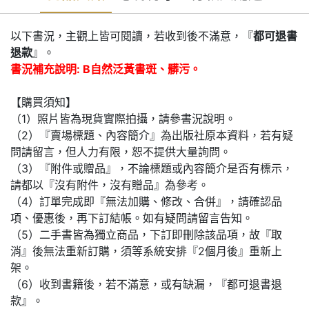
以下書況，主觀上皆可閱讀，若收到後不滿意，『
都可退書
退款
』。
書況補充說明: B自然泛黃書斑、髒污。
【購買須知】
（1）照片皆為現貨實際拍攝，請參書況說明。
（2）『賣場標題、內容簡介』為出版社原本資料，若有疑
問請留言，但人力有限，恕不提供大量詢問。
（3）『附件或贈品』，不論標題或內容簡介是否有標示，
請都以『沒有附件，沒有贈品』為參考。
（4）訂單完成即『無法加購、修改、合併』，請確認品
項、優惠後，再下訂結帳。如有疑問請留言告知。
（5）二手書皆為獨立商品，下訂即刪除該品項，故『取
消』後無法重新訂購，須等系統安排『2個月後』重新上
架。
（6）收到書籍後，若不滿意，或有缺漏，『都可退書退
款』。