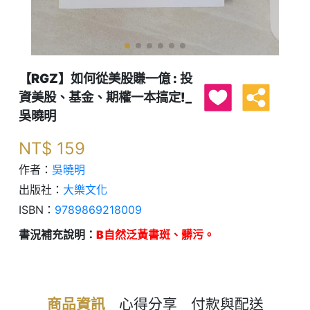
【RGZ】如何從美股賺一億 : 投
資美股、基金、期權一本搞定!_
吳曉明
NT$
159
作者：
吳曉明
出版社：
大樂文化
ISBN：
9789869218009
書況補充說明：
B自然泛黃書斑、髒污。
商品資訊
心得分享
付款與配送