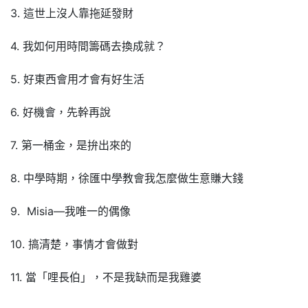
3. 這世上沒人靠拖延發財
4. 我如何用時間籌碼去換成就？
5. 好東西會用才會有好生活
6. 好機會，先幹再說
7. 第一桶金，是拚出來的
8. 中學時期，徐匯中學教會我怎麼做生意賺大錢
9. Misia—我唯一的偶像
10. 搞清楚，事情才會做對
11. 當「哩長伯」，不是我缺而是我雞婆