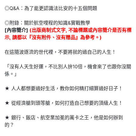
◎Q&A：為了能更認識法比安的十五個問題
◎附錄：關於航空哩程的知識&實戰教學
[內容簡介]
(出版商制式文字, 不論標題或內容簡介是否有標
示, 請都以『沒有附件、沒有贈品』為參考。)
在這隨波逐流的世代裡，不要將就的過自己的人生！
「沒有人天生好運，不比別人拚10倍，機會來了也跟你沒關
係。」
★ 人人都想要過好生活，教你如何精打細算過好日子！
★ 從經濟艙到頭等艙，如何打造自己想要的頂級人生！
★ 銀行、飯店、航空業加冕的萬卡之王，他是如何辦到
的？