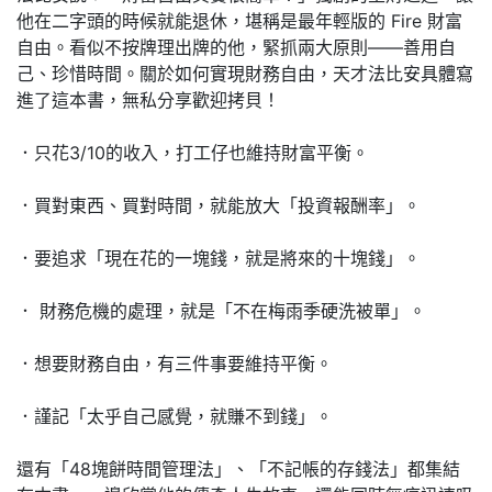
他在二字頭的時候就能退休，堪稱是最年輕版的 Fire 財富
自由。看似不按牌理出牌的他，緊抓兩大原則——善用自
己、珍惜時間。關於如何實現財務自由，天才法比安具體寫
進了這本書，無私分享歡迎拷貝！
．只花3/10的收入，打工仔也維持財富平衡。
．買對東西、買對時間，就能放大「投資報酬率」。
．要追求「現在花的一塊錢，就是將來的十塊錢」。
． 財務危機的處理，就是「不在梅雨季硬洗被單」。
．想要財務自由，有三件事要維持平衡。
．謹記「太乎自己感覺，就賺不到錢」。
還有「48塊餅時間管理法」、「不記帳的存錢法」都集結