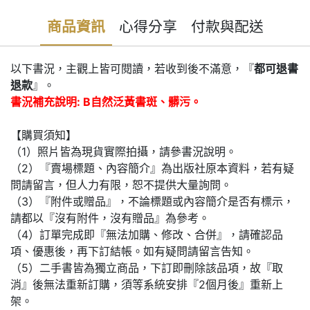
商品資訊
心得分享
付款與配送
以下書況，主觀上皆可閱讀，若收到後不滿意，『
都可退書
退款
』。
書況補充說明: B自然泛黃書斑、髒污。
【購買須知】
（1）照片皆為現貨實際拍攝，請參書況說明。
（2）『賣場標題、內容簡介』為出版社原本資料，若有疑
問請留言，但人力有限，恕不提供大量詢問。
（3）『附件或贈品』，不論標題或內容簡介是否有標示，
請都以『沒有附件，沒有贈品』為參考。
（4）訂單完成即『無法加購、修改、合併』，請確認品
項、優惠後，再下訂結帳。如有疑問請留言告知。
（5）二手書皆為獨立商品，下訂即刪除該品項，故『取
消』後無法重新訂購，須等系統安排『2個月後』重新上
架。