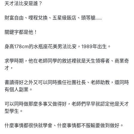
天才法比安是誰？
財富自由、哩程兌換、五星級飯店、頭等艙…..
關鍵字都是他！
身高178cm的水瓶座花美男法比安，1989年出生。
求學時期，他在老師同學的敘述裡就是天生領導者、商業奇
才，
書讀得好之外又可以同時擔任社團社長、老師助教，還同時
有個人副業。
可以同時做那麼多事又做得好，老師們早早就認定他是天才
型學生。
什麼事情都很快就學會、什麼事情都不服輸要做到做好。