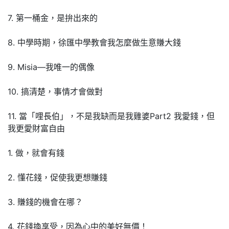
7. 第一桶金，是拚出來的
8. 中學時期，徐匯中學教會我怎麼做生意賺大錢
9. Misia—我唯一的偶像
10. 搞清楚，事情才會做對
11. 當「哩長伯」，不是我缺而是我雞婆Part2 我愛錢，但
我更愛財富自由
1. 做，就會有錢
2. 懂花錢，促使我更想賺錢
3. 賺錢的機會在哪？
4. 花錢換享受，因為心中的美好無價！