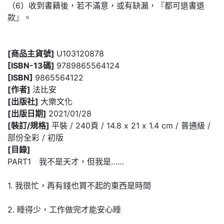
（6）收到書籍後，若不滿意，或有缺漏，『都可退書退
款』。
[商品主貨號]
U103120878
[ISBN-13碼]
9789865564124
[ISBN]
9865564122
[作者]
法比安
[出版社]
大樂文化
[出版日期]
2021/01/28
[裝訂/規格]
平裝 / 240頁 / 14.8 x 21 x 1.4 cm / 普通級 /
部份全彩 / 初版
[目錄]
PART1 我不是天才，但我是……
1. 我很忙，再有錢也買不起的東西是時間
2. 睡得少，工作做完才能安心睡