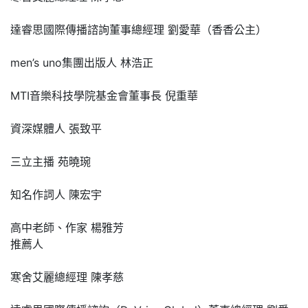
達睿思國際傳播諮詢董事總經理 劉愛華（香香公主）
men’s uno集團出版人 林浩正
MTI音樂科技學院基金會董事長 倪重華
資深媒體人 張致平
三立主播 苑曉琬
知名作詞人 陳宏宇
高中老師、作家 楊雅芳
推薦人
寒舍艾麗總經理 陳孝慈