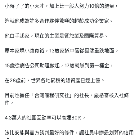
小時了了的小天才，加上比一般人努力10倍的能量，
造就他成為許多合作夥伴驚嘆的超齡成功企業家。
他白手起家，現在的主業是餐旅業及國際貿易。
原本家境小康寬裕，13歲家道中落從雲端重跌地面。
15歲從廣告公司助理做起，17歲就賺到第一桶金，
在28歲前，世界各地累積的總資產已經上億。
目前也擔任「台灣哩程研究社」的社長，嚴格審核入社條
件，
4.3萬人的社團互動率可以高達80%，
法比安能與官方談判最好的條件，讓社員申辦最划算的信用