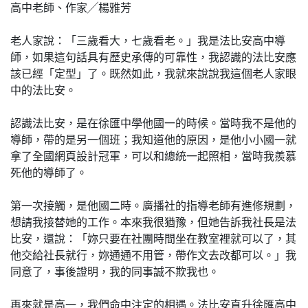
高中老師、作家╱楊雅芳
老人家說：「三歲看大，七歲看老。」我是法比安高中導
師，如果這句話具有歷史承傳的可靠性，我認識的法比安應
該已經「定型」了。既然如此，我就來說說我這個老人家眼
中的法比安。
認識法比安，是在徐匯中學他國一的時候。當時我不是他的
導師，帶的是另一個班；我知道他的原因，是他小小國一就
拿了全國網頁設計冠軍，可以和總統一起照相，當時我羨慕
死他的導師了。
第一次接觸，是他國二時。廣播社的指導老師有進修規劃，
想請我接替她的工作。本來我很猶豫，但她告訴我社長是法
比安，還說：「妳只要在社團時間坐在教室裡就可以了，其
他交給社長就行，妳通通不用管，帶作文去改都可以。」我
同意了，事後證明，我的同事誠不欺我也。
再來就是高一，我們命中注定的相遇。法比安直升徐匯高中