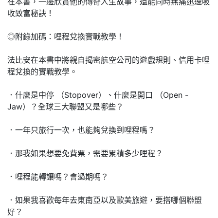
在本書，一邊欣賞他的傳奇人生故事，還能同時無痛迅速吸
收致富秘訣！
◎附錄加碼：哩程兌換實戰教學！
法比安在本書中將親自揭密航空公司的遊戲規則、信用卡哩
程兌換的實戰教學。
．什麼是中停 （Stopover）、什麼是開口 （Open -
Jaw）？全球三大聯盟又是哪些？
．一年只旅行一次，也能夠兌換到哩程嗎？
．那我如果想要免費票，需要累積多少哩程？
．哩程能轉讓嗎？會過期嗎？
．如果我喜歡每年去東南亞以及歐美旅遊，要搭哪個聯盟
好？