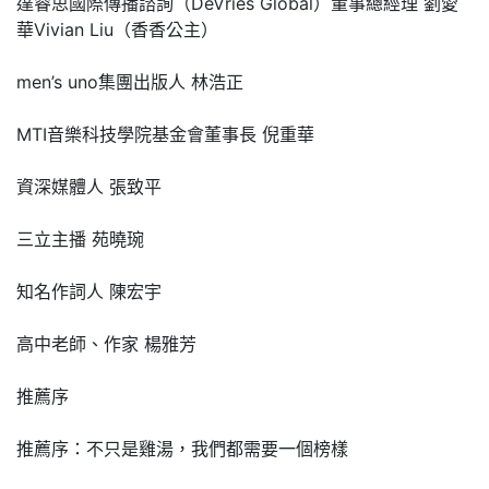
達睿思國際傳播諮詢（DeVries Global）董事總經理 劉愛
華Vivian Liu（香香公主）
men’s uno集團出版人 林浩正
MTI音樂科技學院基金會董事長 倪重華
資深媒體人 張致平
三立主播 苑曉琬
知名作詞人 陳宏宇
高中老師、作家 楊雅芳
推薦序
推薦序：不只是雞湯，我們都需要一個榜樣