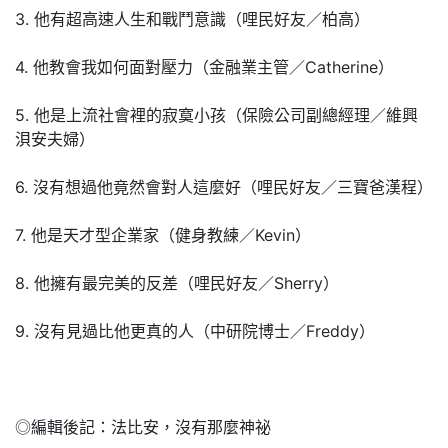
3. 他有超高速人生和戰鬥意識（哩民好友／柏高）
4. 他教會我如何面對壓力（金融業主管／Catherine）
5. 他是上流社會裡的寂寞小孩（保險公司副總經理／維興
浿安夫婦）
6. 沒有想過他竟然會對人這麼好（哩民好友／三寶爸漢程）
7. 他是天才型企業家（健身教練／Kevin）
8. 他擁有最完美的反差（哩民好友／Sherry）
9. 沒有見過比他更真的人（中研院博士／Freddy）
◎編輯後記：法比安，沒有那麼神祕