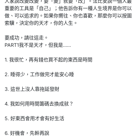
人家說改變改變，要「變」就要「改」。法比安說一個人最
重要的工具是「自己」；他告訴你有一種人生境界是你可以
做、可以追求的。如果你嚮往、你也喜歡，那麼你可以按圖
索驥，決定你的天才，你的人生。
要成功，請往這走。
PART1我不是天才，但我是……
1. 我很忙，再有錢也買不起的東西是時間
2. 睡得少，工作做完才能安心睡
3. 這世上沒人靠拖延發財
4. 我如何用時間籌碼去換成就？
5. 好東西會用才會有好生活
6. 好機會，先幹再說