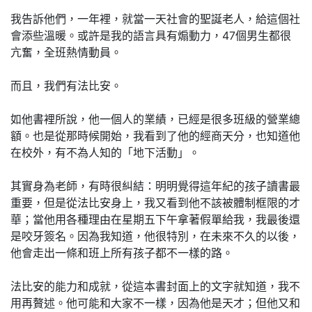
我告訴他們，一年裡，就當一天社會的聖誕老人，給這個社
會添些溫暖。或許是我的語言具有煽動力，47個男生都很
亢奮，全班熱情動員。
而且，我們有法比安。
如他書裡所說，他一個人的業績，已經是很多班級的營業總
額。也是從那時候開始，我看到了他的經商天分，也知道他
在校外，有不為人知的「地下活動」。
其實身為老師，有時很糾結：明明覺得這年紀的孩子讀書最
重要，但是從法比安身上，我又看到他不該被體制框限的才
華；當他用各種理由在星期五下午拿著假單給我，我最後還
是咬牙簽名。因為我知道，他很特別，在未來不久的以後，
他會走出一條和班上所有孩子都不一樣的路。
法比安的能力和成就，從這本書封面上的文字就知道，我不
用再贅述。他可能和大家不一樣，因為他是天才；但他又和