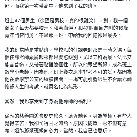
部，而我第一次帶高中，他來到了我的班。
班上47個男生（徐匯是男校，真的很難笑），對，我一個
弱女子每天都要咬牙、和著血淚，和47個血氣方剛的16歲
青年鬥智鬥勇。不過那一班，帶給我的回憶卻是最多。
我的班當時是重點班，學校派的任課老師都是一時之選，每
個任課老師嚴厲起來都是變態級別，尤以某科為最。法比安
能言善道，又帶著點雞婆個性，所以他眾望所歸，成為班上
數學小老師。因為他，班上幾次原本非考不可的試，都因為
他在數學辦公室的縱橫捭闔，一場可能引發師生不合讓老師
懷疑人生的考試，就莫名化為無形。
當然，我也享受到了身為他導師的福利。
徐匯的慈善園遊會歷史悠久、遠近馳名。身為導師，有些人
覺得辛苦，我卻忙得甘之如飴。原因很簡單，它不但有意
義，還能凝聚班級向心力，當然，我自己也愛玩。