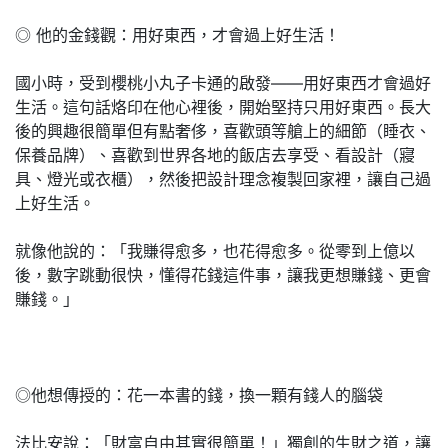
◎ 他的金錢觀：用好東西，才會過上好生活！
國小時，受到櫻桃小丸子卡通的啟發——用好東西才會過好
生活。這句話烙印在他心裡後，開始堅持只用好東西。長大
後的興趣很簡單但有點奢侈，喜歡頭等艙上的細節（睡衣、
保養品牌）、喜歡到世界各地的飯店去享受、看設計（寢
具、燈光或衣櫃），然後把設計理念複製回家裡，讓自己過
上好生活。
就像他說的：「我賺得愈多，也花得愈多。從零到上億以
後，數字跳動很快，懂得花錢這件事，讓我更想賺錢、更會
賺錢。」
◎他想傳授的：花一本書的錢，換一顆有錢人的腦袋
法比安說：「財富自由其實很簡單！」獨創的生財之道，讓