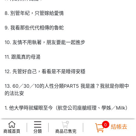
8. 別管年紀，只管嫁給愛情
9. 我看那些代代相傳的魯蛇
10. 友情不用執著，朋友要能一起進步
11. 跟風真的母湯
12. 先管好自己，看看是不是睡得安穩
13. 60／30／10的人性分類PART5 我是誰？我就是你眼中
的法比安
1. 他大學時就耀眼至今（航空公司座艙經理、學姊／Milk）
2. 他感染力強大且正面積極（哩民好友／Cristina）
0
結帳去
商城首頁
分類
商品已售完