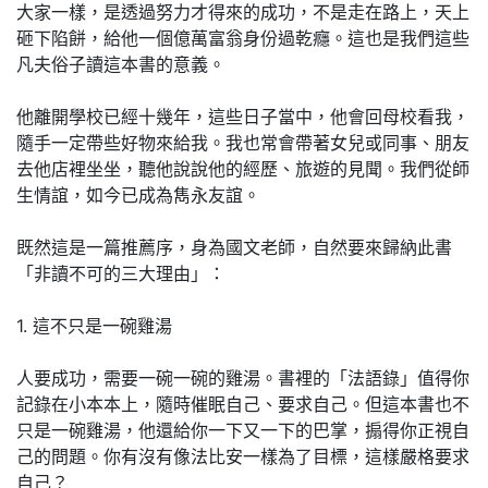
大家一樣，是透過努力才得來的成功，不是走在路上，天上
砸下陷餅，給他一個億萬富翁身份過乾癮。這也是我們這些
凡夫俗子讀這本書的意義。
他離開學校已經十幾年，這些日子當中，他會回母校看我，
隨手一定帶些好物來給我。我也常會帶著女兒或同事、朋友
去他店裡坐坐，聽他說說他的經歷、旅遊的見聞。我們從師
生情誼，如今已成為雋永友誼。
既然這是一篇推薦序，身為國文老師，自然要來歸納此書
「非讀不可的三大理由」：
1. 這不只是一碗雞湯
人要成功，需要一碗一碗的雞湯。書裡的「法語錄」值得你
記錄在小本本上，隨時催眠自己、要求自己。但這本書也不
只是一碗雞湯，他還給你一下又一下的巴掌，搧得你正視自
己的問題。你有沒有像法比安一樣為了目標，這樣嚴格要求
自己？