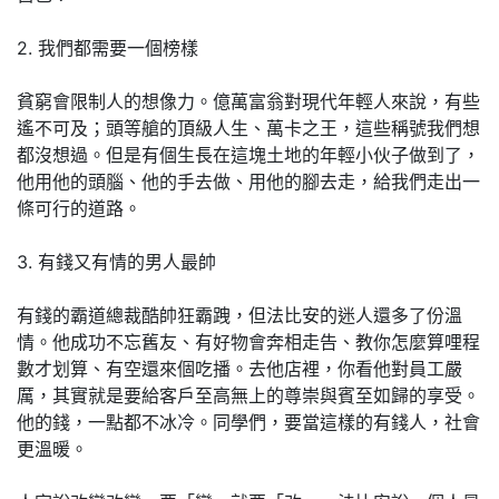
2. 我們都需要一個榜樣
貧窮會限制人的想像力。億萬富翁對現代年輕人來說，有些
遙不可及；頭等艙的頂級人生、萬卡之王，這些稱號我們想
都沒想過。但是有個生長在這塊土地的年輕小伙子做到了，
他用他的頭腦、他的手去做、用他的腳去走，給我們走出一
條可行的道路。
3. 有錢又有情的男人最帥
有錢的霸道總裁酷帥狂霸跩，但法比安的迷人還多了份溫
情。他成功不忘舊友、有好物會奔相走告、教你怎麼算哩程
數才划算、有空還來個吃播。去他店裡，你看他對員工嚴
厲，其實就是要給客戶至高無上的尊崇與賓至如歸的享受。
他的錢，一點都不冰冷。同學們，要當這樣的有錢人，社會
更溫暖。