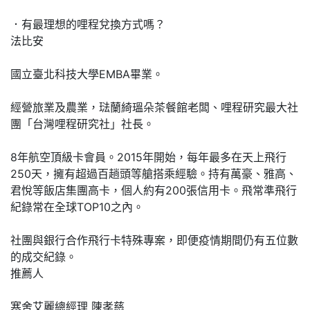
．有最理想的哩程兌換方式嗎？
法比安
國立臺北科技大學EMBA畢業。
經營旅業及農業，琺蘭綺瑥朵茶餐館老闆、哩程研究最大社
團「台灣哩程研究社」社長。
8年航空頂級卡會員。2015年開始，每年最多在天上飛行
250天，擁有超過百趟頭等艙搭乘經驗。持有萬豪、雅高、
君悅等飯店集團高卡，個人約有200張信用卡。飛常準飛行
紀錄常在全球TOP10之內。
社團與銀行合作飛行卡特殊專案，即便疫情期間仍有五位數
的成交紀錄。
推薦人
寒舍艾麗總經理 陳孝慈