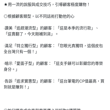
★用一流的說服與成交技巧，引導顧客極度購物！
◎根據顧客類型，以不同話術打動他的心
‧讚美「追趕潮流型」的顧客：「這是本季的流行款」、
「這賣翻了，今天剛補到貨」。
‧滿足「特立獨行型」的顧客：「您眼光真獨特，這個皮包
全台灣只有一個！」
‧暗示「愛面子型」的顧客：「這支手錶可以彰顯您的尊榮
身分。」
‧告訴「追求實惠型」的顧客：「這台筆電的CP值最高，買
到就是賺到！」