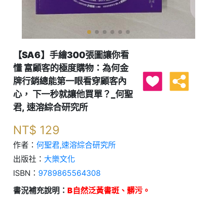
【SA6】手繪300張圖讓你看
懂 富顧客的極度購物：為何金
牌行銷總能第一眼看穿顧客內
心， 下一秒就讓他買單？_何聖
君, 速溶綜合研究所
NT$
129
作者：
何聖君,速溶綜合研究所
出版社：
大樂文化
ISBN：
9789865564308
書況補充說明：
B自然泛黃書斑、髒污。