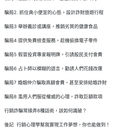
騙局2. 抓住貪小便宜的心態，設計詐財旅遊行程
騙局3 舉辦義診或講座，推銷劣質的健康食品
騙局4 提供免費檢查服務，趁機偷換電子零件
騙局5 假冒投資專家報明牌，引誘股民支付會費
騙局6 占卜師以模糊的語言，勸誘人們花錢改運
騙局7 婚姻仲介騙取高額會費，甚至安排結婚詐財
騙局8 濫用人們服從權威的心理，詐取巨額款項
行銷詐騙常操弄8種話術，該如何識破？
後記 行銷心理學幫我實現工作夢想，你也能做到！