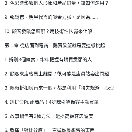
8. 色彩會影響個人形象和產品銷量，該如何運用？
9. 暢銷榜、明星代言的吸金力強，是因為……
10. 顧客發飆怎麼辦？用技術性怯弱來化解
第二章 從店面到電商，購買欲望就是要這樣挑起
1. 辨別3個線索，牢牢把握有購買意願的人
2. 顧客來店後馬上離開？很可能是店員站姿出問題
3. 限時折扣與再來一個，都是利用「損失規避」心理
4. 別拚命Push商品！4步驟引導顧客主動買單
5. 故事銷售有2種方法，能提高顧客忠誠度
6. 發揮「對比效應」，賣掉你最想賣的東西