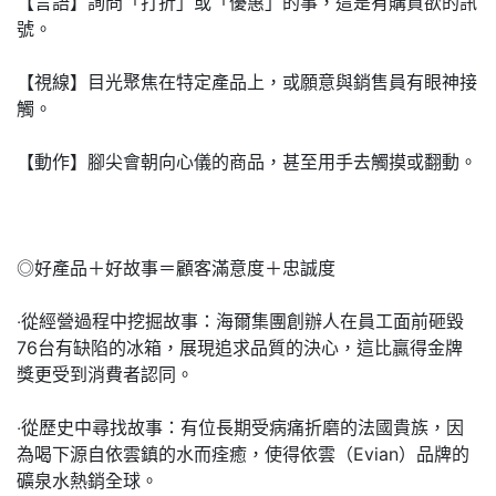
【言語】詢問「打折」或「優惠」的事，這是有購買欲的訊
號。
【視線】目光聚焦在特定產品上，或願意與銷售員有眼神接
觸。
【動作】腳尖會朝向心儀的商品，甚至用手去觸摸或翻動。
◎好產品＋好故事＝顧客滿意度＋忠誠度
‧從經營過程中挖掘故事：海爾集團創辦人在員工面前砸毀
76台有缺陷的冰箱，展現追求品質的決心，這比贏得金牌
獎更受到消費者認同。
‧從歷史中尋找故事：有位長期受病痛折磨的法國貴族，因
為喝下源自依雲鎮的水而痊癒，使得依雲（Evian）品牌的
礦泉水熱銷全球。