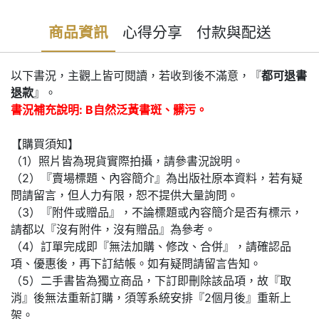
商品資訊
心得分享
付款與配送
以下書況，主觀上皆可閱讀，若收到後不滿意，『
都可退書
退款
』。
書況補充說明: B自然泛黃書斑、髒污。
【購買須知】
（1）照片皆為現貨實際拍攝，請參書況說明。
（2）『賣場標題、內容簡介』為出版社原本資料，若有疑
問請留言，但人力有限，恕不提供大量詢問。
（3）『附件或贈品』，不論標題或內容簡介是否有標示，
請都以『沒有附件，沒有贈品』為參考。
（4）訂單完成即『無法加購、修改、合併』，請確認品
項、優惠後，再下訂結帳。如有疑問請留言告知。
（5）二手書皆為獨立商品，下訂即刪除該品項，故『取
消』後無法重新訂購，須等系統安排『2個月後』重新上
架。