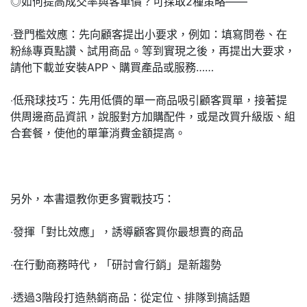
◎如何提高成交率與客單價？可採取2種策略——
‧登門檻效應：先向顧客提出小要求，例如：填寫問卷、在
粉絲專頁點讚、試用商品。等到實現之後，再提出大要求，
請他下載並安裝APP、購買產品或服務……
‧低飛球技巧：先用低價的單一商品吸引顧客買單，接著提
供周邊商品資訊，說服對方加購配件，或是改買升級版、組
合套餐，使他的單筆消費金額提高。
另外，本書還教你更多實戰技巧：
‧發揮「對比效應」，誘導顧客買你最想賣的商品
‧在行動商務時代，「研討會行銷」是新趨勢
‧透過3階段打造熱銷商品：從定位、排隊到搞話題