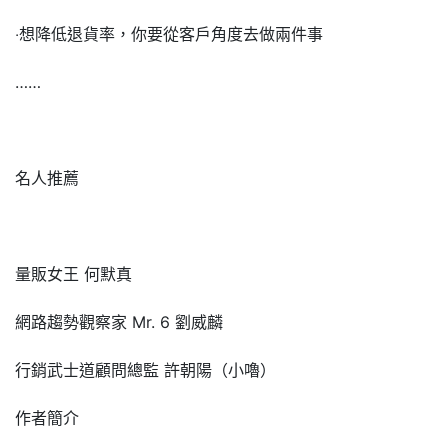
‧想降低退貨率，你要從客戶角度去做兩件事
……
名人推薦
量販女王 何默真
網路趨勢觀察家 Mr. 6 劉威麟
行銷武士道顧問總監 許朝陽（小嚕）
作者簡介