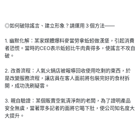
◎如何破除謠言、建立形象？請運用３個方法——
1. 幽默化解：某家媒體爆料麥當勞拿蚯蚓做漢堡，引起消費
者恐慌。當時的CEO表示蚯蚓比牛肉貴得多，使謠言不攻自
破。
2. 改善流程：人氣火鍋店被報導回收使用吃剩的東西，於
是改變服務流程，讓店員在客人面前將包裝完好的食材拆
開，成功洗刷疑雲。
3. 親自驗證：某個販賣空氣清淨劑的老闆，為了證明產品
安全無虞，當著眾多記者的面將它喝下肚，使公司知名度大
大提升。