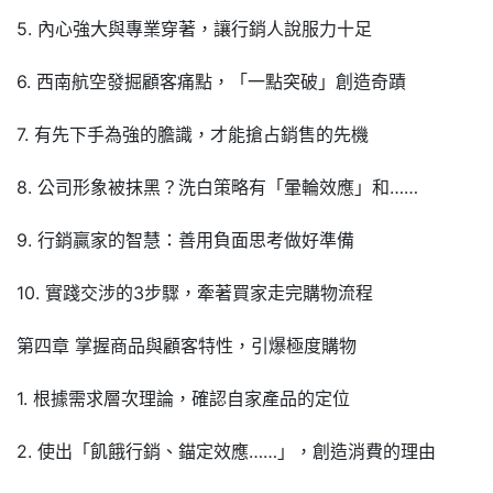
5. 內心強大與專業穿著，讓行銷人說服力十足
6. 西南航空發掘顧客痛點，「一點突破」創造奇蹟
7. 有先下手為強的膽識，才能搶占銷售的先機
8. 公司形象被抹黑？洗白策略有「暈輪效應」和……
9. 行銷贏家的智慧：善用負面思考做好準備
10. 實踐交涉的3步驟，牽著買家走完購物流程
第四章 掌握商品與顧客特性，引爆極度購物
1. 根據需求層次理論，確認自家產品的定位
2. 使出「飢餓行銷、錨定效應……」，創造消費的理由