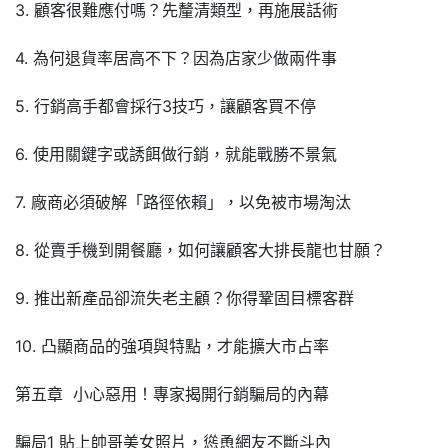
3. 顧客很難應付嗎？先釐清類型，再施展話術
4. 為何退貨率居高不下？因為店家少做兩件事
5. 行銷高手都會採行3技巧，讓顧客買不停
6. 使用關鍵字或誘餌做行銷，就能戰勝不景氣
7. 廠商必須破解「路徑依賴」，以免被市場淘汰
8. 從賣手機到開餐廳，如何讓顧客大排長龍也甘願？
9. 推出新產品卻流失老主顧？你得鞏固目標客群
10. 凸顯商品的強項與特點，才能擴大市占率
第五章 小心惡用！專家揭開行銷騙局的內幕
騙局1 貼上帥哥美女照片，慫恿網友不斷斗內