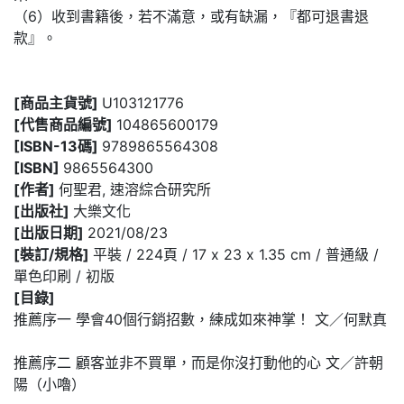
（6）收到書籍後，若不滿意，或有缺漏，『都可退書退
款』。
[商品主貨號]
U103121776
[代售商品編號]
104865600179
[ISBN-13碼]
9789865564308
[ISBN]
9865564300
[作者]
何聖君, 速溶綜合研究所
[出版社]
大樂文化
[出版日期]
2021/08/23
[裝訂/規格]
平裝 / 224頁 / 17 x 23 x 1.35 cm / 普通級 /
單色印刷 / 初版
[目錄]
推薦序一 學會40個行銷招數，練成如來神掌！ 文／何默真
推薦序二 顧客並非不買單，而是你沒打動他的心 文／許朝
陽（小嚕）