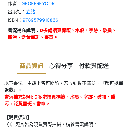
作者：
GEOFFREYCOR
出版社：
立緒
ISBN：
9789579910866
書況補充說明：
D多處摺頁標籤、水痕、字跡、破損、
髒污、泛黃書斑、書章。
商品資訊
心得分享
付款與配送
以下書況，主觀上皆可閱讀，若收到後不滿意，『
都可退書
退款
』。
書況補充說明: D多處摺頁標籤、水痕、字跡、破損、髒
污、泛黃書斑、書章。
【購買須知】
（1）照片皆為現貨實際拍攝，請參書況說明。