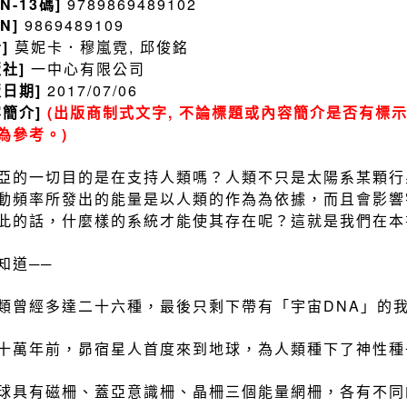
BN-13碼]
9789869489102
BN]
9869489109
者]
莫妮卡．穆嵐霓, 邱俊銘
版社]
一中心有限公司
版日期]
2017/07/06
容簡介]
(出版商制式文字, 不論標題或內容簡介是否有標示
為參考。)
亞的一切目的是在支持人類嗎？人類不只是太陽系某顆行
動頻率所發出的能量是以人類的作為為依據，而且會影響
此的話，什麼樣的系統才能使其存在呢？這就是我們在本
知道──
類曾經多達二十六種，最後只剩下帶有「宇宙DNA」的
十萬年前，昴宿星人首度來到地球，為人類種下了神性種
球具有磁柵、蓋亞意識柵、晶柵三個能量網柵，各有不同