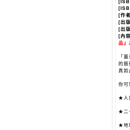
[IS
[IS
[作
[出
[出
[內
品』
「蓋
的振
真如
你可
★人
★二
★地