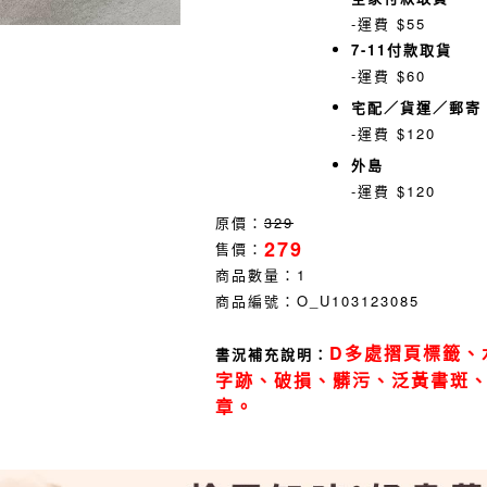
-運費 $55
7-11付款取貨
-運費 $60
宅配／貨運／郵寄
-運費 $120
外島
-運費 $120
原價：
329
279
售價：
商品數量：
1
商品編號：
O_U103123085
D多處摺頁標籤、
書況補充說明：
字跡、破損、髒污、泛黃書斑
章。