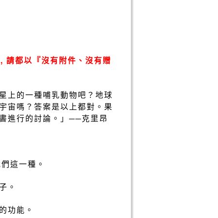
, 請都以『沒有附件、沒有贈
星上的一種哺乳動物吧？地球
宇宙嗎？答案是以上都對。果
書進行的討論。」──克里昂
我們這一種。
子。
的功能。