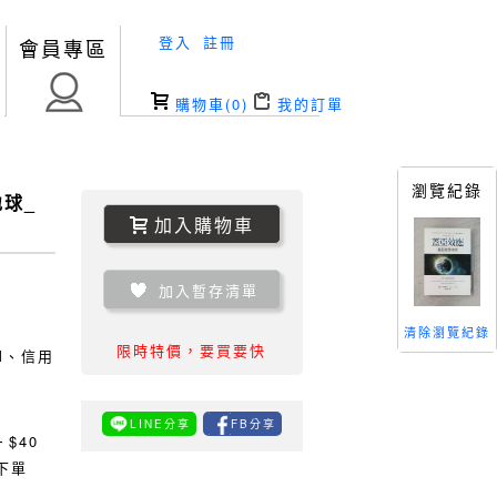
登入
註冊
會員專區
購物車(
0
)
我的訂單
瀏覽紀錄
球_
加入購物車
加入暫存清單
清除瀏覽紀錄
限時特價，要買要快
TM、信用
LINE分享
FB分享
0
$40
下單