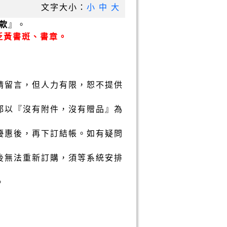
文字大小：
小
中
大
款
』。
泛黃書斑、書章。
請留言，但人力有限，恕不提供
都以『沒有附件，沒有贈品』為
優惠後，再下訂結帳。如有疑問
後無法重新訂購，須等系統安排
。