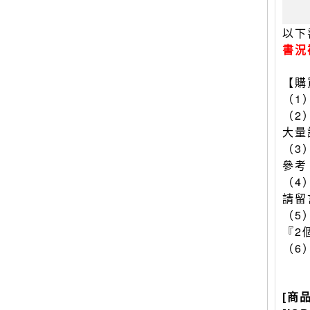
以下
書況
【購
（1
（2
大量
（3
參考
（4
請留
（5
『2
（6
[商