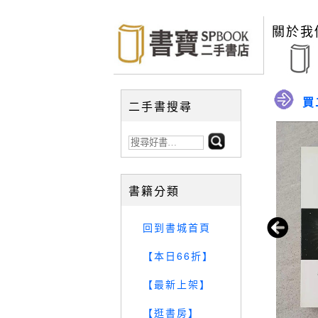
關於我
買
二手書搜尋
書籍分類
回到書城首頁
【本日66折】
【最新上架】
【逛書房】