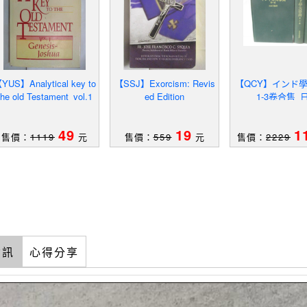
YUS】Analytical key to
【SSJ】Exorcism: Revis
【QCY】インド
the old Testament_vol.1
ed Edition
_1-3卷合售_
49
19
1
售價：
1119
元
售價：
559
元
售價：
2229
資訊
心得分享