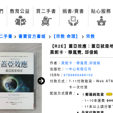
們
教育公益
買二手書
捐書/賣書
貼心服務
二手書
>
書寶官方書城
>
【宗教 命理】
>
宗教
【R2E】蓋亞效應：蓋亞就是地
莫妮卡．穆嵐霓, 邱俊銘
作者：
莫妮卡．穆嵐霓,邱俊銘
出版社：
一中心有限公司
ISBN：
9789869489102
付款方式：
7-11付款取貨、Web A
卡一次付清
配送方式運費：
ｉ郵箱純取貨
- 1~10本運費
$6
- 11本以上請分筆
全家付款取貨