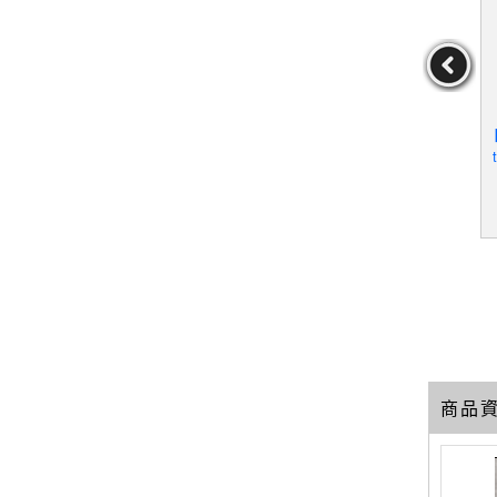
oks 1914
【S4G】Unrelenting Pray
【TL6】Basic Christianity
【
6
er_Bob Sorge
_Stott, John R. W.
作者：BobSorge
作者：Stott,JohnR.W.
69
19
19
元
售價：
349
元
售價：
279
元
商品