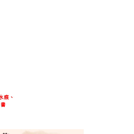
水痕、
、書