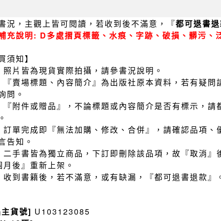
書況，主觀上皆可閱讀，若收到後不滿意，『
都可退書退
補充說明: D多處摺頁標籤、水痕、字跡、破損、髒污、
買須知】
）照片皆為現貨實際拍攝，請參書況說明。
）『賣場標題、內容簡介』為出版社原本資料，若有疑問
詢問。
）『附件或贈品』，不論標題或內容簡介是否有標示，請
。
）訂單完成即『無法加購、修改、合併』，請確認品項、
言告知。
）二手書皆為獨立商品，下訂即刪除該品項，故『取消』
個月後』重新上架。
）收到書籍後，若不滿意，或有缺漏，『都可退書退款』
品主貨號]
U103123085