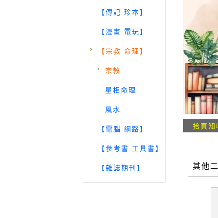
【傳記 珍本】
【漫畫 電玩】
【宗教 命理】
宗教
星相命理
風水
拾頁知
【電腦 網路】
【參考書 工具書】
其他
【雜誌期刊】