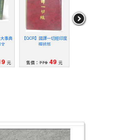
學大事典
【QCR】國譯一切經印度
【QC1】The Bodhisattva
【Q
日文
撰述部
pitaka: Its Doctrines, Pra
究_
ctices and Their Positi
19
49
69
元
售價：
779
元
售價：
1119
元
售