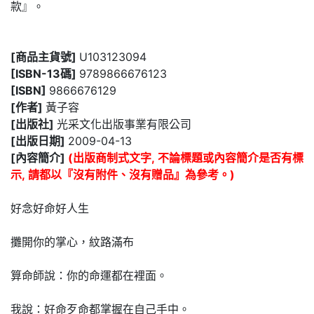
款』。
[商品主貨號]
U103123094
[ISBN-13碼]
9789866676123
[ISBN]
9866676129
[作者]
黃子容
[出版社]
光采文化出版事業有限公司
[出版日期]
2009-04-13
[內容簡介]
(出版商制式文字, 不論標題或內容簡介是否有標
示, 請都以『沒有附件、沒有贈品』為參考。)
好念好命好人生
攤開你的掌心，紋路滿布
算命師說：你的命運都在裡面。
我說：好命歹命都掌握在自己手中。