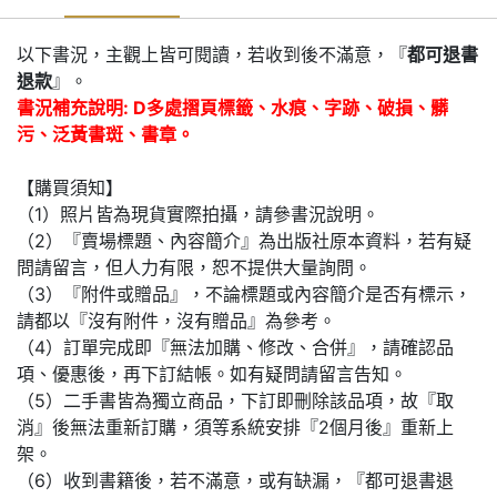
以下書況，主觀上皆可閱讀，若收到後不滿意，『
都可退書
退款
』。
書況補充說明: D多處摺頁標籤、水痕、字跡、破損、髒
污、泛黃書斑、書章。
【購買須知】
（1）照片皆為現貨實際拍攝，請參書況說明。
（2）『賣場標題、內容簡介』為出版社原本資料，若有疑
問請留言，但人力有限，恕不提供大量詢問。
（3）『附件或贈品』，不論標題或內容簡介是否有標示，
請都以『沒有附件，沒有贈品』為參考。
（4）訂單完成即『無法加購、修改、合併』，請確認品
項、優惠後，再下訂結帳。如有疑問請留言告知。
（5）二手書皆為獨立商品，下訂即刪除該品項，故『取
消』後無法重新訂購，須等系統安排『2個月後』重新上
架。
（6）收到書籍後，若不滿意，或有缺漏，『都可退書退