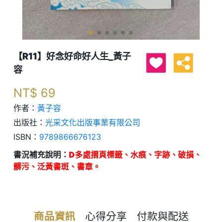
【R11】好念好命好人生_黃子
容
NT$
69
作者：
黃子容
出版社：
光采文化出版事業有限公司
ISBN：
9789866676123
書況補充說明：
D多處摺頁標籤、水痕、字跡、破損、
髒污、泛黃書斑、書章。
商品資訊
心得分享
付款與配送