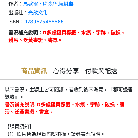
作者：
馬歇爾．盧森堡,阮胤華
出版社：
光啟文化
ISBN：
9789575466565
書況補充說明：
D多處摺頁標籤、水痕、字跡、破損、
髒污、泛黃書斑、書章。
商品資訊
心得分享
付款與配送
以下書況，主觀上皆可閱讀，若收到後不滿意，『
都可退書
退款
』。
書況補充說明: D多處摺頁標籤、水痕、字跡、破損、髒
污、泛黃書斑、書章。
【購買須知】
（1）照片皆為現貨實際拍攝，請參書況說明。