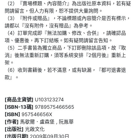
（2）『賣場標題、內容簡介』為出版社原本資料，若有疑
問請留言，但人力有限，恕不提供大量詢問。
（3）『附件或贈品』，不論標題或內容簡介是否有標示，
請都以『沒有附件，沒有贈品』為參考。
（4）訂單完成即『無法加購、修改、合併』，請確認品
項、優惠後，再下訂結帳。如有疑問請留言告知。
（5）二手書皆為獨立商品，下訂即刪除該品項，故『取
消』後無法重新訂購，須等系統安排『2個月後』重新上
架。
（6）收到書籍後，若不滿意，或有缺漏，『都可退書退
款』。
[商品主貨號]
U103123274
[ISBN-13碼]
9789575466565
[ISBN]
957546656X
[作者]
馬歇爾．盧森堡 , 阮胤華
[出版社]
光啟文化
[出版日期]
2009年09月30日