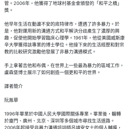
管。2006年，他獲得了地球村基金會頒發的「和平之橋」
獎。
他早年生活在動盪不安的底特律市，遭遇了許多暴力。於
是，他對運用新的溝通方式和平解決分歧產生了濃厚的興
趣，促使他開始學習臨床心理學。1961年，他從美國威斯康
辛大學獲得該專業的博士學位。他接下來的生活經歷和對宗
教的比較研究激勵他發展了非暴力溝通模式。
手上拿著吉他和布偶，在世界上一些最為暴力的區域工作，
盧森堡博士展示了如何創造一個更和平的世界。
譯者簡介
阮胤華
1996年畢業於中國人民大學國際關係專業。畢業後，輾轉
於廈門、廣州、北京、深圳等多個城市尋找生活道路。
2006年起接受非暴力溝通培訓師呂靖安女士的個人輔導，