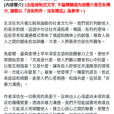
[內容簡介]
(出版商制式文字, 不論標題或內容簡介是否有標
示, 請都以『沒有附件、沒有贈品』為參考。)
生活在充斥著比較與論斷的社會文化中，我們習於判斷他人
的是非對錯，話語中也往往充滿指責、嘲諷、批判的意味，
這些思考和溝通模式帶來了情感和精神上的創傷，導致人與
人之間的關係愈加疏離、冷漠，人際衝突也就在所難免。
馬歇爾．盧森堡博士早年深受言語和肢體暴力之苦，使他不
禁開始思索：「究竟是什麼，使人們難以體會到心中的愛，
以致互相傷害？又是什麼，讓有些人即使在充滿敵意的環境
中，也能心存愛意？」最後，他發現了一種愛的語言，依此
來談話和傾聽，能使人們心意相通、和諧共處，這就是「非
暴力溝通」。
作者深信在一切衝突的表面下，反映出人心深處尚未得到滿
足的種種需要。透過非暴力溝通，我們不但能誠實地表達自
己，又能深入地傾聽他人，建立心與心之間的聯繫，使雙方