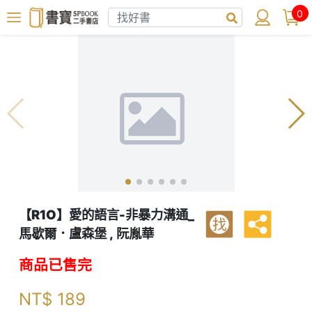
0
【R1O】愛的語言-非暴力溝通_
找
馬歇爾．盧森堡 , 阮胤華
商品已售完
NT$
189